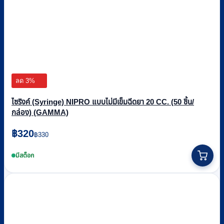
ลด 3%
ไซริงค์ (Syringe) NIPRO แบบไม่มีเข็มฉีดยา 20 CC. (50 ชิ้น/
กล่อง) (GAMMA)
Original
Current
฿
320
฿
330
price
price
was:
is:
มีสต็อก
฿330.
฿320.