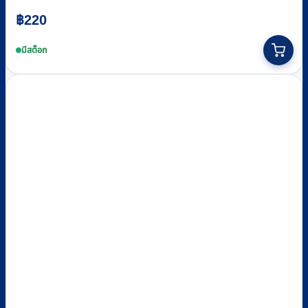
฿
220
มีสต็อก