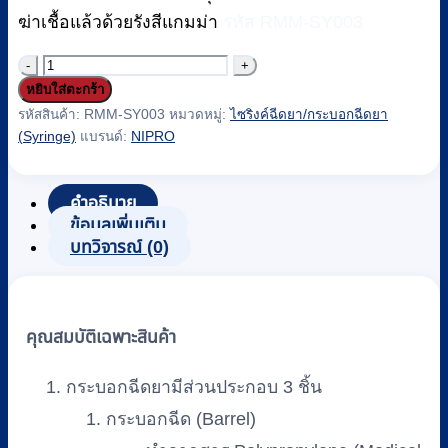
ฆ่าเชื้อแล้วด้วยรังสีแกมม่า
รหัส RMM-SY003
จำนวน
หยิบใส่ตะกร้า
ไซ
รหัสสินค้า:
RMM-SY003
หมวดหมู่:
ไซริงค์ฉีดยา/กระบอกฉีดยา
ริงค์
(Syringe)
แบรนด์:
NIPRO
(Syringe)
NIPRO
แบบ
คำอธิบาย
ไม่มี
ข้อมูลเพิ่มเติม
บทวิจารณ์ (0)
เข็ม
ฉีดยา
5
CC.
คุณสมบัติเฉพาะสินค้า
(100
ชิ้น/
กระบอกฉีดยามีส่วนประกอบ 3 ชิ้น
กล่อง)
กระบอกฉีด (Barrel)
(GAMMA)
ชิ้น