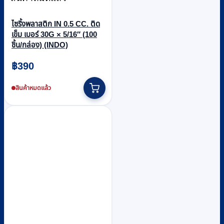
ไซริ้งพลาสติก IN 0.5 CC. ติด
เข็ม เบอร์ 30G × 5/16″ (100
ชิ้น/กล่อง) (INDO)
฿
390
สินค้าหมดแล้ว