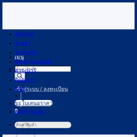
ข้าม
ไป
ยัง
เนื้อหา
หน้าแรก
ร้านค้า
โปรโมชัน
เมนู
ช้อปตามแบรนด์
Products
สาระน่ารู้
search
ติดต่อเรา
FAQ
เข้าสู่ระบบ / ลงทะเบียน
ขอใบเสนอราคา
0
แจ้งชำระเงิน
ตะกร้าสินค้า
ค้นหา: