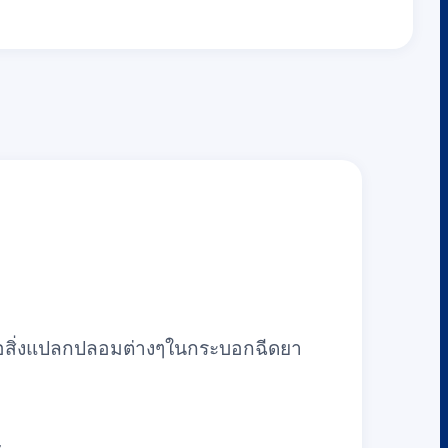
ือสิ่งแปลกปลอมต่างๆในกระบอกฉีดยา