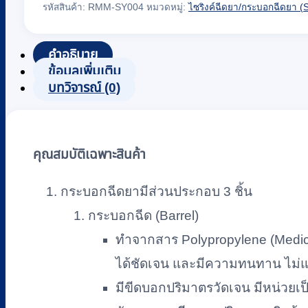
รหัสสินค้า:
RMM-SY004
หมวดหมู่:
ไซริงค์ฉีดยา/กระบอกฉีดยา (
ริงค์
(Syringe)
NIPRO
คำอธิบาย
แบบ
ข้อมูลเพิ่มเติม
ไม่มี
บทวิจารณ์ (0)
เข็ม
ฉีดยา
10
คุณสมบัติเฉพาะสินค้า
CC.
(100
กระบอกฉีดยามีส่วนประกอบ 3 ชิ้น
ชิ้น/
กระบอกฉีด (Barrel)
กล่อง)
(GAMMA)
ทำจากสาร Polypropylene (Medi
ชิ้น
ได้ชัดเจน และมีความทนทาน ไม่แ
มีขีดบอกปริมาตรวัดเจน มีหน่วยเป็