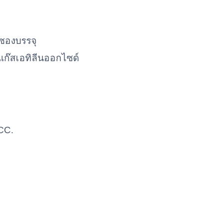
นซองบรรจุ
แก๊สเอทิลีนออกไซด์
 CC.