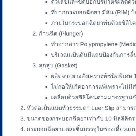
ตัวเลขและขีดบอกปริมาตรผลิตด้ว
ที่ปากกระบอกฉีดยา มีสัน (RIM) ป
ภายในกระบอกฉีดยาพ่นด้วยซิลิโ
ก้านฉีด (Plunger)
ทำจากสาร Polypropylene (Medica
บริเวณแป้นดันมีแถบป้องกันการลื่น
ลูกสูบ (Gasket)
ผลิตจากยางสังเคราะห์ชนิดพิเศษ 
ไม่ก่อให้เกิดอาการแพ้เพราะไม่ม
เคลือบด้วยซิลิโคนตามมาตรฐานกำ
หัวต่อเป็นแบบหัวธรรมดา Luer Slip สามารถส
ขนาดของกระบอกฉีดยาเท่ากับ 10 มิลลิลิตร แ
กระบอกฉีดยาแต่ละชิ้นบรรจุในซองเดี่ยวแบบ