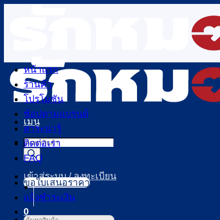
ข้าม
ไป
ยัง
เนื้อหา
หน้าแรก
ร้านค้า
โปรโมชัน
ช้อปตามแบรนด์
เมนู
สาระน่ารู้
Products
ติดต่อเรา
search
FAQ
เข้าสู่ระบบ / ลงทะเบียน
ขอใบเสนอราคา
แจ้งชำระเงิน
0