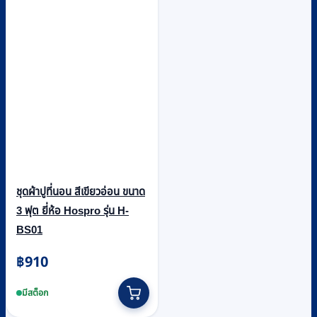
ชุดผ้าปูที่นอน สีเขียวอ่อน ขนาด
3 ฟุต ยี่ห้อ Hospro รุ่น H-
BS01
฿
910
มีสต็อก