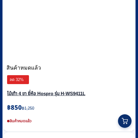
สินค้าหมดแล้ว
ลด 32%
ไม้เท้า 4 ขา ยี่ห้อ Hospro รุ่น H-WS9411L
Original
Current
฿
850
฿
1,250
price
price
was:
is:
สินค้าหมดแล้ว
฿1,250.
฿850.