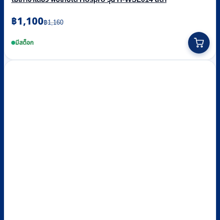
Original
Current
฿
1,100
฿
1,160
price
price
was:
is:
มีสต็อก
฿1,160.
฿1,100.