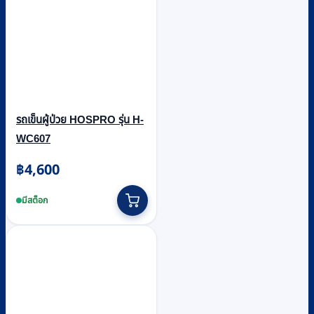
รถเข็นผู้ป่วย HOSPRO รุ่น H-
WC607
฿
4,600
มีสต็อก