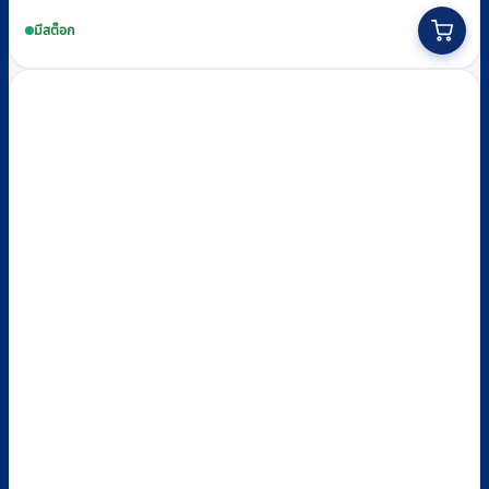
price
price
This
was:
is:
product
มีสต็อก
฿580.
฿480.
has
multiple
variants.
The
options
may
be
chosen
on
the
product
page