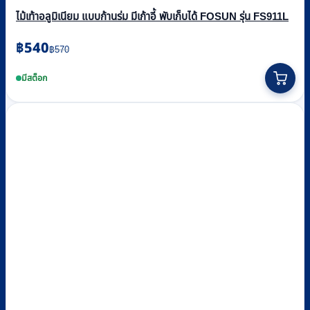
ไม้เท้าอลูมิเนียม แบบก้านร่ม มีเก้าอี้ พับเก็บได้ FOSUN รุ่น FS911L
Original
Current
฿
540
฿
570
price
price
was:
is:
มีสต็อก
฿570.
฿540.