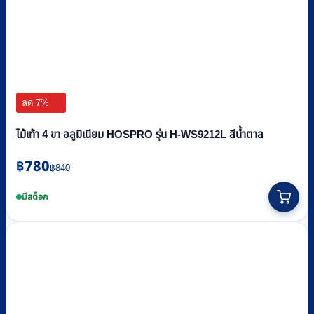
ลด 7%
ไม้เท้า 4 ขา อลูมิเนียม HOSPRO รุ่น H-WS9212L สีน้ำตาล
Original
Current
฿
780
฿
840
price
price
was:
is:
มีสต็อก
฿840.
฿780.