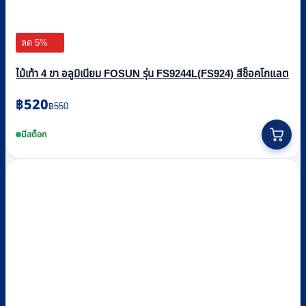
ลด 5%
ไม้เท้า 4 ขา อลูมิเนียม FOSUN รุ่น FS9244L(FS924) สีช็อคโกแลต
Original
Current
฿
520
฿
550
price
price
was:
is:
มีสต็อก
฿550.
฿520.