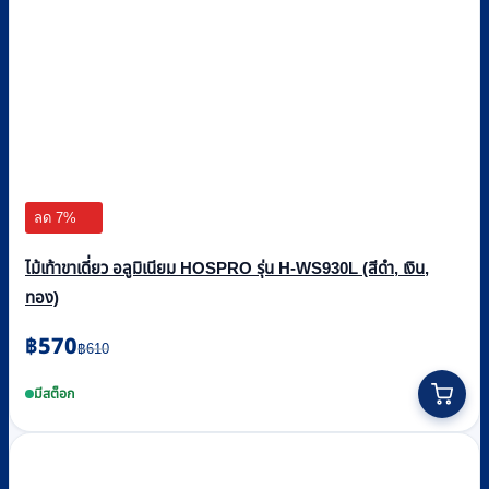
ลด 7%
ไม้เท้าขาเดี่ยว อลูมิเนียม HOSPRO รุ่น H-WS930L (สีดำ, เงิน,
ทอง)
Original
Current
฿
570
฿
610
price
price
This
was:
is:
product
มีสต็อก
฿610.
฿570.
has
multiple
variants.
The