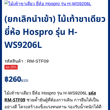
(ยกเลิกนำเข้า) ไม้เท้าขาเดียว
ยี่ห้อ Hospro รุ่น H-
WS9206L
รหัสสินค้า : RM-STF09
ลด 20%
Original
Current
฿
260
price
price
฿
325
was:
is:
รหัส
฿325.
฿260.
ไม้เท้าขาเดียว ยี่ห้อ Hospro รุ่น H-WS9206L
RM-STF09
ช่วยค้ำยันผู้ที่ต้องการเดิน การยืนได้เป็น
อย่างดี โครงสร้างแข็งแรงทนทาน รองรับน้ำหนักได้ดี