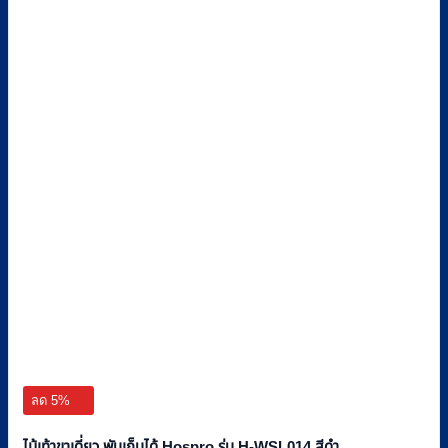
ลด 5%
ไม้เท้าขาเดี่ยว พับเก็บได้ Hospro รุ่น H-WSL014 สีดำ