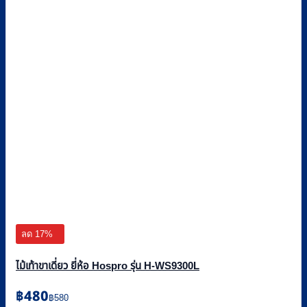
ลด 17%
ไม้เท้าขาเดี่ยว ยี่ห้อ Hospro รุ่น H-WS9300L
Original
Current
฿
480
฿
580