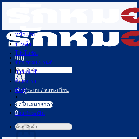
ข้าม
ไป
ยัง
เนื้อหา
หน้าแรก
ร้านค้า
โปรโมชัน
เมนู
ช้อปตามแบรนด์
Products
สาระน่ารู้
search
ติดต่อเรา
FAQ
เข้าสู่ระบบ / ลงทะเบียน
ขอใบเสนอราคา
0
แจ้งชำระเงิน
ตะกร้าสินค้า
ค้นหา: