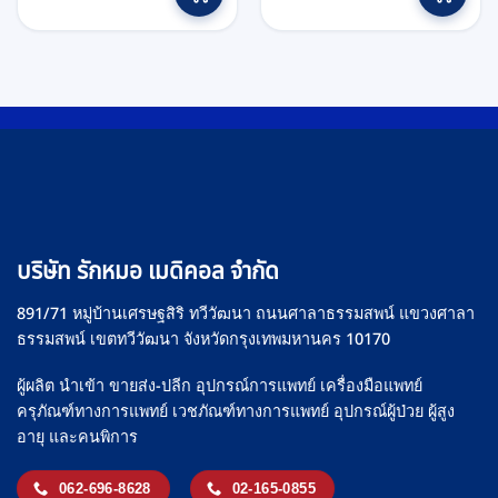
฿7,500.
฿6,050.
฿8,500.
฿8,300.
has
multiple
variants.
The
options
may
be
chosen
on
the
บริษัท รักหมอ เมดิคอล จำกัด
product
page
891/71 หมู่บ้านเศรษฐสิริ ทวีวัฒนา ถนนศาลาธรรมสพน์ แขวงศาลา
ธรรมสพน์ เขตทวีวัฒนา จังหวัดกรุงเทพมหานคร 10170
ผู้ผลิต นำเข้า ขายส่ง-ปลีก อุปกรณ์การแพทย์ เครื่องมือแพทย์
ครุภัณฑ์ทางการแพทย์ เวชภัณฑ์ทางการแพทย์ อุปกรณ์ผู้ป่วย ผู้สูง
อายุ และคนพิการ
062-696-8628
02-165-0855