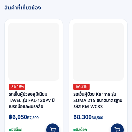
สินค้าที่เกี่ยวข้อง
ลด 19%
ลด 2%
รถเข็นผู้ป่วยอลูมิเนียม
รถเข็นผู้ป่วย Karma รุ่น
TAVEL รุ่น FAL-120PV มี
SOMA 215 ขนาดมาตรฐาน
เบรกมือและเบรกล้อ
รหัส RM-WC33
Original
Current
Original
Current
฿
6,050
฿
8,300
฿
7,500
฿
8,500
price
price
price
price
This
was:
is:
was:
is:
มีสต็อก
มีสต็อก
product