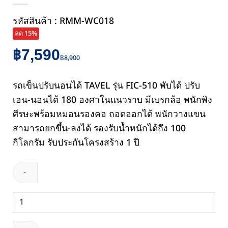
รหัสสินค้า : RMM-WC018
ลด 15%
Original
Current
฿
7,590
฿
8,900
price
price
was:
is:
รถเข็นปรับนอนได้ TAVEL รุ่น FIC-510 พับได้ ปรับ
฿8,900.
฿7,590.
เอน-นอนได้ 180 องศาในแนวราบ มีเบรกล้อ พนักพิง
ศีรษะพร้อมหมอนรองคอ ถอดออกได้ พนักวางแขน
สามารถยกขึ้น-ลงได้ รองรับน้ำหนักได้ถึง 100
กิโลกรัม รับประกันโครงสร้าง 1 ปี
จำนวน
รถ
เข็น