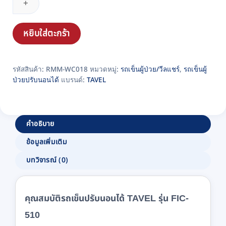
ปรับ
นอน
หยิบใส่ตะกร้า
ได้
TAVEL
รุ่น
รหัสสินค้า:
RMM-WC018
หมวดหมู่:
รถเข็นผู้ป่วย/วีลแชร์
,
รถเข็นผู้
FIC-
ป่วยปรับนอนได้
แบรนด์:
TAVEL
510
ชิ้น
คำอธิบาย
ข้อมูลเพิ่มเติม
บทวิจารณ์ (0)
คุณสมบัติรถเข็นปรับนอนได้ TAVEL รุ่น FIC-
510