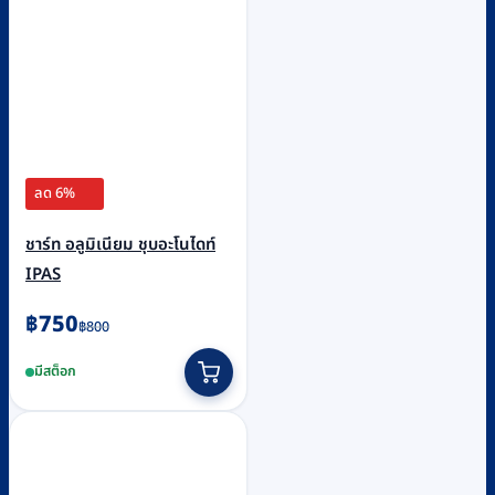
ลด 6%
ชาร์ท อลูมิเนียม ชุบอะโนไดท์
IPAS
Original
Current
฿
750
฿
800
price
price
มีสต็อก
was:
is:
฿800.
฿750.