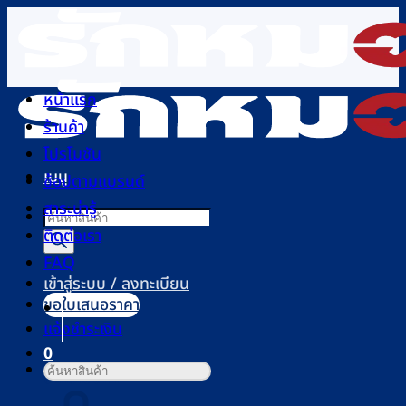
ข้าม
ไป
ยัง
เนื้อหา
หน้าแรก
ร้านค้า
โปรโมชัน
เมนู
ช้อปตามแบรนด์
สาระน่ารู้
Products
ติดต่อเรา
search
FAQ
เข้าสู่ระบบ / ลงทะเบียน
ขอใบเสนอราคา
แจ้งชำระเงิน
0
ค้นหา:
ตะกร้าสินค้า