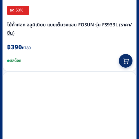
ลด 50%
ไม้ค้ำศอก อลูมิเนียม แบบเต็มวงแขน FOSUN รุ่น FS933L (ราคา/
ชิ้น)
Original
Current
฿
390
฿
780
price
price
มีสต็อก
was:
is:
฿780.
฿390.