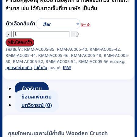
สำหรับผู้สูงอายุ ผู้ป่วย หรือผู้พิการ ที่เคลื่อนไหวร่างกายได้
ลำบาก เช่น ได้รับบาดเจ็บที่ขา ขาหัก เป็นต้น
ตัวเลือกสินค้า
ล้างค่า
จำนวน
ไม้
หยิบใส่ตะกร้า
เท้า
รหัสสินค้า:
RMM-AC005-35, RMM-AC005-40, RMM-AC005-42,
RMM-AC005-44, RMM-AC005-46, RMM-AC005-48, RMM-AC005-
ค้ำ
50, RMM-AC005-52, RMM-AC005-54, RMM-AC005-56
หมวดหมู่:
ยัน
อุปกรณ์ช่วยเดิน
,
ไม้ค้ำยัน
แบรนด์:
IPAS
รักแร้
แบบ
คำอธิบาย
ไม้
ข้อมูลเพิ่มเติม
IPAS
บทวิจารณ์ (0)
(ราคา/
คู่)
ขนาด
35-
คุณลักษณะเฉพาะไม้ค้ำยัน Wooden Crutch