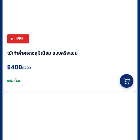
ลด 49%
ไม้เท้าค้ำศอกอลูมิเนียม แบบครึ่งแขน
Original
Current
฿
400
฿
790
price
price
มีสต็อก
was:
is:
฿790.
฿400.