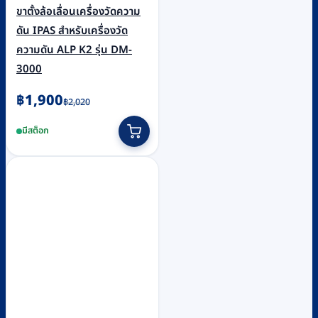
ขาตั้งล้อเลื่อนเครื่องวัดความ
ดัน IPAS สำหรับเครื่องวัด
ความดัน ALP K2 รุ่น DM-
3000
Original
Current
฿
1,900
฿
2,020
price
price
มีสต็อก
was:
is:
฿2,020.
฿1,900.