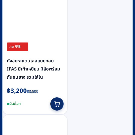
ลด 9%
ถังขยะสแตนเลสแบบกลม
IPAS มีเท้าเหยียบ มีล้อพร้อม
กันชนยาง รวมไส้ใน
Original
Current
฿
3,200
฿
3,500
price
price
มีสต็อก
was:
is:
฿3,500.
฿3,200.