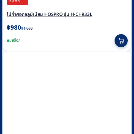
ลด 8%
ไม้ค้ำศอกอลูมิเนียม HOSPRO รุ่น H-CH933L
Original
Current
฿
980
฿
1,060
price
price
มีสต็อก
was:
is:
฿1,060.
฿980.