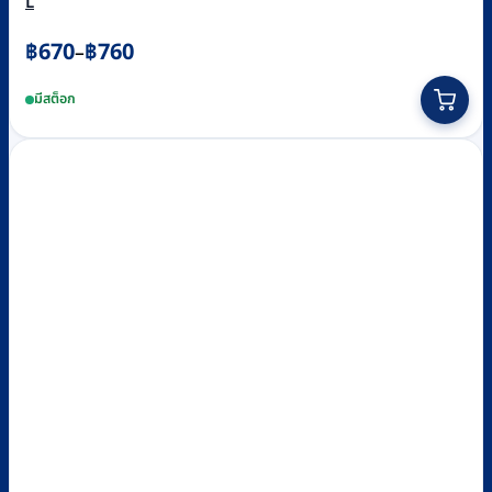
L
Price
฿
670
฿
760
–
range:
This
มีสต็อก
฿670
product
through
has
฿760
multiple
variants.
The
options
may
be
chosen
on
the
product
page