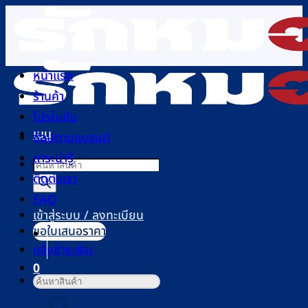
ข้าม
ไป
ยัง
เนื้อหา
หน้าแรก
ร้านค้า
โปรโมชัน
เมนู
ช้อปตามแบรนด์
สาระน่ารู้
Products
ติดต่อเรา
search
FAQ
เข้าสู่ระบบ / ลงทะเบียน
ขอใบเสนอราคา
แจ้งชำระเงิน
0
ค้นหา:
ตะกร้าสินค้า