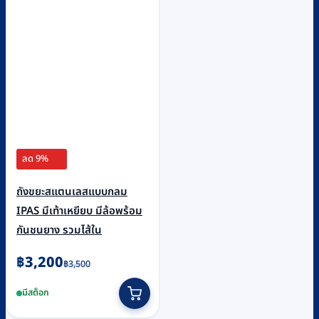
ลด 9%
ถังขยะสแตนเลสแบบกลม
IPAS มีเท้าเหยียบ มีล้อพร้อม
กันชนยาง รวมไส้ใน
Original
Current
฿
3,200
฿
3,500
price
price
มีสต็อก
was:
is:
฿3,500.
฿3,200.