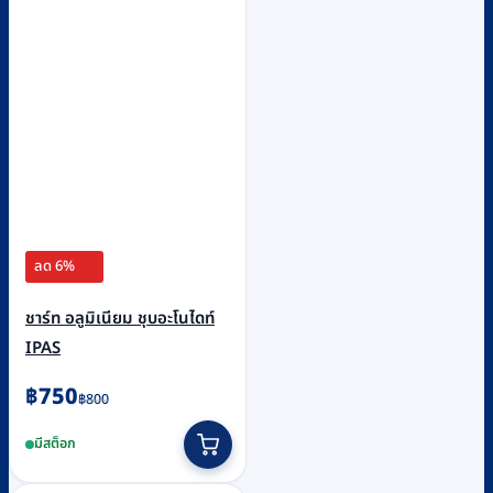
ลด 6%
ชาร์ท อลูมิเนียม ชุบอะโนไดท์
IPAS
Original
Current
฿
750
฿
800
price
price
มีสต็อก
was:
is:
฿800.
฿750.