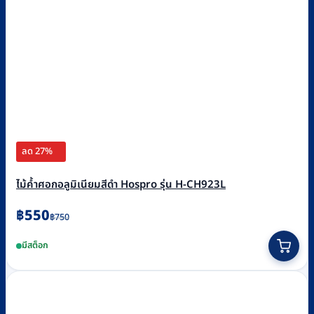
ลด 27%
ไม้ค้ำศอกอลูมิเนียมสีดำ Hospro รุ่น H-CH923L
Original
Current
฿
550
฿
750
price
price
มีสต็อก
was:
is:
฿750.
฿550.