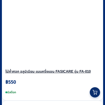
ไม้ค้ำศอก อลูมิเนียม แบบครึ่งแขน FASICARE รุ่น FA-010
฿
550
มีสต็อก