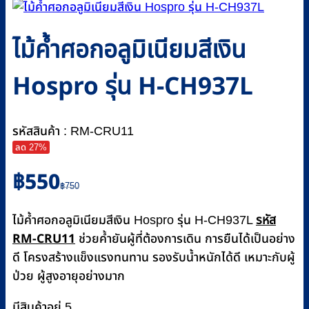
ไม้ค้ำศอกอลูมิเนียมสีเงิน
Hospro รุ่น H-CH937L
รหัสสินค้า : RM-CRU11
ลด 27%
Original
Current
฿
550
price
price
฿
750
was:
is:
รหัส
฿750.
฿550.
ไม้ค้ำศอกอลูมิเนียมสีเงิน Hospro รุ่น H-CH937L
RM-CRU11
ช่วยค้ำยันผู้ที่ต้องการเดิน การยืนได้เป็นอย่าง
ดี โครงสร้างแข็งแรงทนทาน รองรับน้ำหนักได้ดี เหมาะกับผู้
ป่วย ผู้สูงอายุอย่างมาก
มีสินค้าอยู่ 5