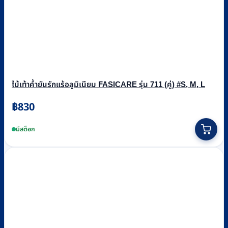
ไม้เท้าค้ำยันรักแร้อลูมิเนียม FASICARE รุ่น 711 (คู่) #S, M, L
฿
830
This
product
มีสต็อก
has
multiple
variants.
The
options
may
be
chosen
on