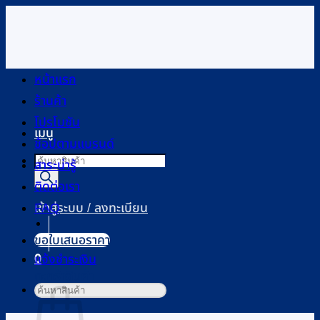
ข้าม
ไป
ยัง
เนื้อหา
หน้าแรก
ร้านค้า
โปรโมชัน
เมนู
ช้อปตามแบรนด์
Products
สาระน่ารู้
search
ติดต่อเรา
FAQ
เข้าสู่ระบบ / ลงทะเบียน
ขอใบเสนอราคา
0
แจ้งชำระเงิน
ตะกร้าสินค้า
ค้นหา: