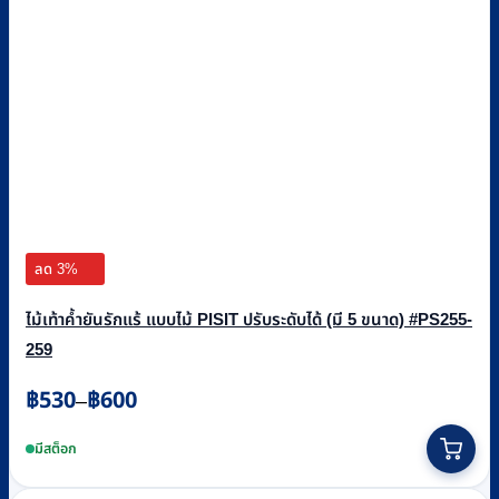
ลด 3%
ไม้เท้าค้ำยันรักแร้ แบบไม้ PISIT ปรับระดับได้ (มี 5 ขนาด) #PS255-
259
Price
฿
530
฿
600
–
range:
This
฿530
product
มีสต็อก
through
has
฿600
multiple