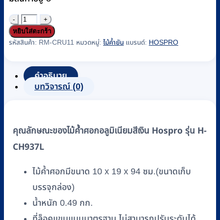
จำนวน
หยิบใส่ตะกร้า
ไม้
รหัสสินค้า:
RM-CRU11
หมวดหมู่:
ไม้ค้ำยัน
แบรนด์:
HOSPRO
ค้ำ
ศอ
กอ
คำอธิบาย
ลู
บทวิจารณ์ (0)
มิ
เนียม
สี
คุณลักษณะของไม้ค้ำศอกอลูมิเนียมสีเงิน Hospro รุ่น H-
เงิน
CH937L
Hospro
รุ่น
ไม้ค้ำศอกมีขนาด 10 x 19 x 94 ซม.(ขนาดเก็บ
H-
CH937L
บรรจุกล่อง)
ชิ้น
น้ำหนัก 0.49 กก.
ที่ล็อคแขนแบบมาตรฐาน ไม่สามารถปรับระดับได้