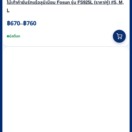
ไม้เท้าค้ำยันรักแร้อลูมิเนียม Fosun รุ่น FS925L (ราคา/คู่) #S, M,
L
Price
฿
670
฿
760
–
range:
This
฿670
product
มีสต็อก
through
has
฿760
multiple
variants.
The
options
may
be
chosen
on
the
product
page