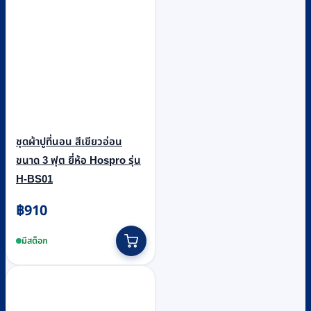
ชุดผ้าปูที่นอน สีเขียวอ่อน
ขนาด 3 ฟุต ยี่ห้อ Hospro รุ่น
H-BS01
฿
910
มีสต็อก