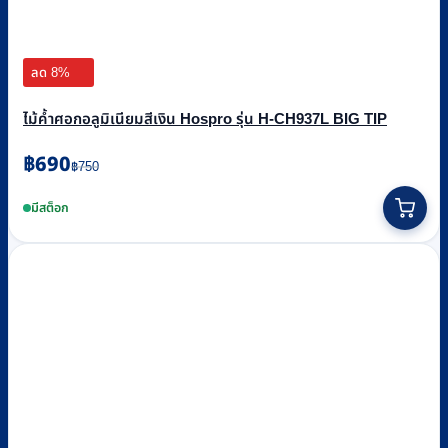
ลด 8%
ไม้ค้ำศอกอลูมิเนียมสีเงิน Hospro รุ่น H-CH937L BIG TIP
Original
Current
฿
690
฿
750
price
price
was:
is:
มีสต็อก
฿750.
฿690.