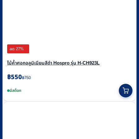
ลด 27%
ไม้ค้ำศอกอลูมิเนียมสีดำ Hospro รุ่น H-CH923L
Original
Current
฿
550
฿
750
price
price
was:
is:
มีสต็อก
฿750.
฿550.