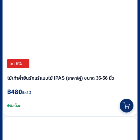
ลด 6%
ไม้เท้าค้ำยันรักแร้แบบไม้ IPAS (ราคา/คู่) ขนาด 35-56 นิ้ว
Original
Current
฿
480
฿
510
price
price
This
was:
is:
product
มีสต็อก
฿510.
฿480.
has
multiple
variants.
The
options