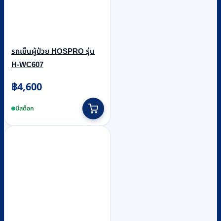
รถเข็นผู้ป่วย HOSPRO รุ่น
H-WC607
฿
4,600
มีสต็อก