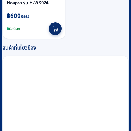
Hospro รุ่น H-WS924
Original
Current
฿
600
฿
890
price
price
was:
is:
มีสต็อก
฿890.
฿600.
สินค้าที่เกี่ยวข้อง