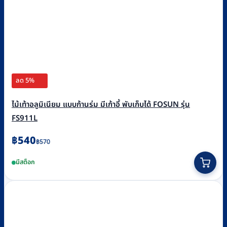
ลด 5%
ไม้เท้าอลูมิเนียม แบบก้านร่ม มีเก้าอี้ พับเก็บได้ FOSUN รุ่น
FS911L
Original
Current
฿
540
฿
570
price
price
มีสต็อก
was:
is:
฿570.
฿540.