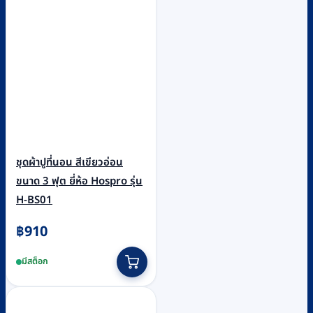
ชุดผ้าปูที่นอน สีเขียวอ่อน
ขนาด 3 ฟุต ยี่ห้อ Hospro รุ่น
H-BS01
฿
910
มีสต็อก