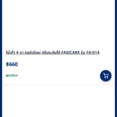
ไม้เท้า 4 ขา อลูมิเนียม ปรับระดับได้ FASICARE รุ่น FA-014
฿
660
มีสต็อก