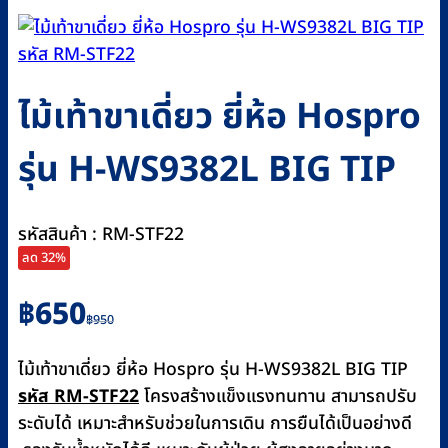
ไม้เท้าขาเดี่ยว ยี่ห้อ Hospro
รุ่น H-WS9382L BIG TIP
รหัสสินค้า : RM-STF22
ลด 32%
Original
Current
฿
650
฿
950
price
price
was:
is:
ไม้เท้าขาเดี่ยว ยี่ห้อ Hospro รุ่น H-WS9382L BIG TIP
฿950.
฿650.
รหัส RM-STF22
โครงสร้างแข็งแรงทนทาน สามารถปรับ
ระดับได้ เหมาะสำหรับช่วยในการเดิน การยืนได้เป็นอย่างดี