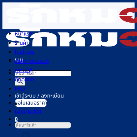
ข้าม
ไป
ยัง
เนื้อหา
หน้าแรก
ร้านค้า
โปรโมชัน
เมนู
ช้อปตามแบรนด์
สาระน่ารู้
Products
ติดต่อเรา
search
FAQ
เข้าสู่ระบบ / ลงทะเบียน
ขอใบเสนอราคา
แจ้งชำระเงิน
0
ค้นหา:
ตะกร้าสินค้า