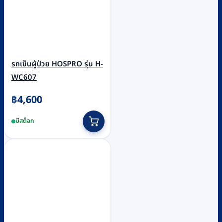
รถเข็นผู้ป่วย HOSPRO รุ่น H-
WC607
฿
4,600
มีสต็อก