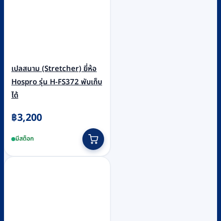
เปลสนาม (Stretcher) ยี่ห้อ
Hospro รุ่น H-FS372 พับเก็บ
ได้
฿
3,200
มีสต็อก