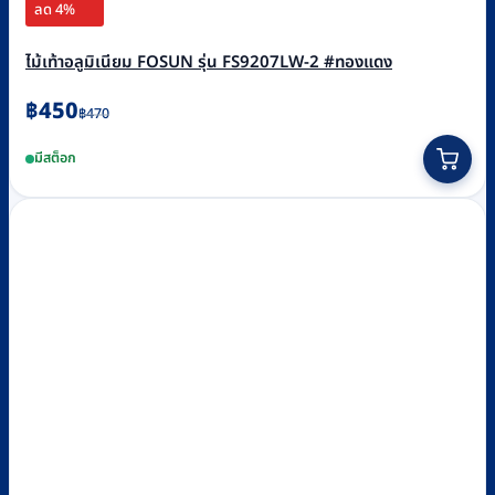
ลด 4%
ไม้เท้าอลูมิเนียม FOSUN รุ่น FS9207LW-2 #ทองแดง
Original
Current
฿
450
฿
470
price
price
มีสต็อก
was:
is:
฿470.
฿450.