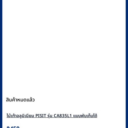
สินค้าหมดแล้ว
ไม้เท้าอลูมิเนียม PISIT รุ่น CA835L1 แบบพับเก็บได้