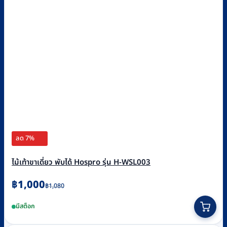
ลด 7%
ไม้เท้าขาเดี่ยว พับได้ Hospro รุ่น H-WSL003
Original
Current
฿
1,000
฿
1,080
price
price
มีสต็อก
was:
is:
฿1,080.
฿1,000.