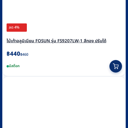
ลด 4%
ไม้เท้าอลูมิเนียม FOSUN รุ่น FS9207LW-1 สีทอง ปรับได้
Original
Current
฿
440
฿
460
price
price
มีสต็อก
was:
is:
฿460.
฿440.