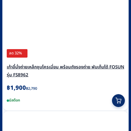
ลด 32%
เก้าอี้นั่งถ่ายเหล็กชุบโครเมี่ยม พร้อมถังรองถ่าย พับเก็บได้ FOSUN
รุ่น FS8962
Original
Current
฿
1,900
฿
2,790
price
price
มีสต็อก
was:
is:
฿2,790.
฿1,900.