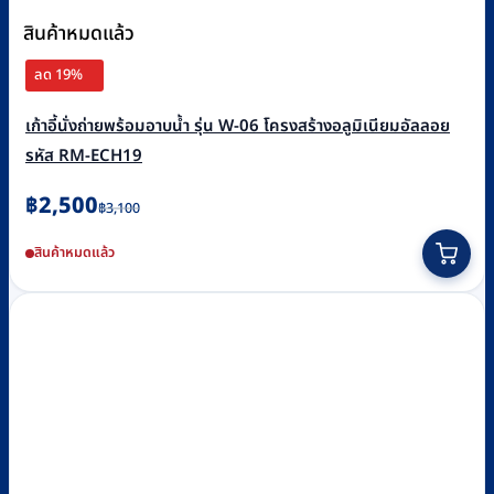
สินค้าหมดแล้ว
ลด 19%
เก้าอี้นั่งถ่ายพร้อมอาบน้ำ รุ่น W-06 โครงสร้างอลูมิเนียมอัลลอย
รหัส RM-ECH19
Original
Current
฿
2,500
฿
3,100
price
price
สินค้าหมดแล้ว
was:
is:
฿3,100.
฿2,500.