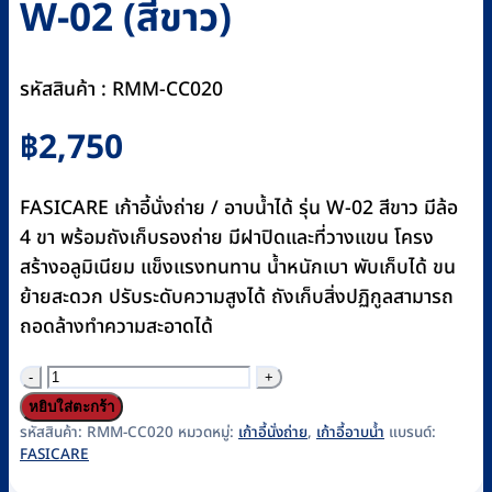
W-02 (สีขาว)
รหัสสินค้า : RMM-CC020
฿
2,750
FASICARE เก้าอี้นั่งถ่าย / อาบน้ำได้ รุ่น W-02 สีขาว มีล้อ
4 ขา พร้อมถังเก็บรองถ่าย มีฝาปิดและที่วางแขน โครง
สร้างอลูมิเนียม แข็งแรงทนทาน น้ำหนักเบา พับเก็บได้ ขน
ย้ายสะดวก ปรับระดับความสูงได้ ถังเก็บสิ่งปฏิกูลสามารถ
ถอดล้างทำความสะอาดได้
จำนวน
เก้าอี้
หยิบใส่ตะกร้า
นั่ง
รหัสสินค้า:
RMM-CC020
หมวดหมู่:
เก้าอี้นั่งถ่าย
,
เก้าอี้อาบน้ำ
แบรนด์:
FASICARE
ถ่าย