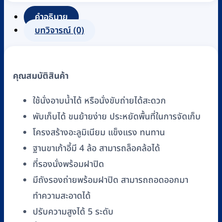
อลู
มิ
คำอธิบาย
เนียม
บทวิจารณ์ (0)
พร้อม
ถัง
รอง
คุณสมบัติสินค้า
ถ่าย
พับ
ใช้นั่งอาบน้ำได้ หรือนั่งขับถ่ายได้สะดวก
เก็บ
พับเก็บได้ ขนย้ายง่าย ประหยัดพื้นที่ในการจัดเก็บ
ได้
โครงสร้างอะลูมิเนียม แข็งแรง ทนทาน
มี
ล้อ
ฐานขาเก้าอี้มี 4 ล้อ สามารถล็อคล้อได้
เลื่อน
ที่รองนั่งพร้อมฝาปิด
FASICARE
มีถังรองถ่ายพร้อมฝาปิด สามารถถอดออกมา
รุ่น
ทำความสะอาดได้
W-
ปรับความสูงได้ 5 ระดับ
02