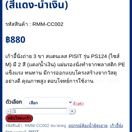
(สีแดง-น้ำเงิน)
รหัสสินค้า : RMM-CC002
฿
880
เก้าอี้นั่งถ่าย 3 ขา สแตนเลส PISIT รุ่น PS124 (ไซส์
M) มี 2 สี (แดง/น้ำเงิน) แผ่นรองนั่งทำจากพลาสติก PE
แข็งแรง ทนทาน
มีการออกแบบโครงสร้างจากวัสดุ
อย่างดี คุณภาพสูง ตอบโจทย์การใช้งาน
รหัส RMM-
CC002
ตัวเลือก
ล้างค่า
จำนวน
หยิบใส่ตะกร้า
เก้าอี้
รหัสสินค้า:
RMM-CC002
หมวดหมู่:
อุปกรณ์ห้องน้ำผู้สูงอายุ
,
เก้าอี้นั่ง
นั่ง