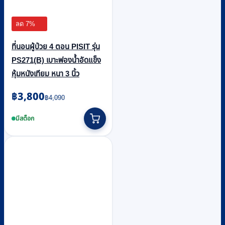
ลด 7%
ที่นอนผู้ป่วย 4 ตอน PISIT รุ่น
PS271(B) เบาะฟองน้ำอัดแข็ง
หุ้มหนังเทียม หนา 3 นิ้ว
Original
Current
฿
3,800
฿
4,090
price
price
was:
is:
มีสต็อก
฿4,090.
฿3,800.