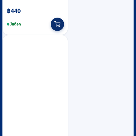
฿
440
มีสต็อก