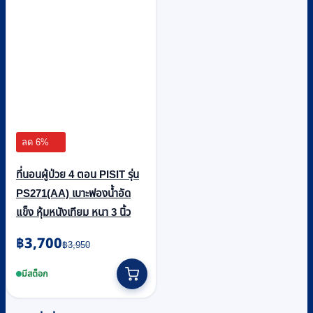
ลด 6%
ที่นอนผู้ป่วย 4 ตอน PISIT รุ่น
PS271(AA) เบาะฟองน้ำอัด
แข็ง หุ้มหนังเทียม หนา 3 นิ้ว
Original
Current
฿
3,700
฿
3,950
price
price
was:
is:
มีสต็อก
฿3,950.
฿3,700.