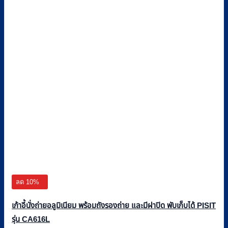
ลด 10%
เก้าอี้นั่งถ่ายอลูมิเนียม พร้อมถังรองถ่าย และมีฝาปิด พับเก็บได้ PISIT
รุ่น CA616L