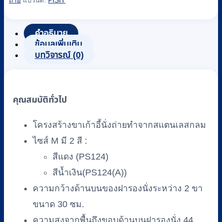
ถ่าย
แบรนด์:
PISIT
ถ่าย
3
ขา
คำอธิบาย
ข้อมูลเพิ่มเติม
ส
บทวิจารณ์ (0)
แตน
เลส
PISIT
รุ่น
คุณสมบัติทั่วไป
SPS124
Size
โครงสร้างขาเก้าอี้นั่งถ่ายทำจากสแตนเลสกลม
M
ไซส์ M มี 2 สี :
(สี
แดง-
สีแดง (PS124)
น้ำเงิน)
สีน้ำเงิน(PS124(A))
ชิ้น
ความกว้างด้านบนของฝารองนั่งระหว่าง 2 ขา
ขนาด 30 ซม.
ความสูงจากพื้นถึงขอบด้านบนฝารองนั่ง 44