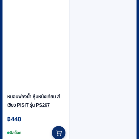
หมอนฟองน้ำ หุ้มหนังเทียม สี
เขียว PISIT รุ่น PS267
฿
440
มีสต็อก