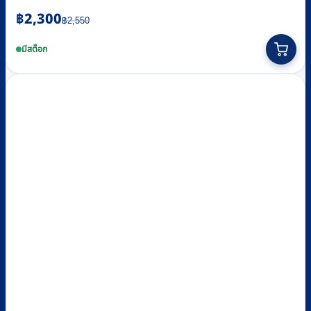
Original
Current
฿
2,300
฿
2,550
price
price
was:
is:
มีสต็อก
฿2,550.
฿2,300.