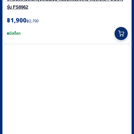
รุ่น FS8962
Original
Current
฿
1,900
฿
2,790
price
price
was:
is:
มีสต็อก
฿2,790.
฿1,900.