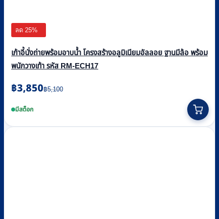
ลด 25%
เก้าอี้นั่งถ่ายพร้อมอาบน้ำ โครงสร้างอลูมิเนียมอัลลอย ฐานมีล้อ พร้อม
พนักวางเท้า รหัส RM-ECH17
Original
Current
฿
3,850
฿
5,100
price
price
This
was:
is:
product
มีสต็อก
฿5,100.
฿3,850.
has
multiple
variants.
The
options
may
be
chosen
on
the