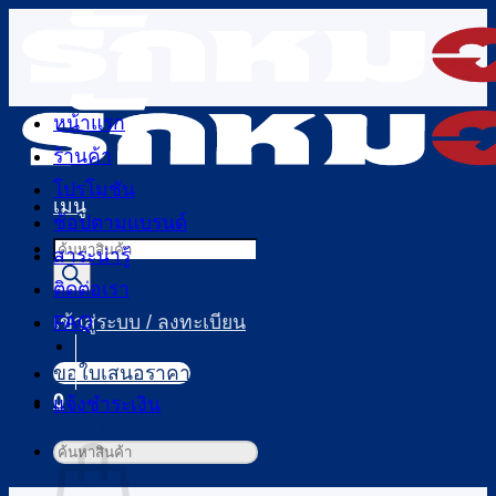
ข้าม
ไป
ยัง
เนื้อหา
หน้าแรก
ร้านค้า
โปรโมชัน
เมนู
ช้อปตามแบรนด์
Products
สาระน่ารู้
search
ติดต่อเรา
FAQ
เข้าสู่ระบบ / ลงทะเบียน
ขอใบเสนอราคา
0
แจ้งชำระเงิน
ตะกร้าสินค้า
ค้นหา: