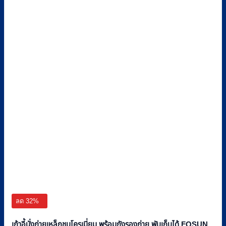
ลด 32%
เก้าอี้นั่งถ่ายเหล็กชุบโครเมี่ยม พร้อมถังรองถ่าย พับเก็บได้ FOSUN