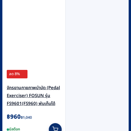
ลด 8%
จักรยานกายภาพบำบัด (Pedal
Exerciser) FOSUN รุ่น
FS9601(FS960) พับเก็บได้
Original
Current
฿
960
฿
1,040
price
price
มีสต็อก