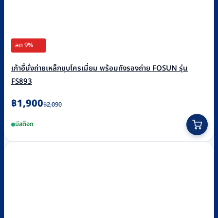
ลด 9%
เก้าอี้นั่งถ่ายเหล็กชุบโครเมี่ยม พร้อมถังรองถ่าย FOSUN รุ่น
FS893
Original
Current
฿
1,900
฿
2,090
price
price
มีสต็อก
was:
is:
฿2,090.
฿1,900.