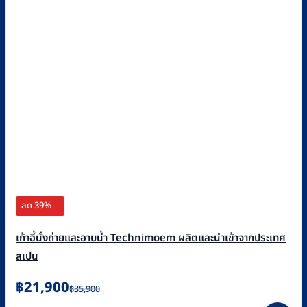
ลด 39%
เก้าอี้นั่งถ่ายและอาบน้ำ Technimoem ผลิตและนำเข้าจากประเทศ
สเปน
Original
Current
฿
21,900
฿
35,900
price
price