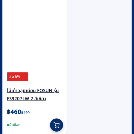
ลด 6%
ไม้เท้าอลูมิเนียม FOSUN รุ่น
FS9207LW-2 สีเขียว
Original
Current
฿
460
฿
490
price
price
มีสต็อก
was:
is: