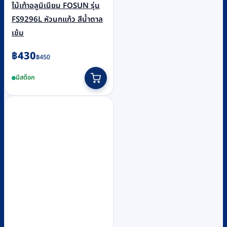
ไม้เท้าอลูมิเนียม FOSUN รุ่น
FS9296L หัวนกแก้ว สีน้ำตาล
เข้ม
Original
Current
฿
430
฿
450
price
price
มีสต็อก
was:
is:
฿450.
฿430.