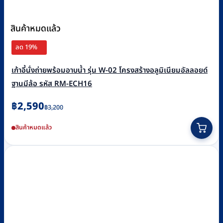
สินค้าหมดแล้ว
ลด 19%
เก้าอี้นั่งถ่ายพร้อมอาบน้ำ รุ่น W-02 โครงสร้างอลูมิเนียมอัลลอยด์
ฐานมีล้อ รหัส RM-ECH16
Original
Current
฿
2,590
฿
3,200
price
price
สินค้าหมดแล้ว
was:
is:
฿3,200.
฿2,590.