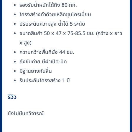
รองรับน้ำหนักได้ถึง 80 กก.
รอง
ถ่าย
โครงสร้างทำด้วยเหล็กชุบโครเมี่ยม
พับ
ปรับระดับความสูง ต่ำได้ 5 ระดับ
เก็บ
ขนาดสินค้า 50 x 47 x 75-85.5 ซม. (กว้าง x ยาว
ได้
x สูง)
FOSUN
ความกว้างพื้นที่นั่ง 44 ซม.
รุ่น
FS8962
ถังขับถ่าย มีฝาเปิด-ปิด
ชิ้น
มีฐานยางกันลื่น
รับประกันโครงสร้าง 1 ปี
รีวิว
ยังไม่มีบทวิจารณ์