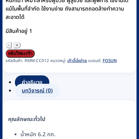
หนักเบา เหมาะสำหรับผู้ป่วย ผู้สูงวัย และผู้พิการ ใช้งานได้
แม้ในพื้นที่จำกัด ใช้งานง่าย ถังสามารถถอดล้างทำความ
สะอาดได้
มีสินค้าอยู่ 1
จำนวน
เก้าอี้
หยิบใส่ตะกร้า
นั่ง
รหัสสินค้า:
RMM-CC012
หมวดหมู่:
เก้าอี้นั่งถ่าย
แบรนด์:
FOSUN
ถ่าย
เหล็ก
คำอธิบาย
ชุบ
บทวิจารณ์ (0)
โค
ร
เมี่
คุณลักษณะทั่วไป
ยม
พร้อม
น้ำหนัก 6.2 กก.
ถัง