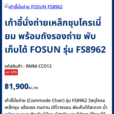
เก้าอี้นั่งถ่ายเหล็กชุบโครเมี่
ยม พร้อมถังรองถ่าย พับ
เก็บได้ FOSUN รุ่น FS8962
รหัสสินค้า : RMM-CC012
ลด 32%
Original
Current
฿
1,900
฿
2,790
price
price
was:
is:
เก้าอี้นั่งถ่าย (Commode Chair) รุ่น FS8962 วัสดุโครง
฿2,790.
฿1,900.
เหล็กชุบ แข็งแรง ทนทาน มีที่วางแขน พับเก็บได้สะดวก น้ำ