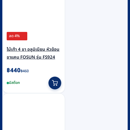
ลด 4%
ไม้เท้า 4 ขา อลูมิเนียม หัวฆ้อน
ขาแคบ FOSUN รุ่น FS924
Original
Current
฿
440
฿
460
price
price
มีสต็อก
was:
is:
฿460.
฿440.