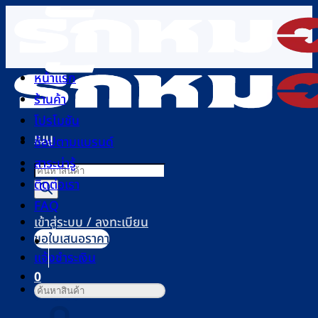
ข้าม
ไป
ยัง
เนื้อหา
หน้าแรก
ร้านค้า
โปรโมชัน
เมนู
ช้อปตามแบรนด์
สาระน่ารู้
Products
ติดต่อเรา
search
FAQ
เข้าสู่ระบบ / ลงทะเบียน
ขอใบเสนอราคา
แจ้งชำระเงิน
0
ค้นหา:
ตะกร้าสินค้า