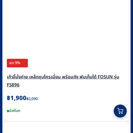
ลด 9%
เก้าอี้นั่งถ่าย เหล็กชุบโครเมี่ยม พร้อมถัง พับเก็บได้ FOSUN รุ่น
FS896
Original
Current
฿
1,900
฿
2,090
price
price
มีสต็อก
was:
is:
฿2,090.
฿1,900.