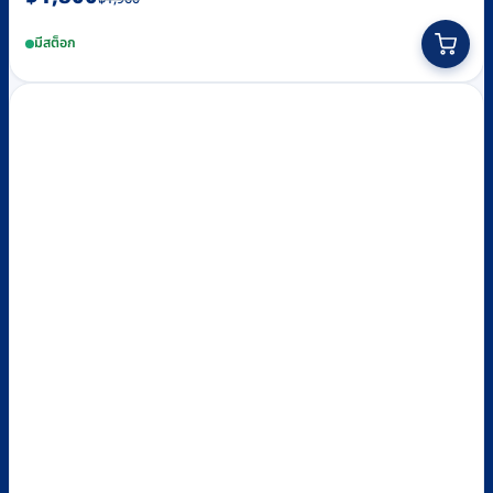
price
price
มีสต็อก
was:
is:
฿1,960.
฿1,800.