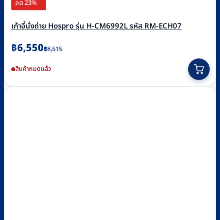
ลด 23%
เก้าอี้นั่งถ่าย Hospro รุ่น H-CM6992L รหัส RM-ECH07
Original
Current
฿
6,550
฿
8,515
price
price
สินค้าหมดแล้ว
was:
is:
฿8,515.
฿6,550.