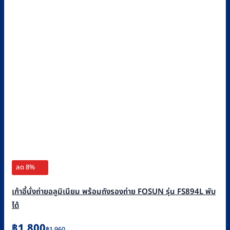
ลด 8%
เก้าอี้นั่งถ่ายอลูมิเนียม พร้อมถังรองถ่าย FOSUN รุ่น FS894L พับ
ได้
Original
Current
฿
1,800
฿
1,960