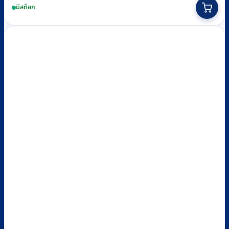
มีสต็อก
was:
is:
฿35,900.
฿21,900.