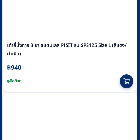
เก้าอี้นั่งถ่าย 3 ขา สแตนเลส PISIT รุ่น SPS125 Size L (สีแดง/
น้ำเงิน)
฿
940
This
มีสต็อก
product
has
multiple
variants.
The
options
may