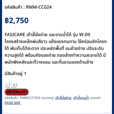
รหัสสินค้า : RMM-CC024
฿
2,750
FASICARE เก้าอี้นั่งถ่าย และอาบน้ำได้ รุ่น W-09
โครงสร้างเหล็กพ่นสีขาว แข็งแรงทนทาน ใช้คร่อมชักโครก
ได้ พับเก็บได้สะดวก ประหยัดพื้นที่ ขนย้ายง่าย ปรับระดับ
ความสูงได้ พร้อมถังรองถ่าย ถอดล้างทำความสะอาดได้ มี
พนักพิงหลังและที่วางแขน และที่แขวนของด้านข้าง
มีสินค้าอยู่ 1
จำนวน
เก้าอี้
หยิบใส่ตะกร้า
นั่ง
รหัสสินค้า:
RMM-CC024
หมวดหมู่:
เก้าอี้นั่งถ่าย
,
เก้าอี้อาบน้ำ
แบรนด์:
FASICARE
ถ่าย
พร้อม