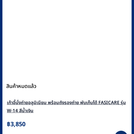
สินค้าหมดแล้ว
เก้าอี้นั่งถ่ายอลูมิเนียม พร้อมถังรองถ่าย พับเก็บได้ FASICARE รุ่น
W-14 สีน้ำเงิน
฿
3,850