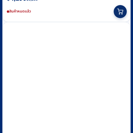
price
price
สินค้าหมดแล้ว
was:
is:
฿5,200.
฿4,290.