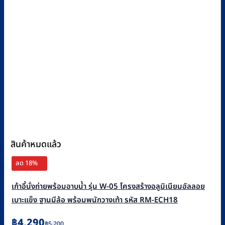
สินค้าหมดแล้ว
ลด 18%
เก้าอี้นั่งถ่ายพร้อมอาบน้ำ รุ่น W-05 โครงสร้างอลูมิเนียมอัลลอย
เบาะแข็ง ฐานมีล้อ พร้อมพนักวางเท้า รหัส RM-ECH18
Original
Current
฿
4,290
฿
5,200