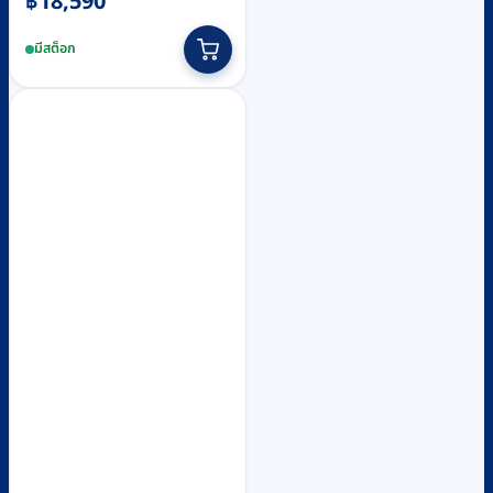
฿
18,590
มีสต็อก