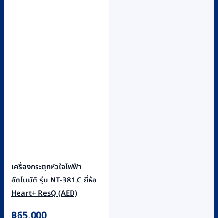
เครื่องกระตุกหัวใจไฟฟ้า
อัตโนมัติ รุ่น NT-381.C ยี่ห้อ
Heart+ ResQ (AED)
฿
65,000