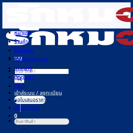
ข้าม
ไป
ยัง
เนื้อหา
หน้าแรก
ร้านค้า
โปรโมชัน
เมนู
ช้อปตามแบรนด์
สาระน่ารู้
Products
ติดต่อเรา
search
FAQ
เข้าสู่ระบบ / ลงทะเบียน
ขอใบเสนอราคา
แจ้งชำระเงิน
0
ค้นหา:
ตะกร้าสินค้า