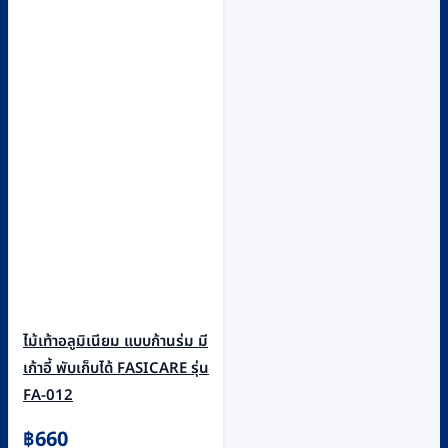
ไม้เท้าอลูมิเนียม แบบก้านร่ม มี
เก้าอี้ พับเก็บได้ FASICARE รุ่น
FA-012
฿
660