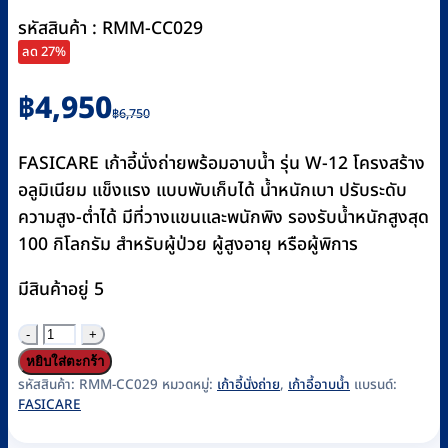
รหัสสินค้า : RMM-CC029
ลด 27%
Original
Current
฿
4,950
฿
6,750
price
price
was:
is:
FASICARE เก้าอี้นั่งถ่ายพร้อมอาบน้ำ รุ่น W-12 โครงสร้าง
฿6,750.
฿4,950.
อลูมิเนียม แข็งแรง แบบพับเก็บได้ น้ำหนักเบา ปรับระดับ
ความสูง-ต่ำได้ มีที่วางแขนและพนักพิง รองรับน้ำหนักสูงสุด
100 กิโลกรัม สำหรับผู้ป่วย ผู้สูงอายุ หรือผู้พิการ
มีสินค้าอยู่ 5
จำนวน
เก้าอี้
หยิบใส่ตะกร้า
นั่ง
รหัสสินค้า:
RMM-CC029
หมวดหมู่:
เก้าอี้นั่งถ่าย
,
เก้าอี้อาบน้ำ
แบรนด์:
FASICARE
ถ่าย
อลู