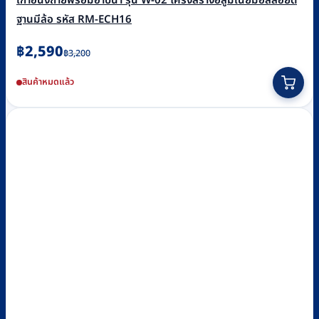
เก้าอี้นั่งถ่ายพร้อมอาบน้ำ รุ่น W-02 โครงสร้างอลูมิเนียมอัลลอยด์
ฐานมีล้อ รหัส RM-ECH16
Original
Current
฿
2,590
฿
3,200
price
price
สินค้าหมดแล้ว
was:
is:
฿3,200.
฿2,590.