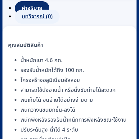
มิ
คำอธิบาย
เนียม
บทวิจารณ์ (0)
พร้อม
ถัง
รอง
คุณสมบัติสินค้า
ถ่าย
พับ
น้ำหนักเบา 4.6 กก.
เก็บ
รองรับน้ำหนักได้ถึง 100 กก.
ได้
โครงสร้างอลูมิเนียมอัลลอย
FASICARE
รุ่น
สามารถใช้นั่งอาบน้ำ หรือนั่งขับถ่ายได้สะดวก
W-
พับเก็บได้ ขนย้ายได้อย่างง่ายดาย
12
พนักวางแขนยกขึ้น-ลงได้
สี
พนักพิงหลังรองรับน้ำหนักการพิงหลังขณะใช้งาน
ขาว
ปรับระดับสูง-ต่ำได้ 4 ระดับ
ชิ้น