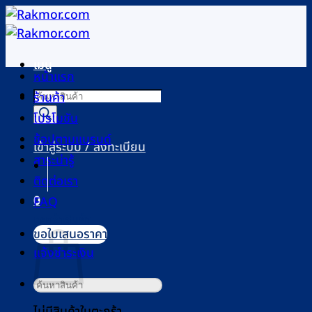
ข้าม
ไป
ยัง
เมนู
เนื้อหา
หน้าแรก
Products
ร้านค้า
search
โปรโมชัน
ช้อปตามแบรนด์
เข้าสู่ระบบ / ลงทะเบียน
สาระน่ารู้
ติดต่อเรา
0
FAQ
ตะกร้าสินค้า
ขอใบเสนอราคา
แจ้งชำระเงิน
ค้นหา:
ไม่มีสินค้าในตะกร้า