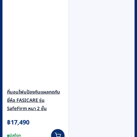
ที่นอนโฟมป้องกันแผลกดทับ
ยี่ห้อ FASICARE รุ่น
SafeFirm หนา 2 ชั้น
฿
17,490
มีสต็อก