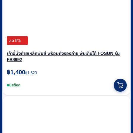
ลด 8%
เก้าอี้นั่งถ่ายเหล็กพ่นสี พร้อมถังรองถ่าย พับเก็บได้ FOSUN รุ่น
FS8992
Original
Current
฿
1,400
฿
1,520
price
price
was:
is:
มีสต็อก
฿1,520.
฿1,400.