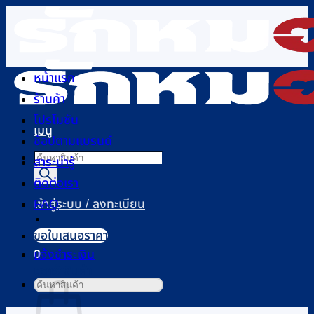
ข้าม
ไป
ยัง
เนื้อหา
หน้าแรก
ร้านค้า
โปรโมชัน
เมนู
ช้อปตามแบรนด์
Products
สาระน่ารู้
search
ติดต่อเรา
FAQ
เข้าสู่ระบบ / ลงทะเบียน
ขอใบเสนอราคา
0
แจ้งชำระเงิน
ตะกร้าสินค้า
ค้นหา: