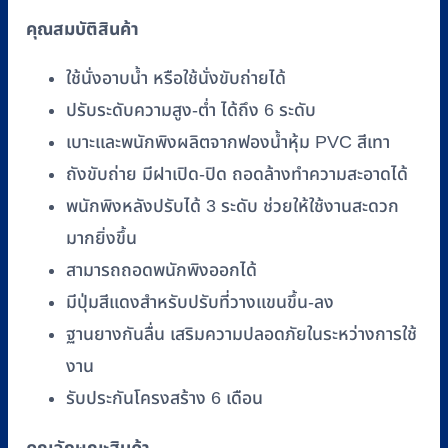
ถัง
คุณสมบัติสินค้า
รอง
ถ่าย
ใช้นั่งอาบน้ำ หรือใช้นั่งขับถ่ายได้
เบาะ
ปรับระดับความสูง-ต่ำ ได้ถึง 6 ระดับ
สี
เทา
เบาะและพนักพิงผลิตจากฟองน้ำหุ้ม PVC สีเทา
มี
ถังขับถ่าย มีฝาเปิด-ปิด ถอดล้างทำความสะอาดได้
พนัก
พนักพิงหลังปรับได้ 3 ระดับ ช่วยให้ใช้งานสะดวก
พิง
มากยิ่งขึ้น
หลัง
สามารถถอดพนักพิงออกได้
และ
พนัก
มีปุ่มสีแดงสำหรับปรับที่วางแขนขึ้น-ลง
วาง
ฐานยางกันลื่น เสริมความปลอดภัยในระหว่างการใช้
แขน
งาน
FASICARE
รับประกันโครงสร้าง 6 เดือน
รุ่น
W-