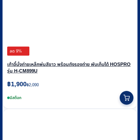
ลด 9%
เก้าอี้นั่งถ่ายเหล็กพ่นสีขาว พร้อมถังรองถ่าย พับเก็บได้ HOSPRO
รุ่น H-CM899U
Original
Current
฿
1,900
฿
2,090
price
price
was:
is:
มีสต็อก
฿2,090.
฿1,900.