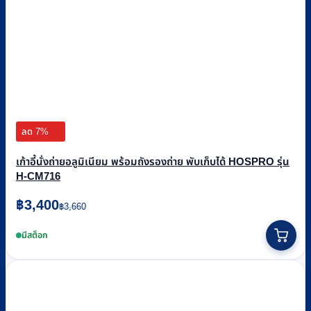
ลด 7%
เก้าอี้นั่งถ่ายอลูมิเนียม พร้อมถังรองถ่าย พับเก็บได้ HOSPRO รุ่น
H-CM716
Original
Current
฿
3,400
฿
3,660
price
price
was:
is:
มีสต็อก
฿3,660.
฿3,400.