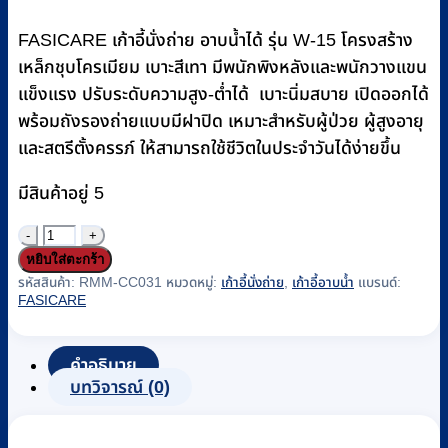
FASICARE เก้าอี้นั่งถ่าย อาบน้ำได้ รุ่น W-15 โครงสร้าง
เหล็กชุบโครเมียม เบาะสีเทา มีพนักพิงหลังและพนักวางแขน
แข็งแรง ปรับระดับความสูง-ต่ำได้ เบาะนิ่มสบาย เปิดออกได้
พร้อมถังรองถ่ายแบบมีฝาปิด เหมาะสำหรับผู้ป่วย ผู้สูงอายุ
และสตรีตั้งครรภ์ ให้สามารถใช้ชีวิตในประจำวันได้ง่ายขึ้น
มีสินค้าอยู่ 5
จำนวน
หยิบใส่ตะกร้า
เก้าอี้
รหัสสินค้า:
RMM-CC031
หมวดหมู่:
เก้าอี้นั่งถ่าย
,
เก้าอี้อาบน้ำ
แบรนด์:
นั่ง
FASICARE
ถ่าย
เหล็ก
คำอธิบาย
ชุบ
บทวิจารณ์ (0)
โครเมียม
พร้อม