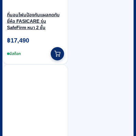
ที่นอนโฟมป้องกันแผลกดทับ
ยี่ห้อ FASICARE รุ่น
SafeFirm หนา 2 ชั้น
฿
17,490
มีสต็อก