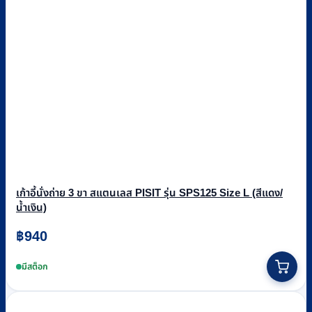
เก้าอี้นั่งถ่าย 3 ขา สแตนเลส PISIT รุ่น SPS125 Size L (สีแดง/
น้ำเงิน)
฿
940
This
product
มีสต็อก
has
multiple