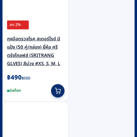
ลด 2%
ถุงมือตรวจโรค สเตอร์ไรด์ มี
แป้ง (50 คู่/กล่อง) ยี่ห้อ ศรี
ตรังโกลฟส์ (SRITRANG
GLVES) สีม่วง #XS, S, M, L
Original
Current
฿
490
฿
500
price
price
This
มีสต็อก
was:
is:
product
฿500.
฿490.
has
multiple
variants.
The
options