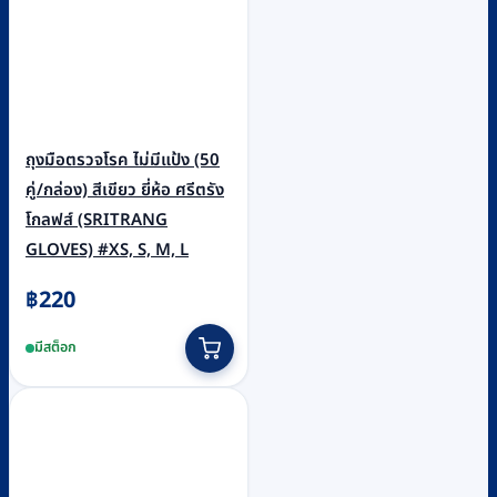
ถุงมือตรวจโรค ไม่มีแป้ง (50
คู่/กล่อง) สีเขียว ยี่ห้อ ศรีตรัง
โกลฟส์ (SRITRANG
GLOVES) #XS, S, M, L
฿
220
This
มีสต็อก
product
has
multiple
variants.
The