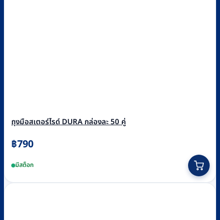
ถุงมือสเตอร์ไรด์ DURA กล่องละ 50 คู่
฿
790
This
มีสต็อก
product
has
multiple
variants.