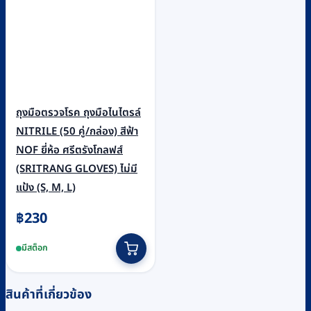
ถุงมือตรวจโรค ถุงมือไนไตรล์
NITRILE (50 คู่/กล่อง) สีฟ้า
NOF ยี่ห้อ ศรีตรังโกลฟส์
(SRITRANG GLOVES) ไม่มี
แป้ง (S, M, L)
฿
230
This
มีสต็อก
product
has
multiple
สินค้าที่เกี่ยวข้อง