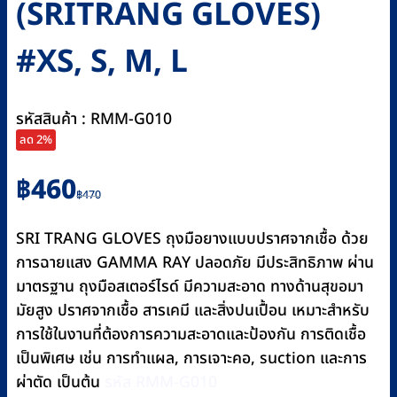
(SRITRANG GLOVES)
#XS, S, M, L
รหัสสินค้า : RMM-G010
ลด 2%
Original
Current
฿
460
฿
470
price
price
was:
is:
SRI TRANG GLOVES ถุงมือยางแบบปราศจากเชื้อ ด้วย
฿470.
฿460.
การฉายแสง GAMMA RAY ปลอดภัย มีประสิทธิภาพ ผ่าน
มาตรฐาน ถุงมือสเตอร์ไรด์ มีความสะอาด ทางด้านสุขอมา
มัยสูง ปราศจากเชื้อ สารเคมี และสิ่งปนเปื้อน เหมาะสำหรับ
การใช้ในงานที่ต้องการความสะอาดและป้องกัน การติดเชื้อ
เป็นพิเศษ เช่น การทำแผล, การเจาะคอ, suction และการ
ผ่าตัด เป็นต้น
รหัส RMM-G010