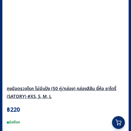
ถุงมือตรวจโรค ไม่มีแป้ง (50 คู่/กล่อง) กล่องสีส้ม ยี่ห้อ ซาโตรี่
(SATORY) #XS, S, M, L
฿
220
This
มีสต็อก
product