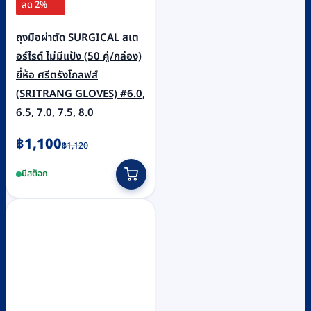
ลด 2%
ถุงมือผ่าตัด SURGICAL สเต
อร์ไรด์ ไม่มีแป้ง (50 คู่/กล่อง)
ยี่ห้อ ศรีตรังโกลฟส์
(SRITRANG GLOVES) #6.0,
6.5, 7.0, 7.5, 8.0
Original
Current
฿
1,100
฿
1,120
price
price
This
มีสต็อก
was:
is:
product
฿1,120.
฿1,100.
has
multiple
variants.
The
options
may