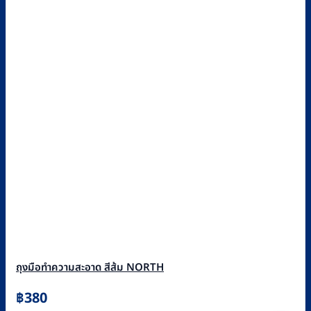
ถุงมือทำความสะอาด สีส้ม NORTH
฿
380