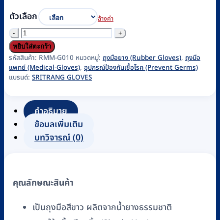
ตัวเลือก
ล้างค่า
จำนวน
ถุงมือ
หยิบใส่ตะกร้า
ตรวจ
รหัสสินค้า:
RMM-G010
หมวดหมู่:
ถุงมือยาง (Rubber Gloves)
,
ถุงมือ
แพทย์ (Medical-Gloves)
,
อุปกรณ์ป้องกันเชื้อโรค (Prevent Germs)
โรค
แบรนด์:
SRITRANG GLOVES
ส
เต
คำอธิบาย
อร์
ข้อมูลเพิ่มเติม
ไรด์
บทวิจารณ์ (0)
ไม่มี
แป้ง
(40
คู่/
คุณลักษณะสินค้า
กล่อง)
สี
เป็นถุงมือสีขาว ผลิตจากน้ำยางธรรมชาติ
เขียว