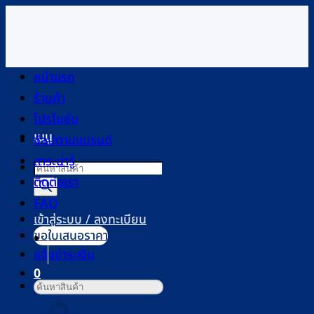
ข้าม
ไป
ยัง
เนื้อหา
หน้าแรก
ร้านค้า
โปรโมชัน
เมนู
ช้อปตามแบรนด์
สาระน่ารู้
Products
ติดต่อเรา
search
FAQ
เข้าสู่ระบบ / ลงทะเบียน
ขอใบเสนอราคา
แจ้งชำระเงิน
0
ค้นหา:
ตะกร้าสินค้า