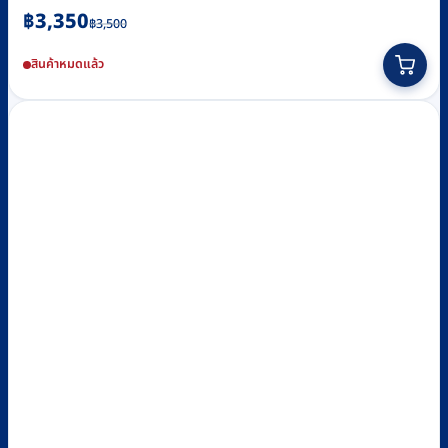
Original
Current
฿
3,350
฿
3,500
price
price
สินค้าหมดแล้ว
was:
is:
฿3,500.
฿3,350.