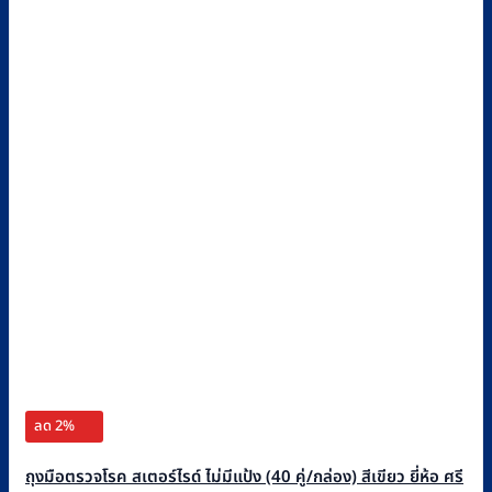
ลด 2%
ถุงมือตรวจโรค สเตอร์ไรด์ ไม่มีแป้ง (40 คู่/กล่อง) สีเขียว ยี่ห้อ ศรี