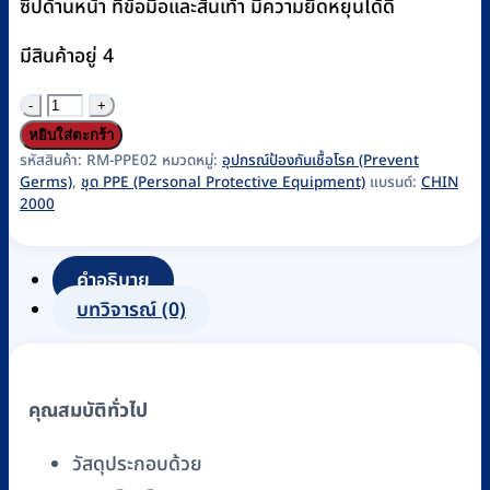
ซิปด้านหน้า ที่ข้อมือและส้นเท้า มีความยืดหยุนได้ดี
มีสินค้าอยู่ 4
จำนวน
ชุด
หยิบใส่ตะกร้า
PPE
รหัสสินค้า:
RM-PPE02
หมวดหมู่:
อุปกรณ์ป้องกันเชื้อโรค (Prevent
Germs)
,
ชุด PPE (Personal Protective Equipment)
แบรนด์:
CHIN
CHIN
2000
2000
ป้องกัน
คำอธิบาย
เชื้อ
บทวิจารณ์ (0)
โรค
หนา
60
แกรม
คุณสมบัติทั่วไป
รหัส
RM-
วัสดุประกอบด้วย
PPE02