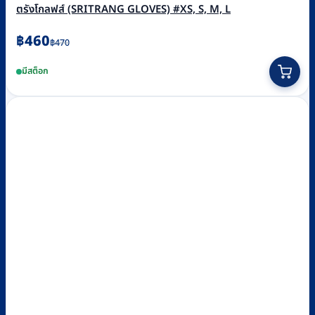
ตรังโกลฟส์ (SRITRANG GLOVES) #XS, S, M, L
Original
Current
฿
460
฿
470
price
price
This
มีสต็อก
was:
is:
product
฿470.
฿460.
has
multiple
variants.
The
options
may
be
chosen
on
the
product
page