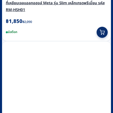
ที่เหยียบเจลแอลกอฮอล์ Meta รุ่น Slim เหล็กเกรดพรีเมี่ยม รหัส
RM-HSH01
Original
Current
฿
1,850
฿
2,090
price
price
มีสต็อก
was:
is:
฿2,090.
฿1,850.