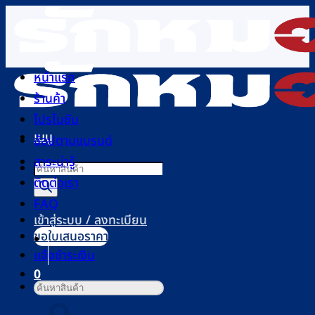
ข้าม
ไป
ยัง
เนื้อหา
หน้าแรก
ร้านค้า
โปรโมชัน
เมนู
ช้อปตามแบรนด์
สาระน่ารู้
Products
ติดต่อเรา
search
FAQ
เข้าสู่ระบบ / ลงทะเบียน
ขอใบเสนอราคา
แจ้งชำระเงิน
0
ค้นหา:
ตะกร้าสินค้า