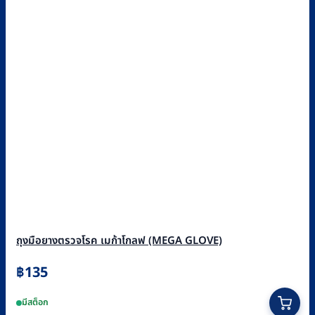
ถุงมือยางตรวจโรค เมก้าโกลฟ (MEGA GLOVE)
฿
135
This
มีสต็อก
product