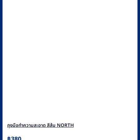
ถุงมือทำความสะอาด สีส้ม NORTH
฿
380