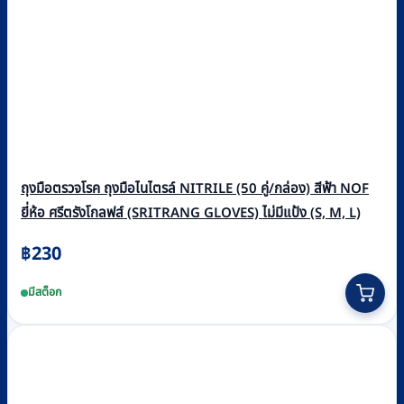
ถุงมือตรวจโรค ถุงมือไนไตรล์ NITRILE (50 คู่/กล่อง) สีฟ้า NOF
ยี่ห้อ ศรีตรังโกลฟส์ (SRITRANG GLOVES) ไม่มีแป้ง (S, M, L)
฿
230
This
มีสต็อก
product
has
multiple
variants.
The