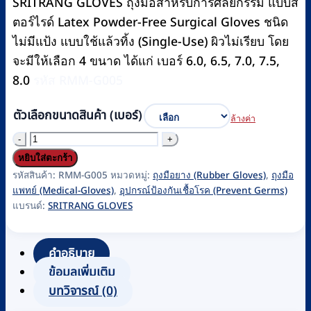
SRITRANG GLOVES ถุงมือสำหรับการศัลยกรรม แบบส
฿1,120.
฿1,100.
ตอร์ไรด์ Latex Powder-Free Surgical Gloves ชนิด
ไม่มีแป้ง แบบใช้แล้วทิ้ง (Single-Use) ผิวไม่เรียบ โดย
จะมีให้เลือก 4 ขนาด ได้แก่ เบอร์ 6.0, 6.5, 7.0, 7.5,
8.0
รหัส RMM-G005
ตัวเลือกขนาดสินค้า (เบอร์)
ล้างค่า
จำนวน
ถุงมือ
หยิบใส่ตะกร้า
ผ่าตัด
รหัสสินค้า:
RMM-G005
หมวดหมู่:
ถุงมือยาง (Rubber Gloves)
,
ถุงมือ
แพทย์ (Medical-Gloves)
,
อุปกรณ์ป้องกันเชื้อโรค (Prevent Germs)
SURGICAL
แบรนด์:
SRITRANG GLOVES
ส
เต
คำอธิบาย
อร์
ข้อมูลเพิ่มเติม
ไรด์
บทวิจารณ์ (0)
ไม่มี