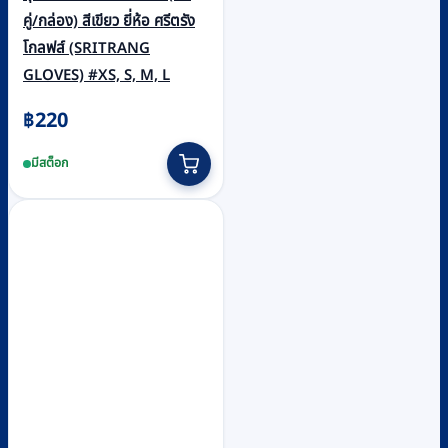
คู่/กล่อง) สีเขียว ยี่ห้อ ศรีตรัง
โกลฟส์ (SRITRANG
GLOVES) #XS, S, M, L
฿
220
This
มีสต็อก
product
has
multiple
variants.
The
options
may
be
chosen
on
the