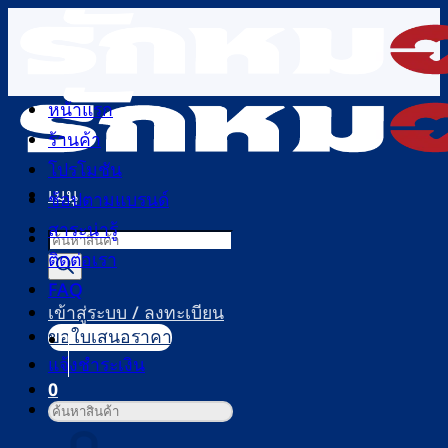
ข้าม
ไป
ยัง
เนื้อหา
หน้าแรก
ร้านค้า
โปรโมชัน
เมนู
ช้อปตามแบรนด์
สาระน่ารู้
Products
ติดต่อเรา
search
FAQ
เข้าสู่ระบบ / ลงทะเบียน
ขอใบเสนอราคา
แจ้งชำระเงิน
0
ค้นหา:
ตะกร้าสินค้า