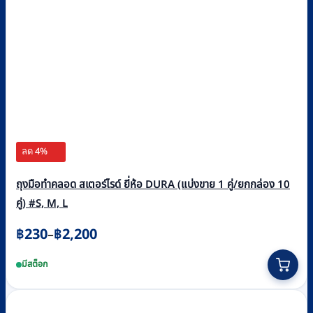
ลด 4%
ถุงมือทำคลอด สเตอร์ไรด์ ยี่ห้อ DURA (แบ่งขาย 1 คู่/ยกกล่อง 10
คู่) #S, M, L
Price
฿
230
฿
2,200
–
range:
This
มีสต็อก
฿230
product
through
has
฿2,200
multiple