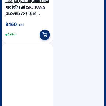
แป้ง (40 คู่/กล่อง) สีเขียว ยี่ห้อ
ศรีตรังโกลฟส์ (SRITRANG
GLOVES) #XS, S, M, L
Original
Current
฿
460
฿
470
price
price
This
มีสต็อก
was:
is:
product
฿470.
฿460.
has
multiple
variants.
The
options
may
be
chosen
on
the