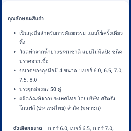
แป้ง
(50
คู่/
คุณลักษณะสินค้า
กล่อง)
ยี่ห้อ
เป็นถุงมือสำหรับการศัลยกรรม แบบใช้ครั้งเดียว
ศรี
ทิ้ง
ตรัง
วัสดุทำจากน้ำยางธรรมชาติ แบบไม่มีแป้ง ชนิด
โกลฟส์
ปราศจากเชื้อ
(SRITRANG
ขนาดของถุงมือมี 4 ขนาด : เบอร์ 6.0, 6.5, 7.0,
GLOVES)
7.5, 8.0
#6.0,
6.5,
บรรจุกล่องละ 50 คู่
7.0,
ผลิตภัณฑ์จากประเทศไทย โดยบริษัท ศรีตรัง
7.5,
โกลฟส์ (ประเทศไทย) จำกัด (มหาชน)
8.0
ชิ้น
ตัวเลือกขนาด
เบอร์ 6.0, เบอร์ 6.5, เบอร์ 7.0,