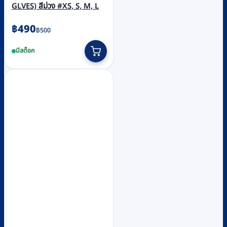
GLVES) สีม่วง #XS, S, M, L
Original
Current
฿
490
฿
500
price
price
This
มีสต็อก
was:
is:
product
฿500.
฿490.
has
multiple
variants.
The
options
may
be
chosen
on
the
product
page