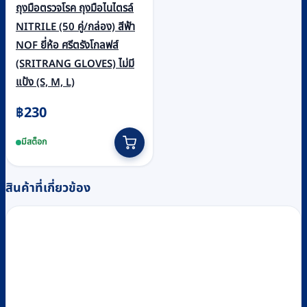
ถุงมือตรวจโรค ถุงมือไนไตรล์
NITRILE (50 คู่/กล่อง) สีฟ้า
NOF ยี่ห้อ ศรีตรังโกลฟส์
(SRITRANG GLOVES) ไม่มี
แป้ง (S, M, L)
฿
230
This
มีสต็อก
product
has
multiple
สินค้าที่เกี่ยวข้อง
variants.
The
options
may
be
chosen