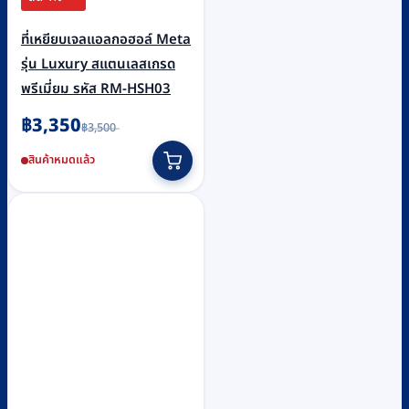
ที่เหยียบเจลแอลกอฮอล์ Meta
รุ่น Luxury สแตนเลสเกรด
พรีเมี่ยม รหัส RM-HSH03
Original
Current
฿
3,350
฿
3,500
price
price
was:
is:
สินค้าหมดแล้ว
฿3,500.
฿3,350.