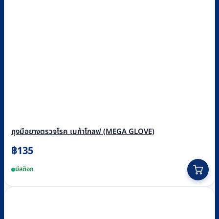
ถุงมือยางตรวจโรค เมก้าโกลฟ (MEGA GLOVE)
฿
135
This
มีสต็อก
product
has
multiple
variants.