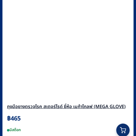
ถุงมือยางตรวจโรค สเตอร์ไรด์ ยี่ห้อ เมก้าโกลฟ (MEGA GLOVE)
฿
465
This
มีสต็อก
product