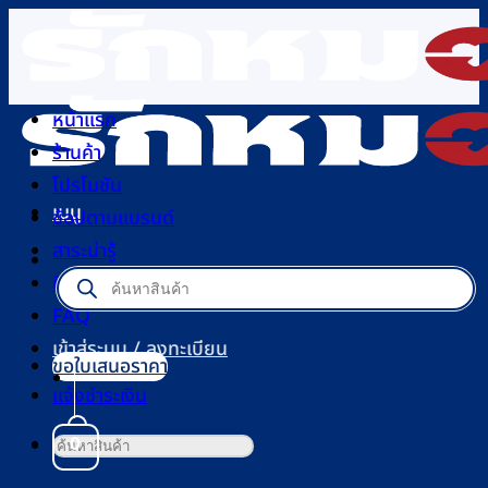
ข้าม
ไป
ยัง
เนื้อหา
หน้าแรก
ร้านค้า
โปรโมชัน
เมนู
ช้อปตามแบรนด์
สาระน่ารู้
Products
ติดต่อเรา
search
FAQ
เข้าสู่ระบบ / ลงทะเบียน
ขอใบเสนอราคา
แจ้งชำระเงิน
ค้นหา:
0