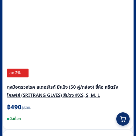
ลด 2%
ถุงมือตรวจโรค สเตอร์ไรด์ มีแป้ง (50 คู่/กล่อง) ยี่ห้อ ศรีตรัง
โกลฟส์ (SRITRANG GLVES) สีม่วง #XS, S, M, L
Original
Current
฿
490
฿
500
price
price
This
was:
is:
มีสต็อก
฿500.
฿490.
product
has