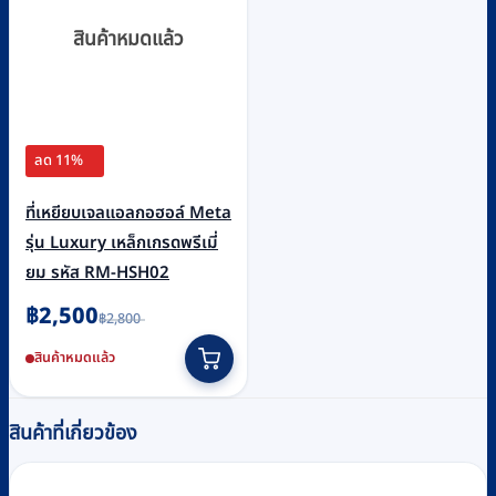
สินค้าหมดแล้ว
ลด 11%
ที่เหยียบเจลแอลกอฮอล์ Meta
รุ่น Luxury เหล็กเกรดพรีเมี่
ยม รหัส RM-HSH02
Original
Current
฿
2,500
฿
2,800
price
price
was:
is:
สินค้าหมดแล้ว
฿2,800.
฿2,500.
สินค้าที่เกี่ยวข้อง