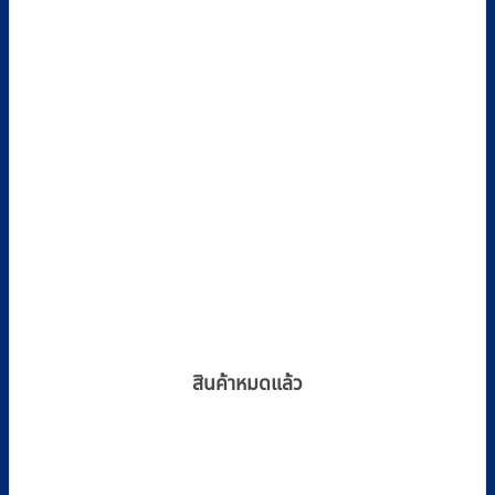
options
may
be
chosen
on
the
product
page
สินค้าหมดแล้ว