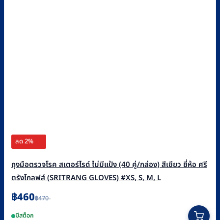
ลด 2%
ถุงมือตรวจโรค สเตอร์ไรด์ ไม่มีแป้ง (40 คู่/กล่อง) สีเขียว ยี่ห้อ ศรี
ตรังโกลฟส์ (SRITRANG GLOVES) #XS, S, M, L
Original
Current
฿
460
฿
470
price
price
This
was:
is:
มีสต็อก