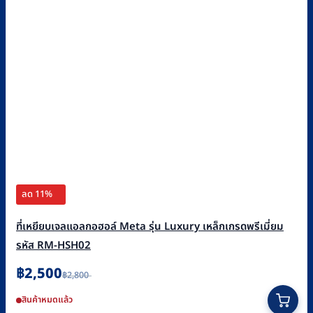
ลด 11%
ที่เหยียบเจลแอลกอฮอล์ Meta รุ่น Luxury เหล็กเกรดพรีเมี่ยม
รหัส RM-HSH02
Original
Current
฿
2,500
฿
2,800
price
price
was:
is:
สินค้าหมดแล้ว
฿2,800.
฿2,500.