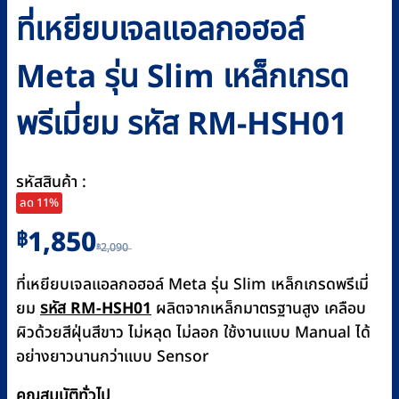
ที่เหยียบเจลแอลกอฮอล์
Meta รุ่น Slim เหล็กเกรด
พรีเมี่ยม รหัส RM-HSH01
รหัสสินค้า :
ลด 11%
Original
Current
1,850
฿
2,090
฿
price
price
was:
is:
ที่เหยียบเจลแอลกอฮอล์ Meta รุ่น Slim เหล็กเกรดพรีเมี่
฿2,090.
฿1,850.
ยม
รหัส RM-HSH01
ผลิตจากเหล็กมาตรฐานสูง เคลือบ
ผิวด้วยสีฝุ่นสีขาว ไม่หลุด ไม่ลอก ใช้งานแบบ Manual ได้
อย่างยาวนานกว่าแบบ Sensor
คุณสมบัติทั่วไป