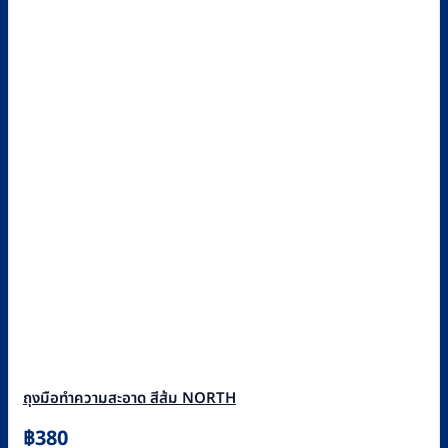
ถุงมือทำความสะอาด สีส้ม NORTH
฿
380