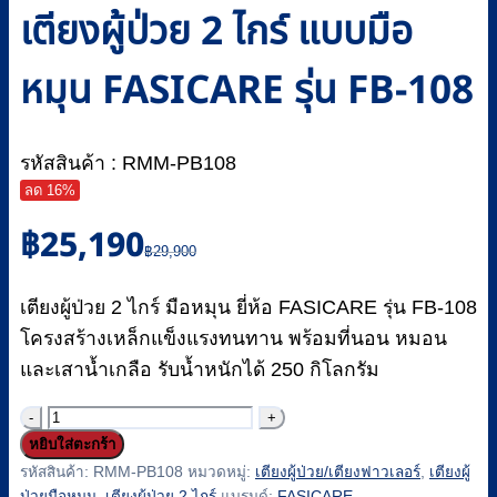
เตียงผู้ป่วย 2 ไกร์ แบบมือ
หมุน FASICARE รุ่น FB-108
รหัสสินค้า : RMM-PB108
ลด 16%
Original
Current
฿
25,190
price
price
฿
29,900
was:
is:
฿29,900.
฿25,190.
เตียงผู้ป่วย 2 ไกร์ มือหมุน ยี่ห้อ FASICARE รุ่น FB-108
โครงสร้างเหล็กแข็งแรงทนทาน พร้อมที่นอน หมอน
และเสาน้ำเกลือ รับน้ำหนักได้ 250 กิโลกรัม
จำนวน
หยิบใส่ตะกร้า
เตียง
รหัสสินค้า:
RMM-PB108
หมวดหมู่:
เตียงผู้ป่วย/เตียงฟาวเลอร์
,
เตียงผู้
ผู้
ป่วยมือหมุน
,
เตียงผู้ป่วย 2 ไกร์
แบรนด์:
FASICARE