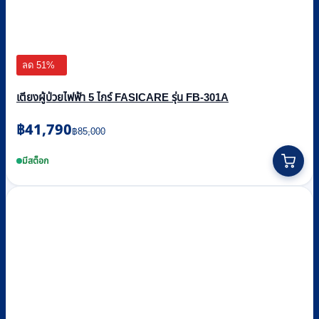
ลด 51%
เตียงผู้ป่วยไฟฟ้า 5 ไกร์ FASICARE รุ่น FB-301A
Original
Current
฿
41,790
฿
85,000
price
price
was:
is:
มีสต็อก
฿85,000.
฿41,790.