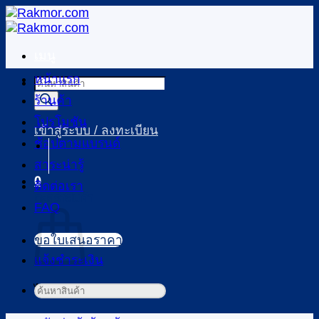
ข้าม
ไป
ยัง
เมนู
เนื้อหา
หน้าแรก
Products
search
ร้านค้า
โปรโมชัน
เข้าสู่ระบบ / ลงทะเบียน
ช้อปตามแบรนด์
สาระน่ารู้
0
ติดต่อเรา
ตะกร้าสินค้า
FAQ
ขอใบเสนอราคา
แจ้งชำระเงิน
ไม่มีสินค้าในตะกร้า
ค้นหา: