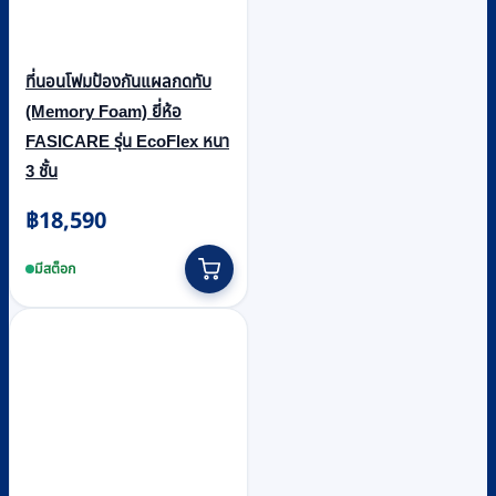
ที่นอนโฟมป้องกันแผลกดทับ
(Memory Foam) ยี่ห้อ
FASICARE รุ่น EcoFlex หนา
3 ชั้น
฿
18,590
มีสต็อก