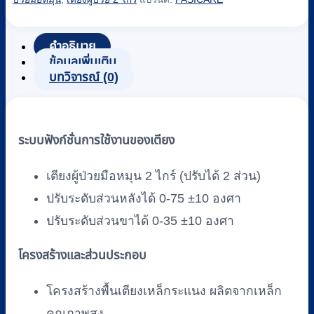
ป่วย
2
ไกร์
คำอธิบาย
ข้อมูลเพิ่มเติม
แบบ
บทวิจารณ์ (0)
มือ
หมุน
FASICARE
รุ่น
ระบบฟังก์ชั่นการใช้งานของเตียง
FB-
108
เตียงผู้ป่วยมือหมุน 2 ไกร์ (ปรับได้ 2 ส่วน)
ชิ้น
ปรับระดับส่วนหลังได้ 0-75 ±10 องศา
ปรับระดับส่วนขาได้ 0-35 ±10 องศา
โครงสร้างและส่วนประกอบ
โครงสร้างพื้นเตียงเหล็กระแนง ผลิตจากเหล็ก
คุณภาพสูง