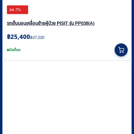
ลด 7%
รถเข็นนอนเคลื่อนย้ายผู้ป่วย PISIT รุ่น PP038(A)
Original
Current
฿
25,400
฿
27,220
price
price
was:
is:
มีสต็อก
฿27,220.
฿25,400.