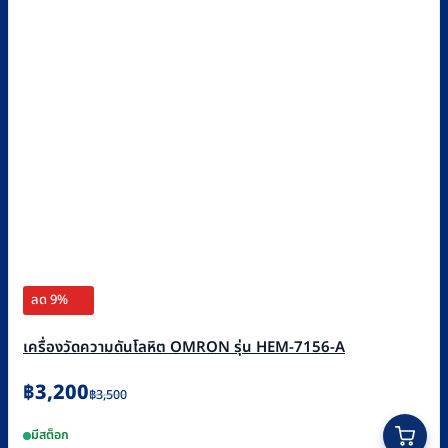
ลด 9%
เครื่องวัดความดันโลหิต OMRON รุ่น HEM-7156-A
Original
Current
฿
3,200
฿
3,500
price
price
มีสต็อก
was:
is: