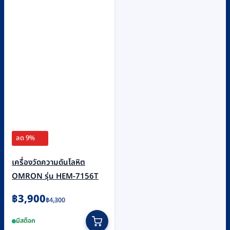
ลด 9%
เครื่องวัดความดันโลหิต
OMRON รุ่น HEM-7156T
Original
Current
฿
3,900
฿
4,300
price
price
มีสต็อก
was:
is: