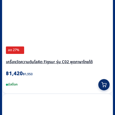
ลด 27%
เครื่องวัดความดันโลหิต Figsur รุ่น C02 พูดภาษาไทยได้
Original
Current
฿
1,420
฿
1,950
price
price
มีสต็อก
was:
is:
฿1,950.
฿1,420.