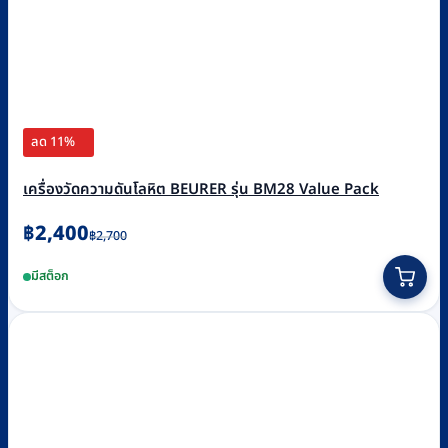
ลด 11%
เครื่องวัดความดันโลหิต BEURER รุ่น BM28 Value Pack
Original
Current
฿
2,400
฿
2,700
price
price
มีสต็อก
was:
is:
฿2,700.
฿2,400.