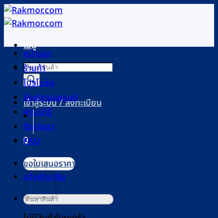
ข้าม
ไป
ยัง
เมนู
เนื้อหา
หน้าแรก
Products
ร้านค้า
search
โปรโมชัน
ช้อปตามแบรนด์
เข้าสู่ระบบ / ลงทะเบียน
สาระน่ารู้
ติดต่อเรา
0
FAQ
ตะกร้าสินค้า
ขอใบเสนอราคา
แจ้งชำระเงิน
ค้นหา:
ไม่มีสินค้าในตะกร้า