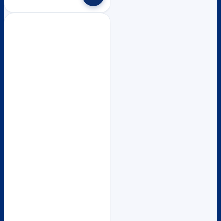
product
through
has
฿47,400
multiple
variants.
The
options
may
be
chosen
on
the
product
page