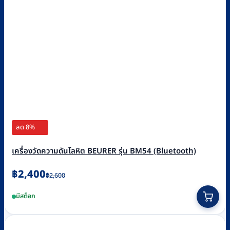
ลด 8%
เครื่องวัดความดันโลหิต BEURER รุ่น BM54 (Bluetooth)
Original
Current
฿
2,400
฿
2,600
price
price
มีสต็อก
was:
is:
฿2,600.
฿2,400.