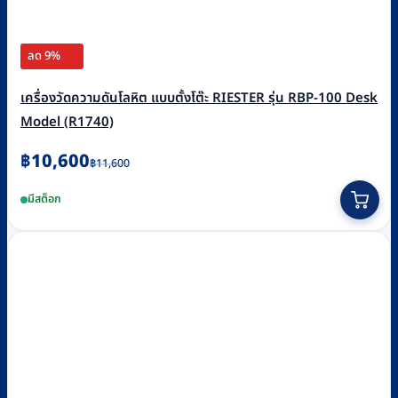
ลด 9%
เครื่องวัดความดันโลหิต แบบตั้งโต๊ะ RIESTER รุ่น RBP-100 Desk
Model (R1740)
Original
Current
฿
10,600
฿
11,600
price
price
มีสต็อก
was:
is:
฿11,600.
฿10,600.