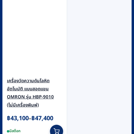
เครื่องวัดความดันโลหิต
อัตโนมัติ แบบสอดแขน
OMRON รุ่น HBP-9010
(ไม่มีเครื่องพิมพ์)
Price
฿
43,100
฿
47,400
–
range:
This
มีสต็อก
฿43,100