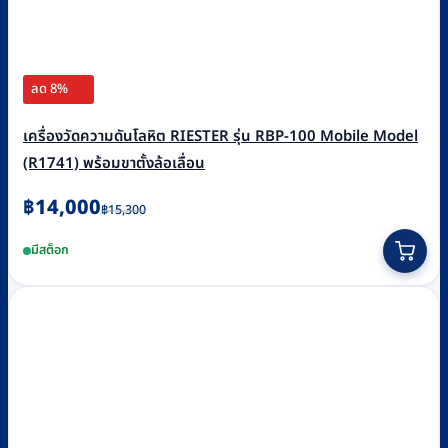
ลด 8%
เครื่องวัดความดันโลหิต RIESTER รุ่น RBP-100 Mobile Model
(R1741) พร้อมขาตั้งล้อเลื่อน
Original
Current
฿
14,000
฿
15,300
price
price
มีสต็อก
was:
is:
฿15,300.
฿14,000.