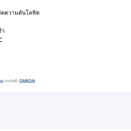
ัดความดันโลหิต
จำ
C
อล
แบรนด์:
OMRON