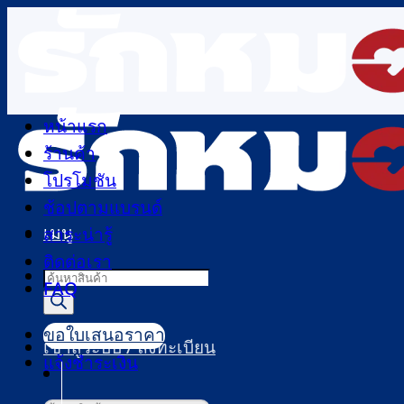
ข้าม
ไป
ยัง
เนื้อหา
หน้าแรก
ร้านค้า
โปรโมชัน
ช้อปตามแบรนด์
เมนู
สาระน่ารู้
ติดต่อเรา
Products
FAQ
search
ขอใบเสนอราคา
เข้าสู่ระบบ / ลงทะเบียน
แจ้งชำระเงิน