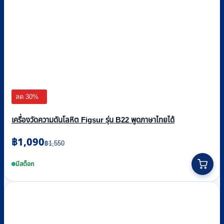
ลด 30%
เครื่องวัดความดันโลหิต Figsur รุ่น B22 พูดภาษาไทยได้
Original
Current
฿
1,090
฿
1,550
price
price
was:
is:
มีสต็อก
฿1,550.
฿1,090.