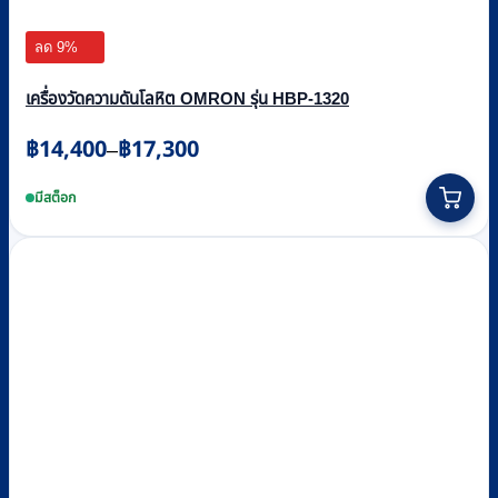
ลด 9%
เครื่องวัดความดันโลหิต OMRON รุ่น HBP-1320
Price
฿
14,400
฿
17,300
–
range:
This
฿14,400
product
มีสต็อก
through
has
multiple
฿17,300
variants.
The
options
may
be
chosen
on
the
product
page