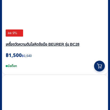
ลด 9%
เครื่องวัดความดันโลหิตข้อมือ BEURER รุ่น BC28
Original
Current
฿
1,500
฿
1,640
price
price
was:
is:
มีสต็อก
฿1,640.
฿1,500.