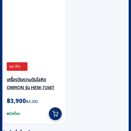
ลด 9%
เครื่องวัดความดันโลหิต
OMRON รุ่น HEM-7156T
Original
Current
฿
3,900
฿
4,300
price
price
was:
is:
มีสต็อก
฿4,300.
฿3,900.