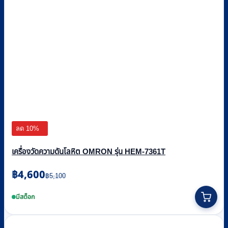
ลด 10%
เครื่องวัดความดันโลหิต OMRON รุ่น HEM-7361T
Original
Current
฿
4,600
฿
5,100
price
price
was:
is:
มีสต็อก
฿5,100.
฿4,600.