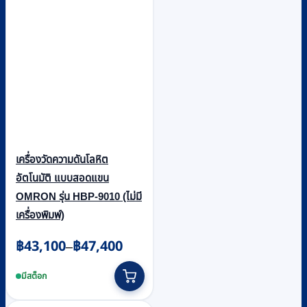
เครื่องวัดความดันโลหิต
อัตโนมัติ แบบสอดแขน
OMRON รุ่น HBP-9010 (ไม่มี
เครื่องพิมพ์)
Price
฿
43,100
฿
47,400
–
range:
This
฿43,100
product
มีสต็อก
through
has
multiple