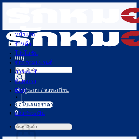
ข้าม
ไป
ยัง
เนื้อหา
หน้าแรก
ร้านค้า
โปรโมชัน
เมนู
ช้อปตามแบรนด์
Products
สาระน่ารู้
search
ติดต่อเรา
FAQ
เข้าสู่ระบบ / ลงทะเบียน
ขอใบเสนอราคา
0
แจ้งชำระเงิน
ตะกร้าสินค้า
ค้นหา: