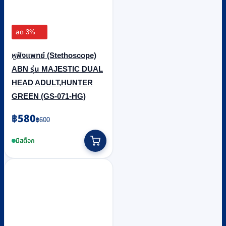
ลด 3%
หูฟังแพทย์ (Stethoscope)
ABN รุ่น MAJESTIC DUAL
HEAD ADULT,HUNTER
GREEN (GS-071-HG)
Original
Current
฿
580
฿
600
price
price
was:
is:
มีสต็อก
฿600.
฿580.