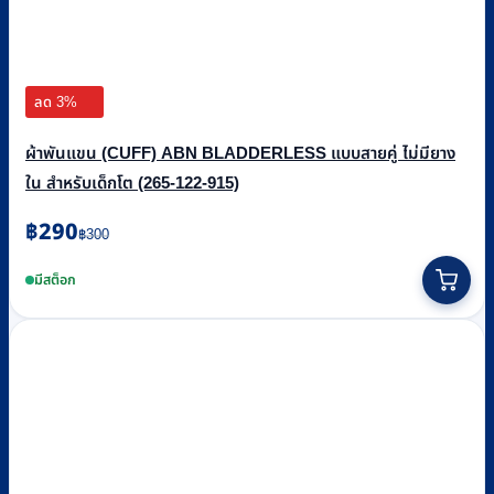
ลด 3%
ผ้าพันแขน (CUFF) ABN BLADDERLESS แบบสายคู่ ไม่มียาง
ใน สำหรับเด็กโต (265-122-915)
Original
Current
฿
290
฿
300
price
price
was:
is:
มีสต็อก
฿300.
฿290.