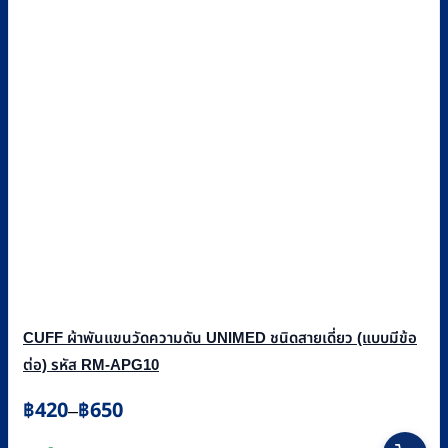
CUFF ผ้าพันแขนวัดความดัน UNIMED ชนิดสายเดี่ยว (แบบมีข้อ
ต่อ) รหัส RM-APG10
Price
฿
420
฿
650
–
range:
This