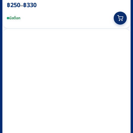
Price
฿
250
฿
330
–
range:
This
฿250
product
มีสต็อก
through
has
฿330
multiple
variants.
The
options
may
be
chosen
on
the
product
page