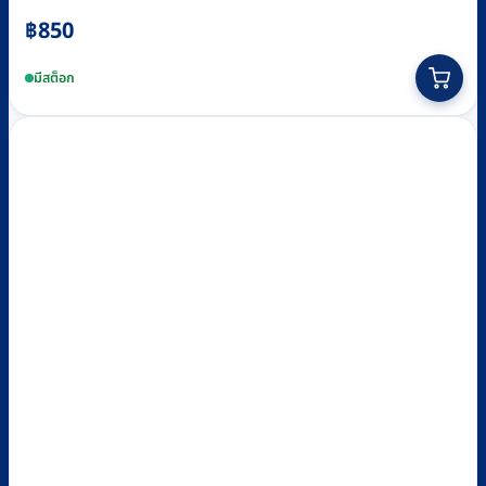
฿
850
มีสต็อก