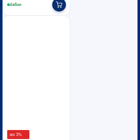
was:
is:
มีสต็อก
฿600.
฿580.
ลด 3%