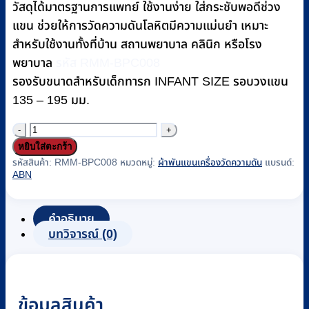
วัสดุได้มาตรฐานการแพทย์ ใช้งานง่าย ใส่กระชับพอดีช่วง
แขน ช่วยให้การวัดความดันโลหิตมีความแม่นยำ เหมาะ
สำหรับใช้งานทั้งที่บ้าน สถานพยาบาล คลินิก หรือโรง
พยาบาล
รหัส RMM-BPC008
รองรับขนาดสำหรับเด็กทารก INFANT SIZE รอบวงแขน
135 – 195 มม.
จำนวน
หยิบใส่ตะกร้า
ผ้า
รหัสสินค้า:
RMM-BPC008
หมวดหมู่:
ผ้าพันแขนเครื่องวัดความดัน
แบรนด์:
พัน
ABN
แขน
(CUFF)
ABN
คำอธิบาย
BLADDERLESS
บทวิจารณ์ (0)
แบบ
สาย
คู่
ข้อมูลสินค้า
ไม่มี