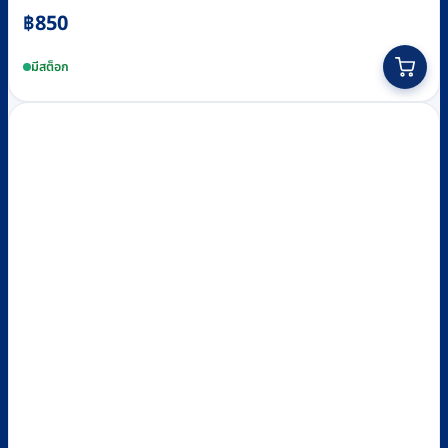
฿
850
มีสต็อก