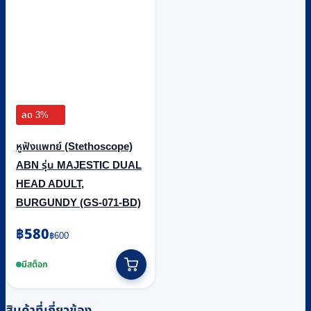
ลด 3%
หูฟังแพทย์ (Stethoscope)
ABN รุ่น MAJESTIC DUAL
HEAD ADULT,
BURGUNDY (GS-071-BD)
Original
Current
฿
580
฿
600
price
price
was:
is:
มีสต็อก
฿600.
฿580.
สินค้าที่เกี่ยวข้อง