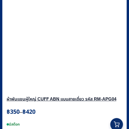
ผ้าพันแขนผู้ใหญ่ CUFF ABN แบบสายเดี่ยว รหัส RM-APG04
Price
฿
350
฿
420
–
range:
This
฿350
product
มีสต็อก