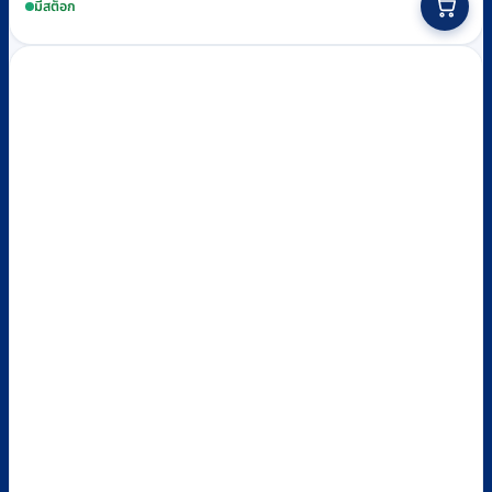
฿420
product
มีสต็อก
through
has
฿650
multiple
variants.
The
options
may
be
chosen
on
the
product
page