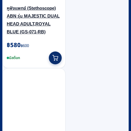
หูฟังแพทย์ (Stethoscope)
ABN รุ่น MAJESTIC DUAL
HEAD ADULT,ROYAL
BLUE (GS-071-RB)
Original
Current
฿
580
฿
600
price
price
was:
is:
มีสต็อก
฿600.
฿580.