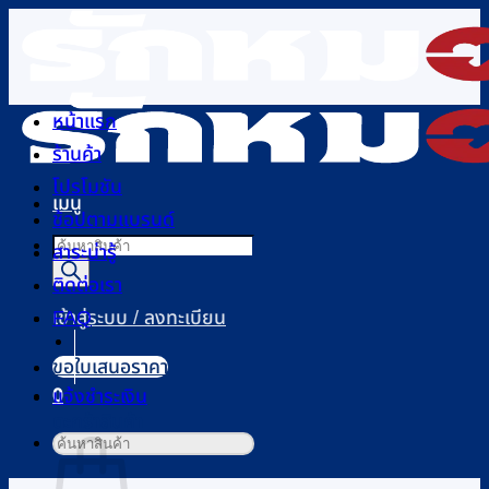
ข้าม
ไป
ยัง
เนื้อหา
หน้าแรก
ร้านค้า
โปรโมชัน
เมนู
ช้อปตามแบรนด์
Products
สาระน่ารู้
search
ติดต่อเรา
FAQ
เข้าสู่ระบบ / ลงทะเบียน
ขอใบเสนอราคา
0
แจ้งชำระเงิน
ตะกร้าสินค้า
ค้นหา: