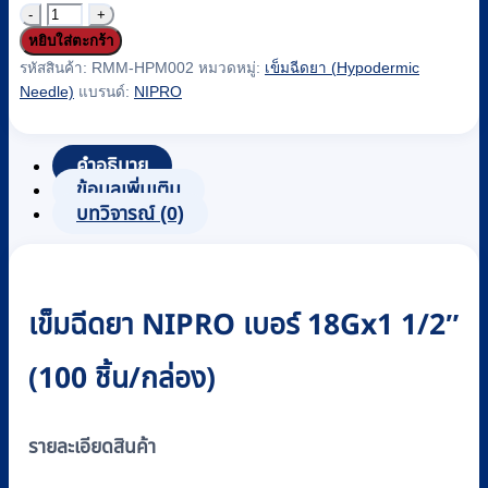
จำนวน
หยิบใส่ตะกร้า
เข็ม
รหัสสินค้า:
RMM-HPM002
หมวดหมู่:
เข็มฉีดยา (Hypodermic
ฉีดยา
Needle)
แบรนด์:
NIPRO
(Hypodermic
Needle)
ยี่ห้อ
คำอธิบาย
NIPRO
ข้อมูลเพิ่มเติม
เบอร์
บทวิจารณ์ (0)
18Gx1
1/2"
(100
ชิ้น/
เข็มฉีดยา NIPRO เบอร์ 18Gx1 1/2″
กล่อง)
ชิ้น
(100 ชิ้น/กล่อง)
รายละเอียดสินค้า