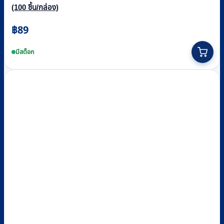
(100 ชิ้น/กล่อง)
฿
89
มีสต็อก