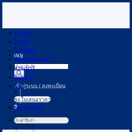
ข้าม
ไป
ยัง
เนื้อหา
หน้าแรก
ร้านค้า
โปรโมชัน
เมนู
ช้อปตามแบรนด์
Products
สาระน่ารู้
search
ติดต่อเรา
FAQ
เข้าสู่ระบบ / ลงทะเบียน
ขอใบเสนอราคา
0
แจ้งชำระเงิน
ตะกร้าสินค้า
ค้นหา: