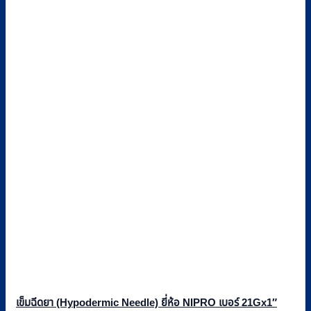
เข็มฉีดยา (Hypodermic Needle) ยี่ห้อ NIPRO เบอร์ 21Gx1″