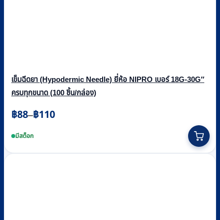
เข็มฉีดยา (Hypodermic Needle) ยี่ห้อ NIPRO เบอร์ 18G-30G″
ครบทุกขนาด (100 ชิ้น/กล่อง)
Price
฿
88
฿
110
–
range:
This
฿88
product
มีสต็อก
through
has
multiple
฿110
variants.
The
options
may
be
chosen