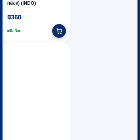
กล่อง) (INDO)
฿
360
มีสต็อก