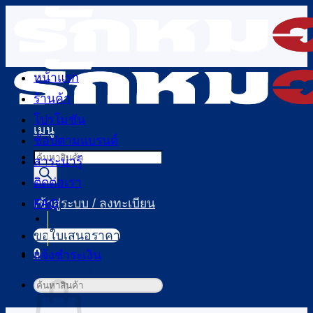
ข้าม
ไป
ยัง
เนื้อหา
หน้าแรก
ร้านค้า
โปรโมชัน
เมนู
ช้อปตามแบรนด์
Products
สาระน่ารู้
search
ติดต่อเรา
FAQ
เข้าสู่ระบบ / ลงทะเบียน
ขอใบเสนอราคา
0
แจ้งชำระเงิน
ตะกร้าสินค้า
ค้นหา: