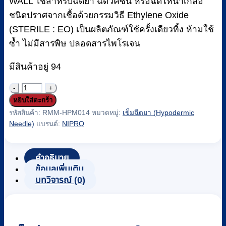
WALL ใช้สำหรับฉีดยา ฉีดวัคซีน หรือฉีดให้น้ำเกลือ
ชนิดปราศจากเชื้อด้วยกรรมวิธี Ethylene Oxide
(STERILE : EO) เป็นผลิตภัณฑ์ใช้ครั้งเดียวทิ้ง ห้ามใช้
ซ้ำ ไม่มีสารพิษ ปลอดสารไพโรเจน
มีสินค้าอยู่ 94
จำนวน
หยิบใส่ตะกร้า
เข็ม
รหัสสินค้า:
RMM-HPM014
หมวดหมู่:
เข็มฉีดยา (Hypodermic
ฉีดยา
Needle)
แบรนด์:
NIPRO
(Hypodermic
Needle)
ยี่ห้อ
คำอธิบาย
NIPRO
ข้อมูลเพิ่มเติม
เบอร์
บทวิจารณ์ (0)
24Gx1
1/4"
(100
ชิ้น/