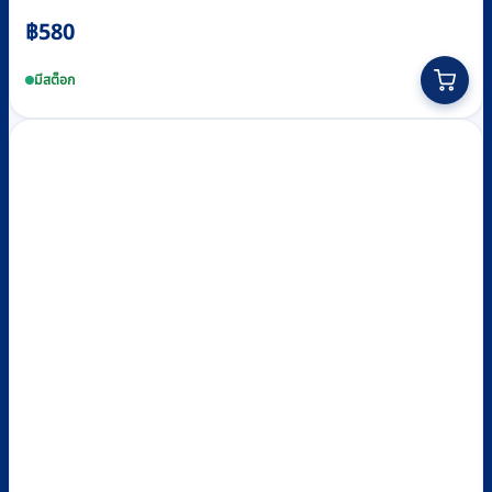
฿
580
มีสต็อก