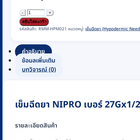
จำนวน
เข็ม
หยิบใส่ตะกร้า
ฉีดยา
รหัสสินค้า:
RMM-HPM021
หมวดหมู่:
เข็มฉีดยา (Hypodermic Need
(Hypodermic
Needle)
คำอธิบาย
ยี่ห้อ
ข้อมูลเพิ่มเติม
NIPRO
บทวิจารณ์ (0)
เบอร์
27Gx1/2"
(100
เข็มฉีดยา NIPRO เบอร์ 27Gx1/2″
ชิ้น/
กล่อง)
ชิ้น
รายละเอียดสินค้า