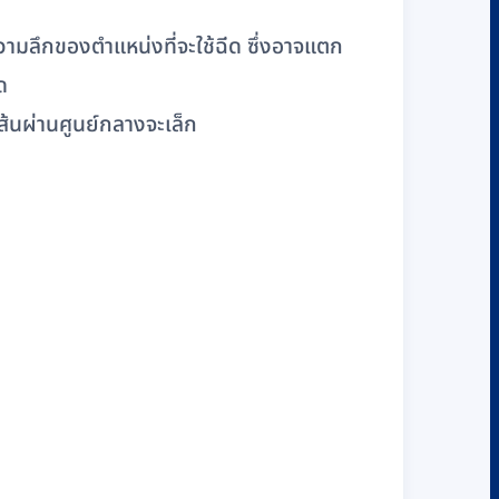
วามลึกของตำแหน่งที่จะใช้ฉีด ซึ่งอาจแตก
ด
้นผ่านศูนย์กลางจะเล็ก