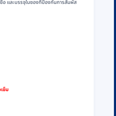
ื้อ และบรรจุในซองที่ป้องกันการสัมผัส
เข็ม