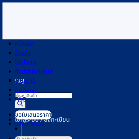
ข้าม
ไป
ยัง
เนื้อหา
หน้าแรก
ร้านค้า
โปรโมชัน
ช้อปตามแบรนด์
เมนู
สาระน่ารู้
ติดต่อเรา
Products
FAQ
search
ขอใบเสนอราคา
เข้าสู่ระบบ / ลงทะเบียน
แจ้งชำระเงิน
ค้นหา: