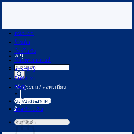
ข้าม
ไป
ยัง
เนื้อหา
หน้าแรก
ร้านค้า
โปรโมชัน
เมนู
ช้อปตามแบรนด์
Products
สาระน่ารู้
search
ติดต่อเรา
FAQ
เข้าสู่ระบบ / ลงทะเบียน
ขอใบเสนอราคา
0
แจ้งชำระเงิน
ตะกร้าสินค้า
ค้นหา: