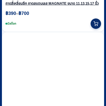
ถาดสี่เหลี่ยมลึก ถาดสแตนเลส MAGNATE ขนาด 11,13,15,17 นิ้ว
Price
฿
390
฿
700
–
range:
This
฿390
product
มีสต็อก
through
has
multiple
฿700
variants.
The
options
may
be
chosen
on
the
product
page