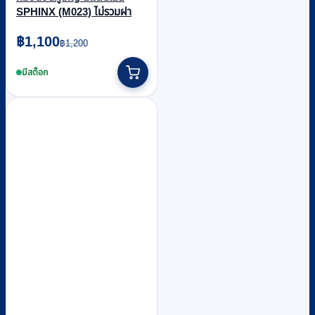
SPHINX (M023) ไม่รวมฝา
Original
Current
฿
1,100
฿
1,200
price
price
was:
is:
มีสต็อก
฿1,200.
฿1,100.