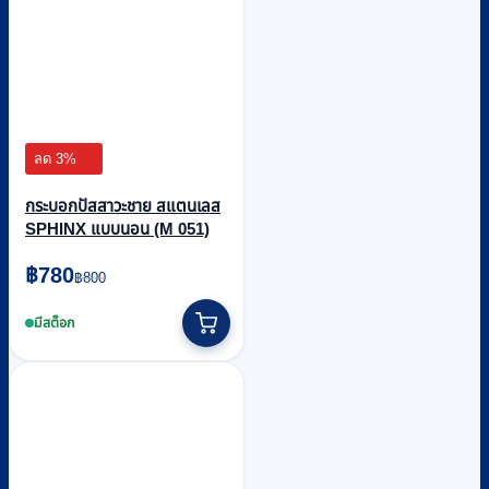
ลด 3%
กระบอกปัสสาวะชาย สแตนเลส
SPHINX แบบนอน (M 051)
Original
Current
฿
780
฿
800
price
price
was:
is:
มีสต็อก
฿800.
฿780.