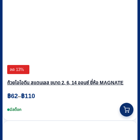
ลด 13%
ถ้วยไอโอดีน สแตนเลส ขนาด 2, 6, 14 ออนซ์ ยี่ห้อ MAGNATE
Price
฿
62
฿
110
–
range:
This
฿62
product
มีสต็อก
through
has
multiple
฿110
variants.
The