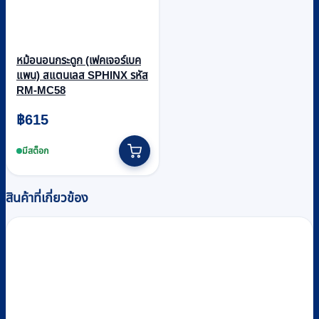
หม้อนอนกระดูก (เฟคเจอร์เบค
แพน) สแตนเลส SPHINX รหัส
RM-MC58
฿
615
มีสต็อก
สินค้าที่เกี่ยวข้อง