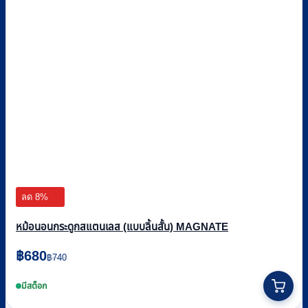
ลด 8%
หม้อนอนกระดูกสแตนเลส (แบบลิ้นสั้น) MAGNATE
Original
Current
฿
680
฿
740
price
price
was:
is:
มีสต็อก
฿740.
฿680.