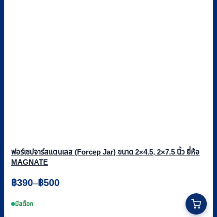
ฟอร์เซปจาร์สแตนเลส (Forcep Jar) ขนาด 2×4.5, 2×7.5 นิ้ว ยี่ห้อ
MAGNATE
Price
฿
390
฿
500
–
range:
This
฿390
product
มีสต็อก
through
has