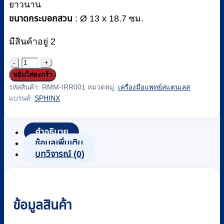
ยาวนาน
ขนาดกระบอกสวน
: Ø 13 x 18.7 ซม.
มีสินค้าอยู่ 2
จำนวน
หยิบใส่ตะกร้า
กระบอก
รหัสสินค้า:
RMM-IRR001
หมวดหมู่:
เครื่องมือแพทย์สแตนเลส
สวน
แบรนด์:
SPHINX
(Irrigator)
ส
แตน
คำอธิบาย
ข้อมูลเพิ่มเติม
เลส
บทวิจารณ์ (0)
ยี่ห้อ
SPHINX
(M
024)
ข้อมูลสินค้า
ชิ้น