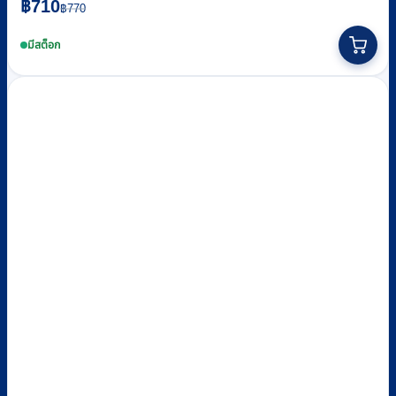
Original
Current
฿
710
฿
770
price
price
was:
is:
มีสต็อก
฿770.
฿710.