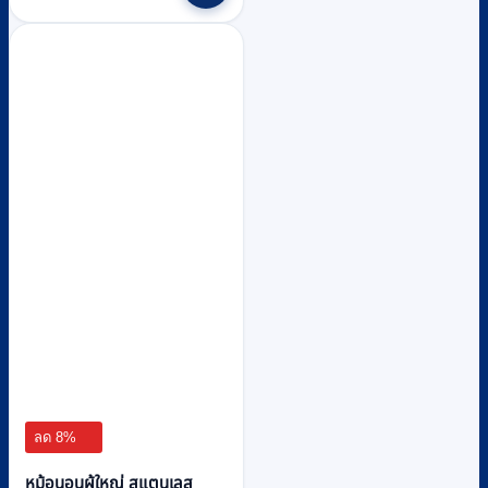
฿740.
฿680.
ลด 8%
หม้อนอนผู้ใหญ่ สแตนเลส