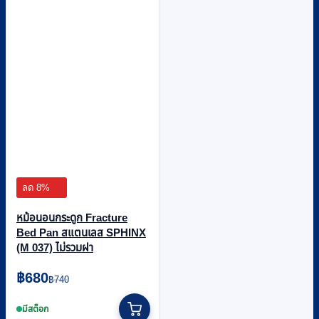
ลด 8%
หม้อนอนกระดูก Fracture
Bed Pan สแตนเลส SPHINX
(M 037) ไม่รวมฝา
Original
Current
฿
680
฿
740
price
price
was:
is:
มีสต็อก