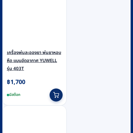
เครื่องพ่นละอองยา พ่นยาหอบ
หืด แบบอัดอากาศ YUWELL
รุ่น 403T
฿
1,700
มีสต็อก