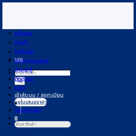
ข้าม
ไป
ยัง
เนื้อหา
หน้าแรก
ร้านค้า
โปรโมชัน
เมนู
ช้อปตามแบรนด์
สาระน่ารู้
Products
ติดต่อเรา
search
FAQ
เข้าสู่ระบบ / ลงทะเบียน
ขอใบเสนอราคา
แจ้งชำระเงิน
0
ค้นหา:
ตะกร้าสินค้า