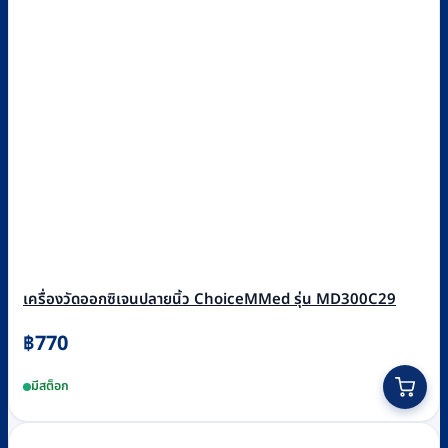
เครื่องวัดออกซิเจนปลายนิ้ว ChoiceMMed รุ่น MD300C29
฿
770
มีสต็อก