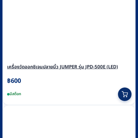
เครื่องวัดออกซิเจนปลายนิ้ว JUMPER รุ่น JPD-500E (LED)
฿
600
มีสต็อก