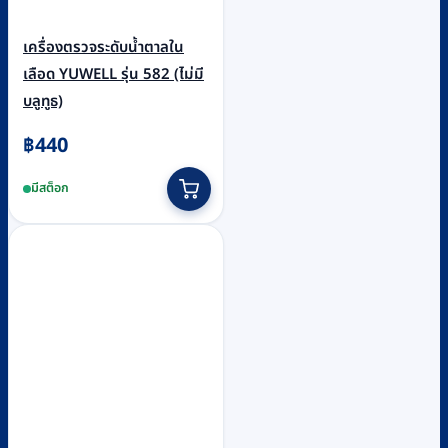
เครื่องตรวจระดับน้ำตาลใน
เลือด YUWELL รุ่น 582 (ไม่มี
บลูทูธ)
฿
440
มีสต็อก