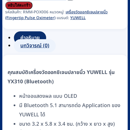
เครื่อง
หยิบใส่ตะกร้า
วัด
รหัสสินค้า:
RMM-POX006
หมวดหมู่:
เครื่องวัดออกซิเจนปลายนิ้ว
(Fingertip Pulse Oximeter)
แบรนด์:
YUWELL
ออกซิเจน
ปลาย
นิ้ว
คำอธิบาย
YUWELL
บทวิจารณ์ (0)
รุ่น
YX310
(Bluetooth)
คุณสมบัติเครื่องวัดออกซิเจนปลายนิ้ว YUWELL รุ่น
ชิ้น
YX310 (Bluetooth)
หน้าจอแสดงผล แบบ OLED
มี Bluetooth 5.1 สามารถต่อ Application ของ
YUWELL ได้
ขนาด 3.2 x 5.8 x 3.4 ซม. (กว้าง x ยาว x สูง)