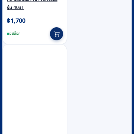
รุ่น 403T
฿
1,700
มีสต็อก