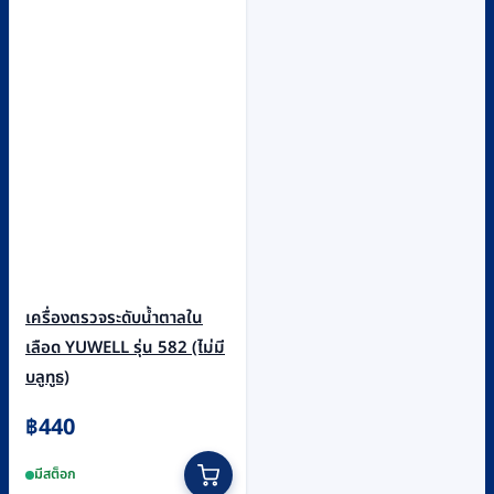
เครื่องตรวจระดับน้ำตาลใน
เลือด YUWELL รุ่น 582 (ไม่มี
บลูทูธ)
฿
440
มีสต็อก