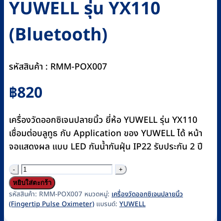
YUWELL รุ่น YX110
(Bluetooth)
รหัสสินค้า : RMM-POX007
฿
820
เครื่องวัดออกซิเจนปลายนิ้ว ยี่ห้อ YUWELL รุ่น YX110
เชื่อมต่อบลูทูธ กับ Application ของ YUWELL ได้ หน้า
จอแสดงผล แบบ LED กันน้ำกันฝุ่น IP22 รับประกัน 2 ปี
จำนวน
เครื่อง
หยิบใส่ตะกร้า
วัด
รหัสสินค้า:
RMM-POX007
หมวดหมู่:
เครื่องวัดออกซิเจนปลายนิ้ว
(Fingertip Pulse Oximeter)
แบรนด์:
YUWELL
ออกซิเจน