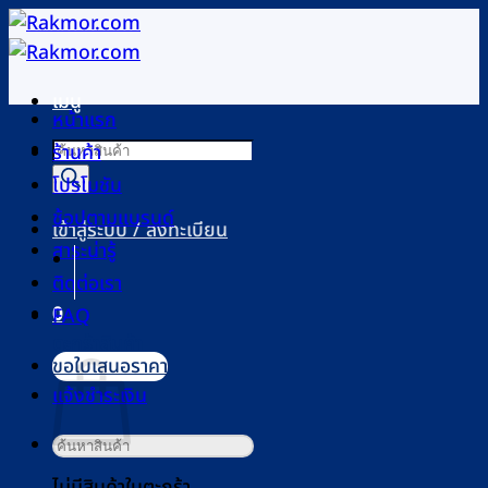
ข้าม
ไป
ยัง
เมนู
เนื้อหา
หน้าแรก
Products
ร้านค้า
search
โปรโมชัน
ช้อปตามแบรนด์
เข้าสู่ระบบ / ลงทะเบียน
สาระน่ารู้
ติดต่อเรา
0
FAQ
ตะกร้าสินค้า
ขอใบเสนอราคา
แจ้งชำระเงิน
ค้นหา:
ไม่มีสินค้าในตะกร้า