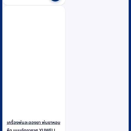
เครื่องพ่นละอองยา พ่นยาหอบ
หืด แบบอัดอากาศ YUWELL