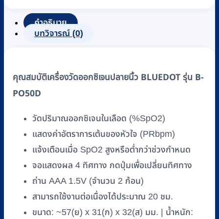
ปลาย
คำอธิบาย
นิ้ว
บทวิจารณ์ (0)
BLUEDOT
รุ่น
B-
PO50D
คุณสมบัติเครื่องวัดออกซิเจนปลายนิ้ว BLUEDOT รุ่น B-
ชิ้น
PO50D
วัดปริมาณออกซิเจนในเลือด (%SpO2)
แสดงค่าอัตราการเต้นของหัวใจ (PRbpm)
แจ้งเตือนเมื่อ SpO2 สูงหรือต่ำกว่าช่วงกำหนด
จอแสดงผล 4 ทิศทาง กดปุ่มเพื่อเปลี่ยนทิศทาง
ถ่าน AAA 1.5V (จำนวน 2 ก้อน)
สามารถใช้งานต่อเนื่องได้ประมาณ 20 ชม.
ขนาด: ~57(ย) x 31(ก) x 32(ส) มม. | น้ำหนัก: