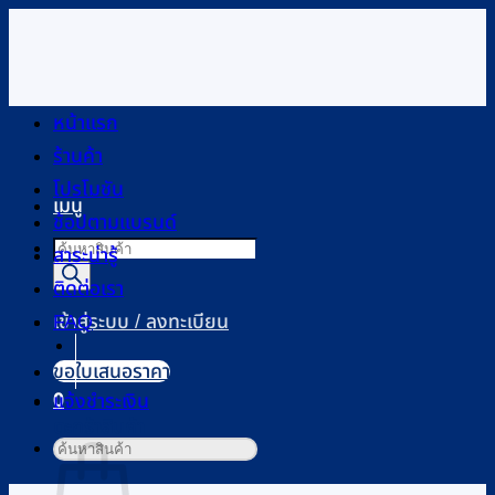
ข้าม
ไป
ยัง
เนื้อหา
หน้าแรก
ร้านค้า
โปรโมชัน
เมนู
ช้อปตามแบรนด์
Products
สาระน่ารู้
search
ติดต่อเรา
FAQ
เข้าสู่ระบบ / ลงทะเบียน
ขอใบเสนอราคา
0
แจ้งชำระเงิน
ตะกร้าสินค้า
ค้นหา: