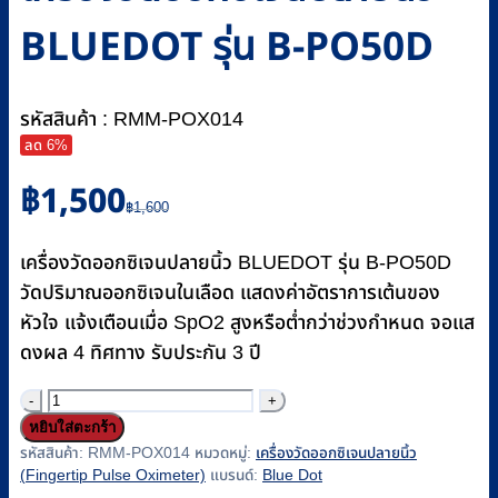
BLUEDOT รุ่น B-PO50D
รหัสสินค้า : RMM-POX014
ลด 6%
Original
Current
฿
1,500
price
price
฿
1,600
was:
is:
฿1,600.
฿1,500.
เครื่องวัดออกซิเจนปลายนิ้ว BLUEDOT รุ่น B-PO50D
วัดปริมาณออกซิเจนในเลือด แสดงค่าอัตราการเต้นของ
หัวใจ แจ้งเตือนเมื่อ SpO2 สูงหรือต่ำกว่าช่วงกำหนด จอแส
ดงผล 4 ทิศทาง รับประกัน 3 ปี
จำนวน
หยิบใส่ตะกร้า
เครื่อง
รหัสสินค้า:
RMM-POX014
หมวดหมู่:
เครื่องวัดออกซิเจนปลายนิ้ว
วัด
(Fingertip Pulse Oximeter)
แบรนด์:
Blue Dot
ออกซิเจน