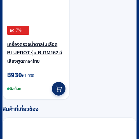
ลด 7%
เครื่องตรวจน้ำตาลในเลือด
BLUEDOT รุ่น B-GM162 มี
เสียงพูดภาษาไทย
Original
Current
฿
930
฿
1,000
price
price
was:
is:
มีสต็อก
฿1,000.
฿930.
สินค้าที่เกี่ยวข้อง