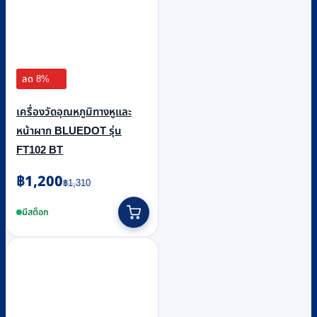
ลด 8%
เครื่องวัดอุณหภูมิทางหูและ
หน้าผาก BLUEDOT รุ่น
FT102 BT
Original
Current
฿
1,200
฿
1,310
price
price
was:
is:
มีสต็อก
฿1,310.
฿1,200.