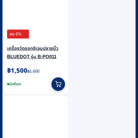
ลด 6%
เครื่องวัดออกซิเจนปลายนิ้ว
BLUEDOT รุ่น B-PO011
Original
Current
฿
1,500
฿
1,600
price
price
was:
is:
มีสต็อก
฿1,600.
฿1,500.