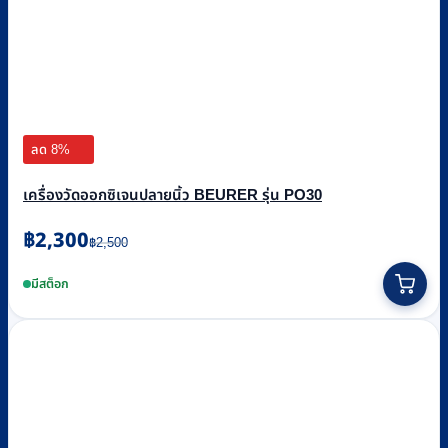
ลด 8%
เครื่องวัดออกซิเจนปลายนิ้ว BEURER รุ่น PO30
Original
Current
฿
2,300
฿
2,500
price
price
was:
is:
มีสต็อก
฿2,500.
฿2,300.