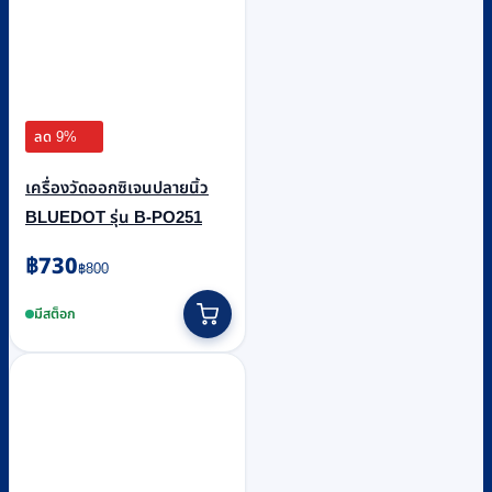
ลด 9%
เครื่องวัดออกซิเจนปลายนิ้ว
BLUEDOT รุ่น B-PO251
Original
Current
฿
730
฿
800
price
price
was:
is:
มีสต็อก
฿800.
฿730.