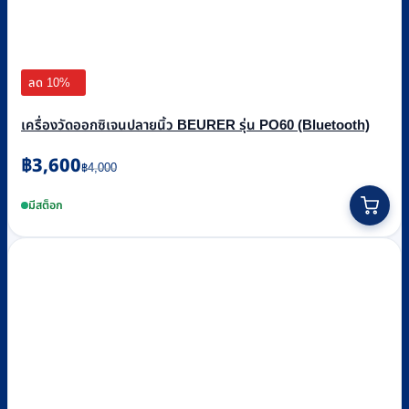
ลด 10%
เครื่องวัดออกซิเจนปลายนิ้ว BEURER รุ่น PO60 (Bluetooth)
Original
Current
฿
3,600
฿
4,000
price
price
was:
is:
มีสต็อก
฿4,000.
฿3,600.