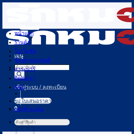
ข้าม
ไป
ยัง
เนื้อหา
หน้าแรก
ร้านค้า
โปรโมชัน
เมนู
ช้อปตามแบรนด์
Products
สาระน่ารู้
search
ติดต่อเรา
FAQ
เข้าสู่ระบบ / ลงทะเบียน
ขอใบเสนอราคา
0
แจ้งชำระเงิน
ตะกร้าสินค้า
ค้นหา: