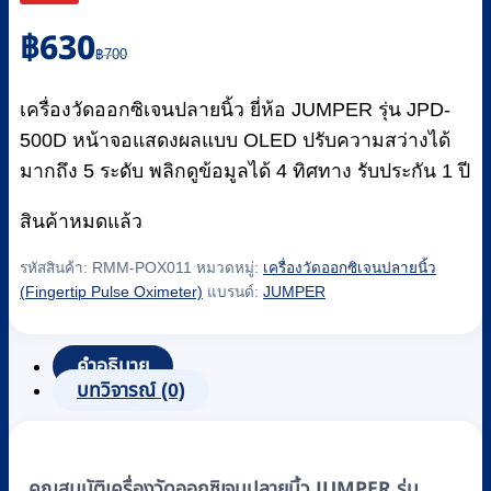
Original
Current
฿
630
price
price
฿
700
was:
is:
฿700.
฿630.
เครื่องวัดออกซิเจนปลายนิ้ว ยี่ห้อ JUMPER รุ่น JPD-
500D หน้าจอแสดงผลแบบ OLED ปรับความสว่างได้
มากถึง 5 ระดับ พลิกดูข้อมูลได้ 4 ทิศทาง รับประกัน 1 ปี
สินค้าหมดแล้ว
รหัสสินค้า:
RMM-POX011
หมวดหมู่:
เครื่องวัดออกซิเจนปลายนิ้ว
(Fingertip Pulse Oximeter)
แบรนด์:
JUMPER
คำอธิบาย
บทวิจารณ์ (0)
คุณสมบัติเครื่องวัดออกซิเจนปลายนิ้ว JUMPER รุ่น