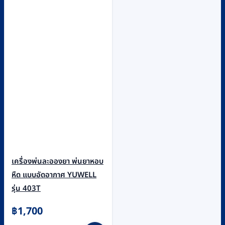
เครื่องพ่นละอองยา พ่นยาหอบ
หืด แบบอัดอากาศ YUWELL
รุ่น 403T
฿
1,700