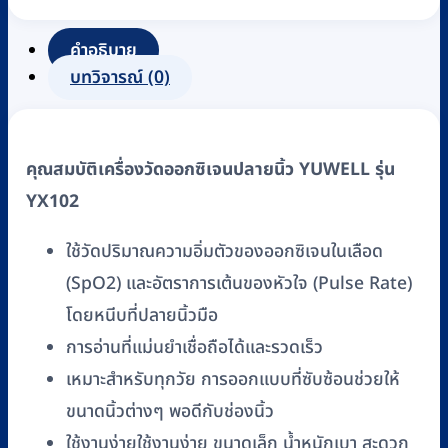
ปลาย
นิ้ว
คำอธิบาย
YUWELL
บทวิจารณ์ (0)
รุ่น
YX102
ชิ้น
คุณสมบัติเครื่องวัดออกซิเจนปลายนิ้ว YUWELL รุ่น
YX102
ใช้วัดปริมาณความอิ่มตัวของออกซิเจนในเลือด
(SpO2) และอัตราการเต้นของหัวใจ (Pulse Rate)
โดยหนีบที่ปลายนิ้วมือ
การอ่านที่แม่นยำเชื่อถือได้และรวดเร็ว
เหมาะสำหรับทุกวัย การออกแบบที่ซับซ้อนช่วยให้
ขนาดนิ้วต่างๆ พอดีกับช่องนิ้ว
ใช้งานง่ายใช้งานง่าย ขนาดเล็ก น้ำหนักเบา สะดวก