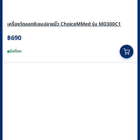
เครื่องวัดออกซิเจนปลายนิ้ว ChoiceMMed รุ่น MD300C1
฿
690
มีสต็อก