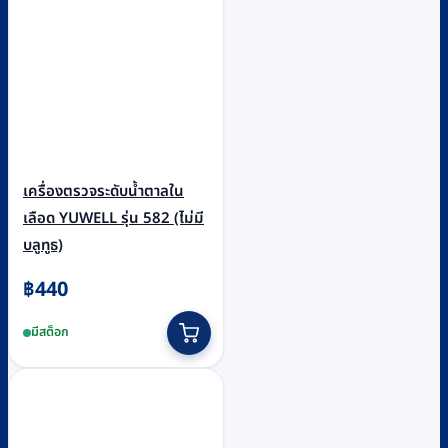
เครื่องตรวจระดับน้ำตาลใน
เลือด YUWELL รุ่น 582 (ไม่มี
บลูทูธ)
฿
440
มีสต็อก