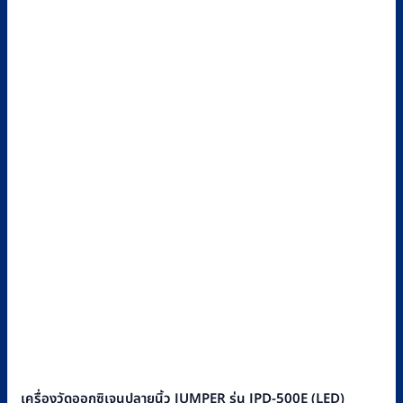
เครื่องวัดออกซิเจนปลายนิ้ว JUMPER รุ่น JPD-500E (LED)