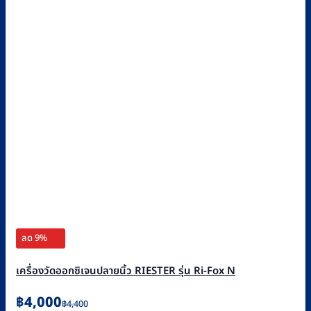
ลด 9%
เครื่องวัดออกซิเจนปลายนิ้ว RIESTER รุ่น Ri-Fox N
Original
Current
฿
4,000
฿
4,400