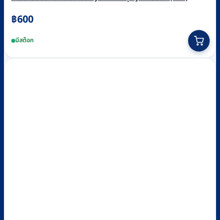
฿
600
มีสต็อก