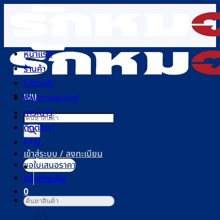
ข้าม
ไป
ยัง
เนื้อหา
หน้าแรก
ร้านค้า
โปรโมชัน
เมนู
ช้อปตามแบรนด์
สาระน่ารู้
Products
ติดต่อเรา
search
FAQ
เข้าสู่ระบบ / ลงทะเบียน
ขอใบเสนอราคา
แจ้งชำระเงิน
0
ค้นหา:
ตะกร้าสินค้า