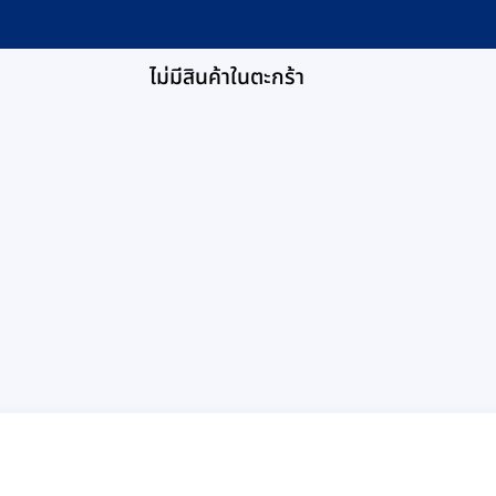
ไม่มีสินค้าในตะกร้า