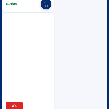
This
มีสต็อก
฿730
product
through
has
฿1,500
multiple
variants.
The
options
may
be
chosen
on
the
product
page
ลด 8%