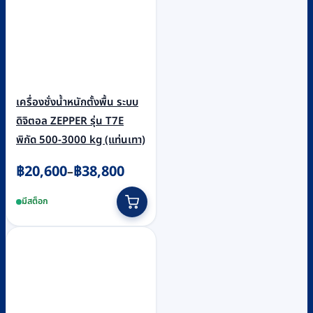
เครื่องชั่งน้ำหนักตั้งพื้น ระบบ
ดิจิตอล ZEPPER รุ่น T7E
พิกัด 500-3000 kg (แท่นเทา)
Price
฿
20,600
฿
38,800
–
range:
This
มีสต็อก
฿20,600
product
through
has
฿38,800
multiple
variants.
The
options