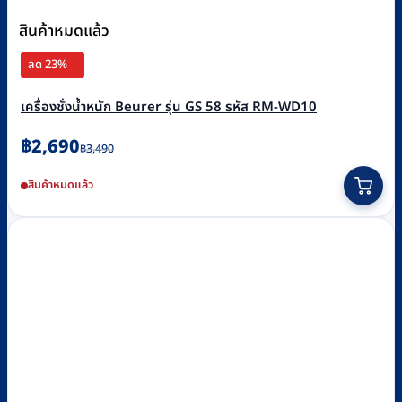
สินค้าหมดแล้ว
ลด 23%
เครื่องชั่งน้ำหนัก Beurer รุ่น GS 58 รหัส RM-WD10
Original
Current
฿
2,690
฿
3,490
price
price
สินค้าหมดแล้ว
was:
is:
฿3,490.
฿2,690.