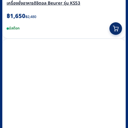
เครื่องชั่งอาหารดิจิตอล Beurer รุ่น KS53
Original
Current
฿
1,650
฿
2,480
price
price
มีสต็อก
was:
is:
฿2,480.
฿1,650.