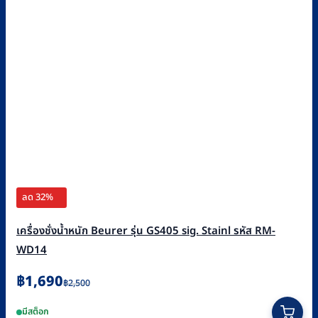
ลด 32%
เครื่องชั่งน้ำหนัก Beurer รุ่น GS405 sig. Stainl รหัส RM-
WD14
Original
Current
฿
1,690
฿
2,500
price
price
มีสต็อก