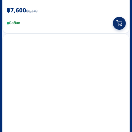
Original
Current
฿
7,600
฿
8,370
price
price
มีสต็อก
was:
is:
฿8,370.
฿7,600.