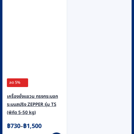
options
may
be
chosen
on
the
product
page
ลด 5%
เครื่องชั่งแขวน ทรงกระบอก
ระบบสปริง ZEPPER รุ่น TS
(พิกัด 5-50 kg)
Price
฿
730
฿
1,500
–
range: