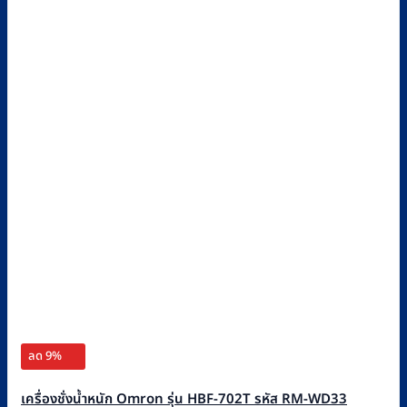
ลด 9%
เครื่องชั่งน้ำหนัก Omron รุ่น HBF-702T รหัส RM-WD33