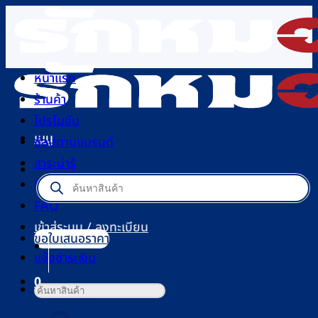
ข้าม
ไป
ยัง
เนื้อหา
หน้าแรก
ร้านค้า
โปรโมชัน
เมนู
ช้อปตามแบรนด์
สาระน่ารู้
Products
ติดต่อเรา
search
FAQ
เข้าสู่ระบบ / ลงทะเบียน
ขอใบเสนอราคา
แจ้งชำระเงิน
0
ค้นหา:
ตะกร้าสินค้า