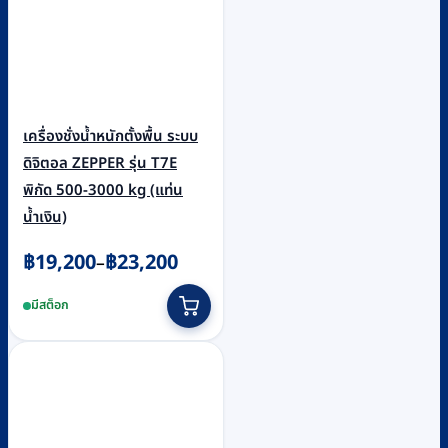
เครื่องชั่งน้ำหนักตั้งพื้น ระบบ
ดิจิตอล ZEPPER รุ่น T7E
พิกัด 500-3000 kg (แท่น
น้ำเงิน)
Price
฿
19,200
฿
23,200
–
range:
This
มีสต็อก
฿19,200
product
through
has
฿23,200
multiple
variants.
The