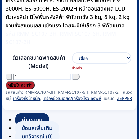
เครื่องชั่งละเอียด Precision Balances Model ES-
฿14,800
3000H, ES-6000H, ES-2002H หน้าจอแสดงผล LCD
ตัวเลขสีดำ มีไฟพื้นหลังสีฟ้า พิกัดตาชั่ง 3 kg, 6 kg, 2 kg
จานชั่งสแตนเลส แข็งแรง โดยจะมีให้เลือก 3 พิกัดขนาด
รหัส RMM-SC107-3H, RMM-SC107-6H, RMM-
SC107-2H
ตัวเลือกขนาดพิกัดสินค้า
(Model)
ล้างค่า
จำนวน
เครื่อง
หยิบใส่ตะกร้า
ชั่ง
รหัสสินค้า:
RMM-SC107-3H, RMM-SC107-6H, RMM-SC107-2H
หมวด
หมู่:
เครื่องชั่งน้ำหนัก
,
เครื่องชั่งละเอียด/เครื่องชั่งวิเคราะห์
แบรนด์:
ZEPPER
ความ
ละเอียด
สูง
คำอธิบาย
ZEPPER
ข้อมูลเพิ่มเติม
รุ่น
บทวิจารณ์ (0)