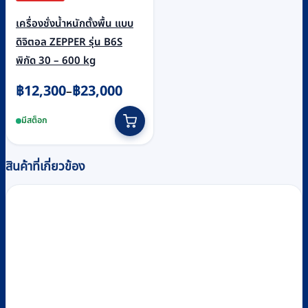
เครื่องชั่งน้ำหนักตั้งพื้น แบบ
ดิจิตอล ZEPPER รุ่น B6S
พิกัด 30 – 600 kg
Price
฿
12,300
฿
23,000
–
range:
This
มีสต็อก
฿12,300
product
through
has
฿23,000
multiple
สินค้าที่เกี่ยวข้อง
variants.
The
options
may
be
chosen
on