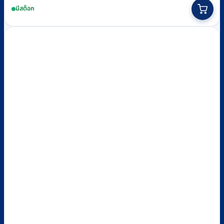
This
มีสต็อก
product
has
multiple
variants.
The
options
may
be
chosen
on
the
product
page