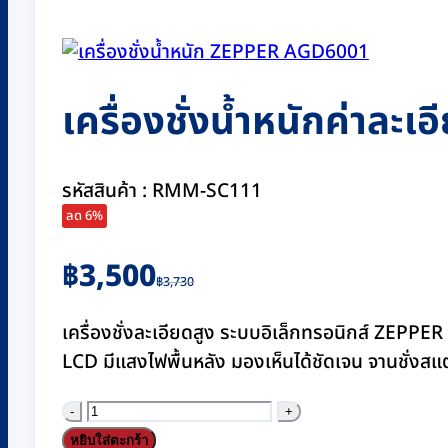
เครื่องชั่งน้ำหนักค่าละ
รหัสสินค้า : RMM-SC111
ลด 6%
Original
Current
฿
3,500
฿
3,730
price
price
was:
is:
เครื่องชั่งละเอียดสูง ระบบอิเล็กทรอนิกส์ ZEPPE
฿3,730.
฿3,500.
LCD มีแสงไฟพื้นหลัง มองเห็นได้ชัดเจน จานชั่งสแ
จำนวน
เครื่อง
หยิบใส่ตะกร้า