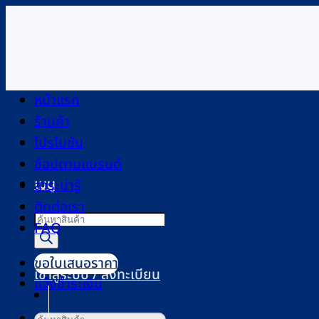
ข้าม
ไป
ยัง
เนื้อหา
หน้าแรก
ร้านค้า
โปรโมชัน
ช้อปตามแบรนด์
เมนู
สาระน่ารู้
ติดต่อเรา
Products
FAQ
search
ขอใบเสนอราคา
เข้าสู่ระบบ / ลงทะเบียน
แจ้งชำระเงิน
ค้นหา: