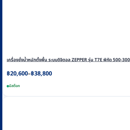
เครื่องชั่งน้ำหนักตั้งพื้น ระบบดิจิตอล ZEPPER รุ่น T7E พิกัด 500-30
Price
฿
20,600
฿
38,800
–
range:
This
มีสต็อก
฿20,600
product
through
has
฿38,800
multiple
variants.
The