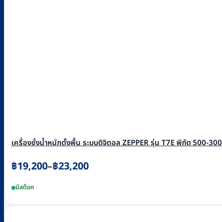
options
may
be
chosen
on
the
product
page
เครื่องชั่งน้ำหนักตั้งพื้น ระบบดิจิตอล ZEPPER รุ่น T7E พิกัด 500-300
Price
฿
19,200
฿
23,200
–
range:
This
มีสต็อก
฿19,200
product
through
has