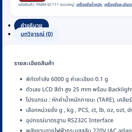
ชั่ง
รหัสสินค้า:
RMM-SC111
หมวดหมู่:
เครื่องชั่งน้ำหนัก
,
เครื่องชั่งละเอียด/
น้ำ
หนัก
คำอธิบาย
ค่า
บทวิจารณ์ (0)
ละเอียด
แบบ
ตั้ง
รายละเอียดสินค้า
โต๊ะ
ZEPPER
พิกัดกำลัง 6000 g ค่าละเอียด 0.1 g
รุ่น
ตัวเลข LCD สีดำ สูง 25 mm พร้อม Backligh
AGD6001
(ไม่มี
โปรแกรม : หักค่าน้ำหนักภาชนะ (TARE), เคลียร์
ตู้
เลือกหน่วยชั่ง g , kg , PCS, ct, lb, oz, ozt
ครอบ)
อุปกรณ์มาตรฐาน RS232C Interface
ชิ้น
พลังงานจากไฟฟ้ากระแสสลับ 220V (AC ada