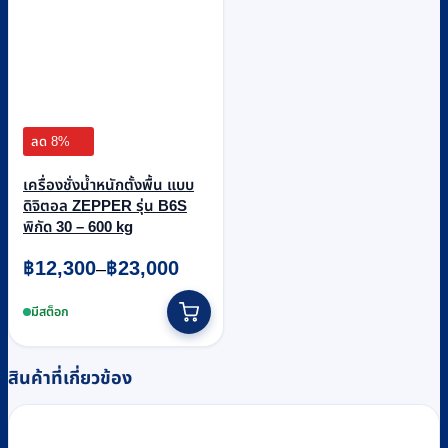
ลด 8%
เครื่องชั่งน้ำหนักตั้งพื้น แบบ
ดิจิตอล ZEPPER รุ่น B6S
พิกัด 30 – 600 kg
Price
฿
12,300
฿
23,000
–
range:
This
฿12,300
product
มีสต็อก
through
has
฿23,000
multiple
variants.
สินค้าที่เกี่ยวข้อง
The
options
may