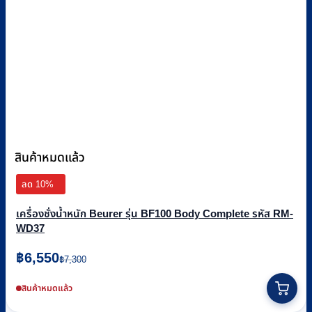
สินค้าหมดแล้ว
ลด 10%
เครื่องชั่งน้ำหนัก Beurer รุ่น BF100 Body Complete รหัส RM-
WD37
Original
Current
฿
6,550
฿
7,300
price
price
was:
is:
สินค้าหมดแล้ว
฿7,300.
฿6,550.