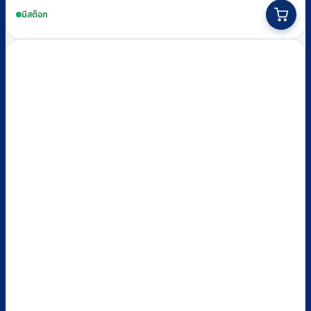
was:
is:
มีสต็อก
฿380.
฿360.