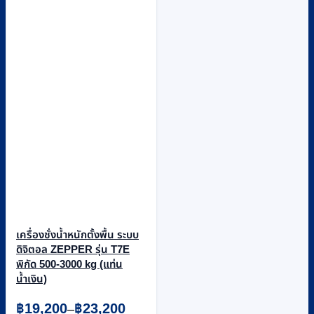
เครื่องชั่งน้ำหนักตั้งพื้น ระบบ
ดิจิตอล ZEPPER รุ่น T7E
พิกัด 500-3000 kg (แท่น
น้ำเงิน)
Price
฿
19,200
฿
23,200
–