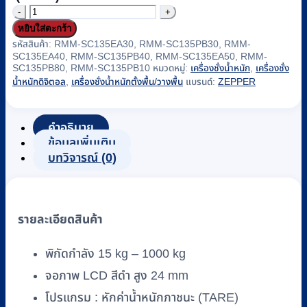
จำนวน
หยิบใส่ตะกร้า
เครื่อง
รหัสสินค้า:
RMM-SC135EA30, RMM-SC135PB30, RMM-
ชั่ง
SC135EA40, RMM-SC135PB40, RMM-SC135EA50, RMM-
น้ำ
SC135PB80, RMM-SC135PB10
หมวดหมู่:
เครื่องชั่งน้ำหนัก
,
เครื่องชั่ง
น้ำหนักดิจิตอล
,
เครื่องชั่งน้ำหนักตั้งพื้น/วางพื้น
แบรนด์:
ZEPPER
หนัก
อิเล็กทรอนิกส์
แบบ
คำอธิบาย
ตั้ง
ข้อมูลเพิ่มเติม
บทวิจารณ์ (0)
พื้น
ZEPPER
รุ่น
A12
รายละเอียดสินค้า
พิกัด
15
พิกัดกำลัง 15 kg – 1000 kg
kg
-
จอภาพ LCD สีดำ สูง 24 mm
1000
โปรแกรม : หักค่าน้ำหนักภาชนะ (TARE)
kg