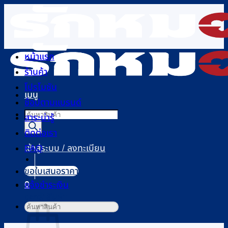
ข้าม
ไป
ยัง
เนื้อหา
หน้าแรก
ร้านค้า
โปรโมชัน
เมนู
ช้อปตามแบรนด์
Products
สาระน่ารู้
search
ติดต่อเรา
FAQ
เข้าสู่ระบบ / ลงทะเบียน
ขอใบเสนอราคา
0
แจ้งชำระเงิน
ตะกร้าสินค้า
ค้นหา: