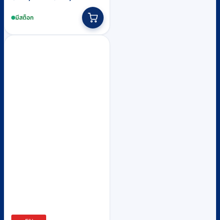
range:
This
฿19,200
product
มีสต็อก
through
has
฿23,200
multiple
variants.
The
options
may
be
chosen
on
the
product
page