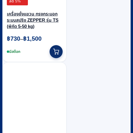
ลด 5%
เครื่องชั่งแขวน ทรงกระบอก
ระบบสปริง ZEPPER รุ่น TS
(พิกัด 5-50 kg)
Price
฿
730
฿
1,500
–
range:
This
฿730
product
มีสต็อก
through
has
฿1,500
multiple
variants.
The
options
may
be
chosen
on
the
product
page