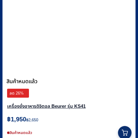
สินค้าหมดแล้ว
ลด 26%
เครื่องชั่งอาหารดิจิตอล Beurer รุ่น KS41
Original
Current
฿
1,950
฿
2,650
price
price
was:
is:
สินค้าหมดแล้ว
฿2,650.
฿1,950.