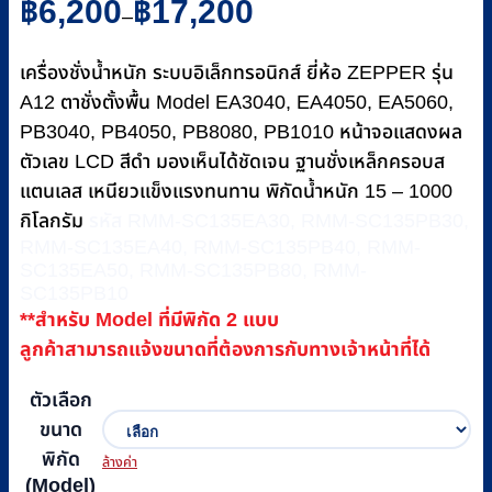
฿
6,200
฿
17,200
–
range:
฿6,200
เครื่องชั่งน้ำหนัก ระบบอิเล็กทรอนิกส์ ยี่ห้อ ZEPPER รุ่น
through
฿17,200
A12 ตาชั่งตั้งพื้น Model EA3040, EA4050, EA5060,
PB3040, PB4050, PB8080, PB1010 หน้าจอแสดงผล
ตัวเลข LCD สีดำ มองเห็นได้ชัดเจน ฐานชั่งเหล็กครอบส
แตนเลส เหนียวแข็งแรงทนทาน พิกัดน้ำหนัก 15 – 1000
กิโลกรัม
รหัส RMM-SC135EA30, RMM-SC135PB30,
RMM-SC135EA40, RMM-SC135PB40, RMM-
SC135EA50, RMM-SC135PB80, RMM-
SC135PB10
**สำหรับ Model ที่มีพิกัด 2 แบบ
ลูกค้าสามารถแจ้งขนาดที่ต้องการกับทางเจ้าหน้าที่ได้
ตัวเลือก
ขนาด
พิกัด
ล้างค่า
(Model)