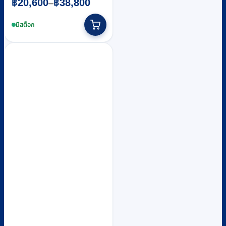
฿
20,600
฿
38,800
–
range:
This
฿20,600
product
มีสต็อก
through
has
฿38,800
multiple
variants.
The
options
may
be
chosen
on
the
product
page