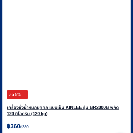
ลด 5%
เครื่องชั่งน้ำหนักบุคคล แบบเข็ม KINLEE รุ่น BR2000B พิกัด
120 กิโลกรัม (120 kg)
Original
Current
฿
360
฿
380
price
price