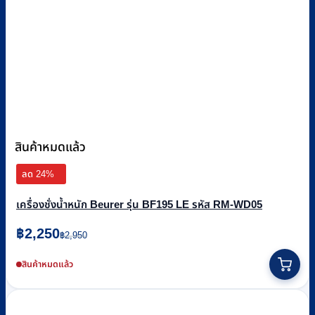
สินค้าหมดแล้ว
ลด 24%
เครื่องชั่งน้ำหนัก Beurer รุ่น BF195 LE รหัส RM-WD05
Original
Current
฿
2,250
฿
2,950
price
price
was:
is:
สินค้าหมดแล้ว
฿2,950.
฿2,250.