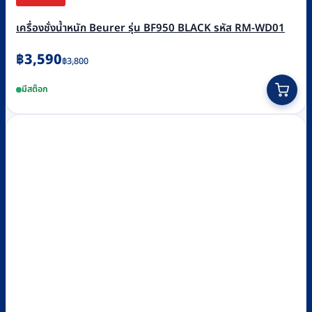
เครื่องชั่งน้ำหนัก Beurer รุ่น BF950 BLACK รหัส RM-WD01
Original
Current
฿
3,590
฿
3,800
price
price
มีสต็อก
was:
is:
฿3,800.
฿3,590.