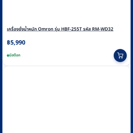
เครื่องชั่งน้ำหนัก Omron รุ่น HBF-255T รหัส RM-WD32
฿
5,990
มีสต็อก