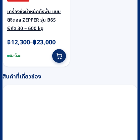
เครื่องชั่งน้ำหนักตั้งพื้น แบบ
ดิจิตอล ZEPPER รุ่น B6S
พิกัด 30 – 600 kg
Price
฿
12,300
฿
23,000
–
range:
This
มีสต็อก
฿12,300
product
through
has
฿23,000
multiple
สินค้าที่เกี่ยวข้อง
variants.
The
options
may
be
chosen
on