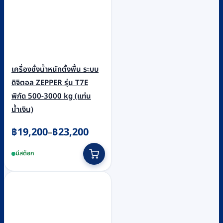
เครื่องชั่งน้ำหนักตั้งพื้น ระบบ
ดิจิตอล ZEPPER รุ่น T7E
พิกัด 500-3000 kg (แท่น
น้ำเงิน)
Price
฿
19,200
฿
23,200
–
range:
This
มีสต็อก
฿19,200
product
through
has
฿23,200
multiple
variants.
The