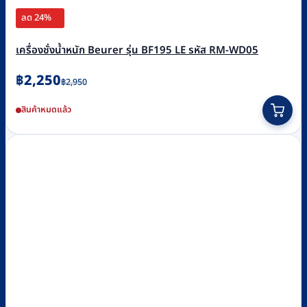
ลด 24%
เครื่องชั่งน้ำหนัก Beurer รุ่น BF195 LE รหัส RM-WD05
Original
Current
฿
2,250
฿
2,950
price
price
สินค้าหมดแล้ว
was:
is:
฿2,950.
฿2,250.