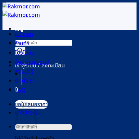
ข้าม
ไป
ยัง
เมนู
เนื้อหา
หน้าแรก
Products
ร้านค้า
search
โปรโมชัน
ช้อปตามแบรนด์
เข้าสู่ระบบ / ลงทะเบียน
สาระน่ารู้
ติดต่อเรา
0
FAQ
ตะกร้าสินค้า
ขอใบเสนอราคา
แจ้งชำระเงิน
ค้นหา:
ไม่มีสินค้าในตะกร้า