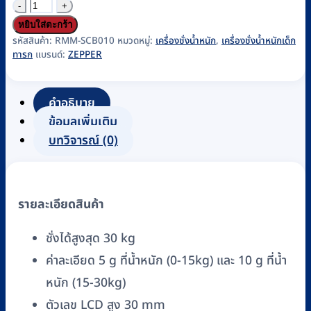
จำนวน
เครื่อง
หยิบใส่ตะกร้า
ชั่ง
รหัสสินค้า:
RMM-SCB010
หมวดหมู่:
เครื่องชั่งน้ำหนัก
,
เครื่องชั่งน้ำหนักเด็ก
ทารก
แบรนด์:
ZEPPER
น้ำ
หนัก
เด็ก
คำอธิบาย
ทารก
ข้อมูลเพิ่มเติม
แบบ
บทวิจารณ์ (0)
ดิจิตอล
ZEPPER
รุ่น
รายละเอียดสินค้า
EBX-
30H
ชั่งได้สูงสุด 30 kg
พร้อม
ค่าละเอียด 5 g ที่น้ำหนัก (0-15kg) และ 10 g ที่น้ำ
อุปกรณ์
หนัก (15-30kg)
วัด
ความ
ตัวเลข LCD สูง 30 mm