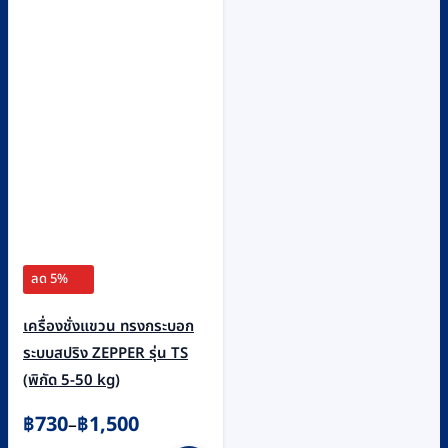
options
may
be
chosen
on
the
product
page
ลด 5%
เครื่องชั่งแขวน ทรงกระบอก
ระบบสปริง ZEPPER รุ่น TS
(พิกัด 5-50 kg)
Price
฿
730
฿
1,500
–