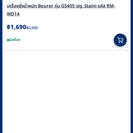
เครื่องชั่งน้ำหนัก Beurer รุ่น GS405 sig. Stainl รหัส RM-
WD14
Original
Current
฿
1,690
฿
2,500
price
price
มีสต็อก
was:
is:
฿2,500.
฿1,690.