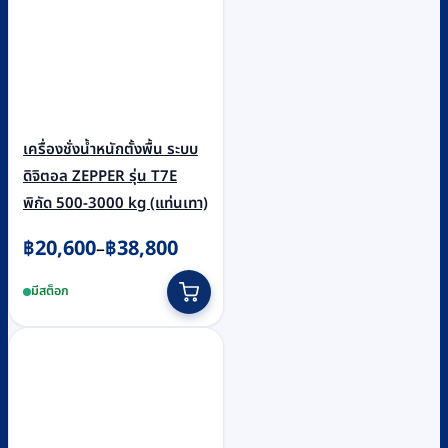
เครื่องชั่งน้ำหนักตั้งพื้น ระบบ
ดิจิตอล ZEPPER รุ่น T7E
พิกัด 500-3000 kg (แท่นเทา)
Price
฿
20,600
฿
38,800
–
range:
This
มีสต็อก
฿20,600
product
through
has
฿38,800
multiple
variants.
The
options