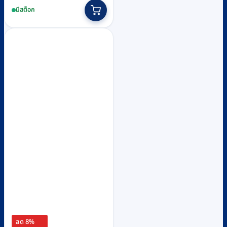
range:
This
มีสต็อก
฿730
product
through
has
฿1,500
multiple
variants.
The
options
may
be
chosen
on
the
product
page
ลด 8%