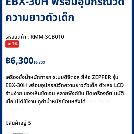
EBX-30H พร้อมอุปกรณ์วัด
ความยาวตัวเด็ก
รหัสสินค้า : RMM-SCB010
ลด 7%
Original
Current
฿
6,300
฿
6,800
price
price
was:
is:
เครื่องชั่งน้ำหนักทารก ระบบดิจิตอล ยี่ห้อ ZEPPER รุ่น
฿6,800.
฿6,300.
EBX-30H พร้อมอุปกรณ์วัดความยาวตัวเด็ก ตัวเลข LCD
อ่านง่าย มองเห็นชัดเจน หลายฟังก์ชัน ปิดเครื่องอัตโนมัติ
เมื่อไม่ได้ใช้งาน ดูค่าน้ำหนักย้อนหลังได้
รหัส RMM-
SCB010
มีสินค้าอยู่ 5