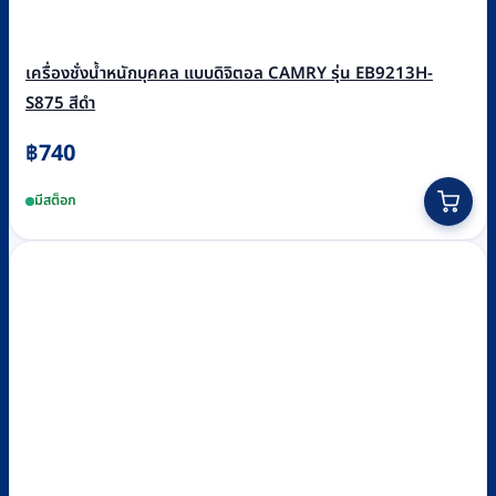
เครื่องชั่งน้ำหนักบุคคล แบบดิจิตอล CAMRY รุ่น EB9213H-
S875 สีดำ
฿
740
มีสต็อก