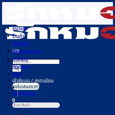
ข้าม
ไป
ยัง
เนื้อหา
หน้าแรก
ร้านค้า
โปรโมชัน
เมนู
ช้อปตามแบรนด์
สาระน่ารู้
Products
ติดต่อเรา
search
FAQ
เข้าสู่ระบบ / ลงทะเบียน
ขอใบเสนอราคา
แจ้งชำระเงิน
0
ค้นหา:
ตะกร้าสินค้า