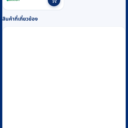
฿12,300
product
through
has
฿23,000
multiple
สินค้าที่เกี่ยวข้อง
variants.
The
options
may
be
chosen
on
the
product
page