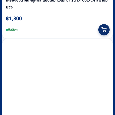
เครื่องชั่งน้ำหนักบุคคล แบบเข็ม CAMRY รุ่น DT602-C4 สีฟ้าอม
ม่วง
฿
1,300
มีสต็อก