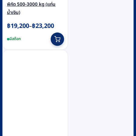
พิกัด 500-3000 kg (แท่น
น้ำเงิน)
Price
฿
19,200
฿
23,200
–
range:
This
มีสต็อก
฿19,200
product
through
has
฿23,200
multiple
variants.
The
options
may
be
chosen
on
the
product