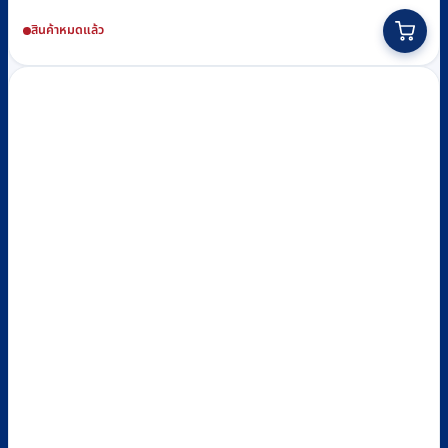
price
price
สินค้าหมดแล้ว
was:
is:
฿3,490.
฿2,690.