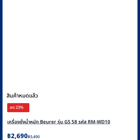
สินค้าหมดแล้ว
ลด 23%
เครื่องชั่งน้ำหนัก Beurer รุ่น GS 58 รหัส RM-WD10
Original
Current
฿
2,690
฿
3,490