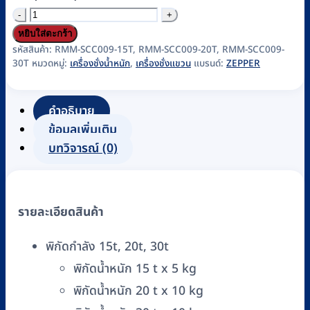
จำนวน
เครื่อง
หยิบใส่ตะกร้า
ชั่ง
รหัสสินค้า:
RMM-SCC009-15T, RMM-SCC009-20T, RMM-SCC009-
30T
หมวดหมู่:
เครื่องชั่งน้ำหนัก
,
เครื่องชั่งแขวน
แบรนด์:
ZEPPER
ดิจิตอล
แบบ
แขวน
คำอธิบาย
ZEPPER
ข้อมูลเพิ่มเติม
รุ่น
บทวิจารณ์ (0)
OCS-
XZ-
KAE
รายละเอียดสินค้า
(พิกัด
15,20,30
พิกัดกำลัง 15t, 20t, 30t
ตัน)
พิกัดน้ำหนัก 15 t x 5 kg
ชิ้น
พิกัดน้ำหนัก 20 t x 10 kg