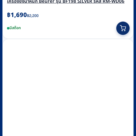
เครื่องชั่งน้ำหนัก Beurer รุ่น BF198 SILVER รหัส RM-WD06
Original
Current
฿
1,690
฿
2,200
price
price
มีสต็อก
was:
is:
฿2,200.
฿1,690.