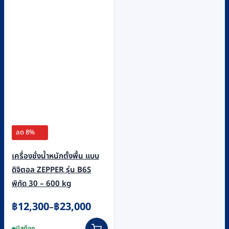
may
be
chosen
on
the
product
page
ลด 8%
เครื่องชั่งน้ำหนักตั้งพื้น แบบ
ดิจิตอล ZEPPER รุ่น B6S
พิกัด 30 – 600 kg
Price
฿
12,300
฿
23,000
–
range:
This
มีสต็อก