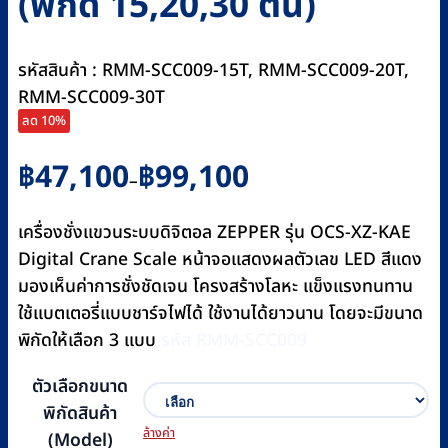
(พิกัด 15,20,30 ตัน)
รหัสสินค้า : RMM-SCC009-15T, RMM-SCC009-20T,
RMM-SCC009-30T
ลด 10%
Price
฿
47,100
฿
99,100
–
range:
฿47,100
เครื่องชั่งแขวนระบบดิจิตอล ZEPPER รุ่น OCS-XZ-KAE
through
Digital Crane Scale หน้าจอแสดงผลตัวเลข LED สีแดง
฿99,100
มองเห็นค่าการชั่งชัดเจน โครงสร้างโลหะ แข็งแรงทนทาน
ใช้แบตเตอรี่แบบชาร์จไฟได้ ใช้งานได้ยาวนาน โดยจะมีขนาด
พิกัดให้เลือก 3 แบบ
รหัส RMM-SCC009
ตัวเลือกขนาด
พิกัดสินค้า
ล้างค่า
(Model)