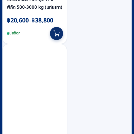
พิกัด 500-3000 kg (แท่นเทา)
Price
฿
20,600
฿
38,800
–
range:
This
มีสต็อก
฿20,600
product
through
has
฿38,800
multiple
variants.
The
options
may
be
chosen
on
the
product
page