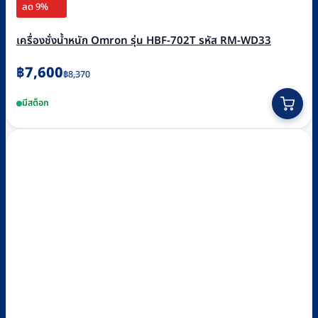
ลด 9%
เครื่องชั่งน้ำหนัก Omron รุ่น HBF-702T รหัส RM-WD33
Original
Current
฿
7,600
฿
8,370
price
price
มีสต็อก
was:
is:
฿8,370.
฿7,600.