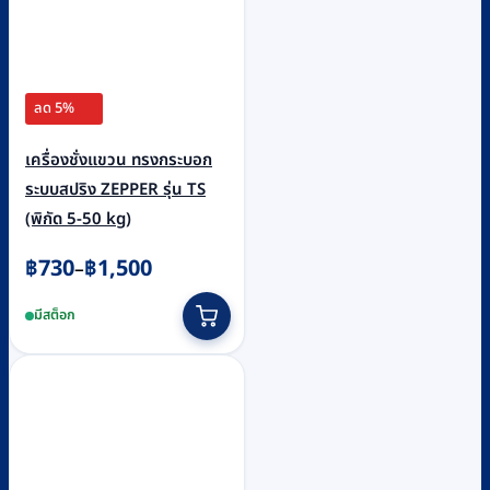
page
ลด 5%
เครื่องชั่งแขวน ทรงกระบอก
ระบบสปริง ZEPPER รุ่น TS
(พิกัด 5-50 kg)
Price
฿
730
฿
1,500
–
range:
This
มีสต็อก
฿730
product
through
has
฿1,500
multiple
variants.
The
options