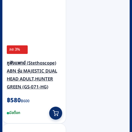
ลด 3%
หูฟังแพทย์ (Stethoscope)
ABN รุ่น MAJESTIC DUAL
HEAD ADULT,HUNTER
GREEN (GS-071-HG)
Original
Current
฿
580
฿
600
price
price
มีสต็อก
was:
is:
฿600.
฿580.