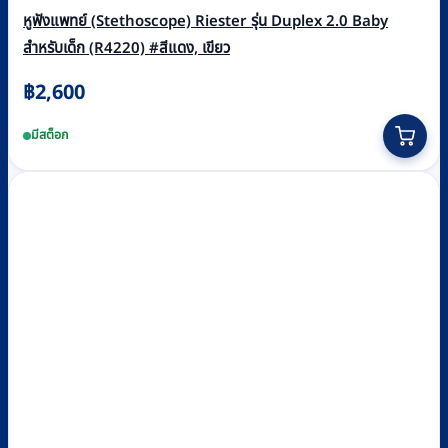
หูฟังแพทย์ (Stethoscope) Riester รุ่น Duplex 2.0 Baby
สำหรับเด็ก (R4220) #สีแดง, เขียว
฿
2,600
This
มีสต็อก
product
has
multiple
variants.
The
options
may
be
chosen
on
the
product