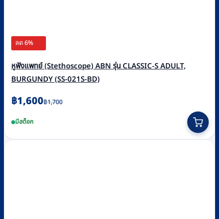
ลด 6%
หูฟังแพทย์ (Stethoscope) ABN รุ่น CLASSIC-S ADULT,
BURGUNDY (SS-021S-BD)
Original
Current
฿
1,600
฿
1,700
price
price
มีสต็อก
was:
is:
฿1,700.
฿1,600.