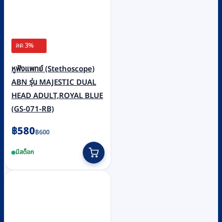
ลด 3%
หูฟังแพทย์ (Stethoscope)
ABN รุ่น MAJESTIC DUAL
HEAD ADULT,ROYAL BLUE
(GS-071-RB)
Original
Current
฿
580
฿
600
price
price
มีสต็อก
was:
is:
฿600.
฿580.