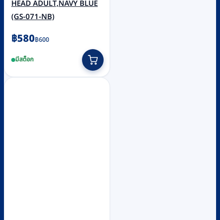
HEAD ADULT,NAVY BLUE
(GS-071-NB)
Original
Current
฿
580
฿
600
price
price
มีสต็อก
was:
is:
฿600.
฿580.