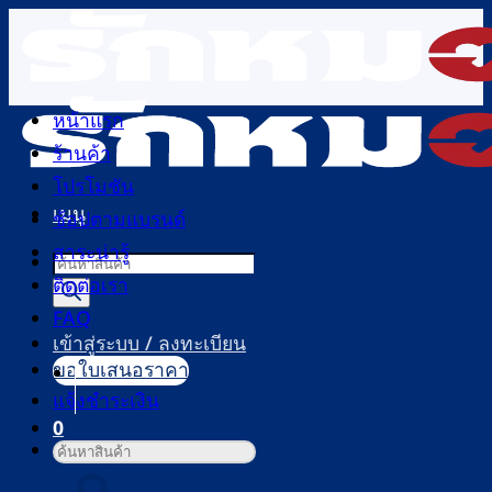
ข้าม
ไป
ยัง
เนื้อหา
หน้าแรก
ร้านค้า
โปรโมชัน
เมนู
ช้อปตามแบรนด์
สาระน่ารู้
Products
ติดต่อเรา
search
FAQ
เข้าสู่ระบบ / ลงทะเบียน
ขอใบเสนอราคา
แจ้งชำระเงิน
0
ค้นหา:
ตะกร้าสินค้า