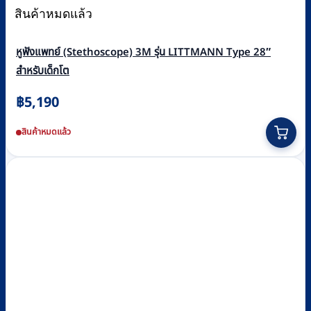
สินค้าหมดแล้ว
หูฟังแพทย์ (Stethoscope) 3M รุ่น LITTMANN Type 28″
สำหรับเด็กโต
฿
5,190
This
สินค้าหมดแล้ว
product
has
multiple
variants.
The
options
may
be
chosen
on