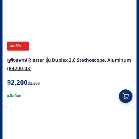
ลด 8%
หูฟังแพทย์ Riester รุ่น Duplex 2.0 Stethoscope, Aluminum
(R4200-03)
Original
Current
฿
2,200
฿
2,380
price
price
มีสต็อก
was:
is:
฿2,380.
฿2,200.