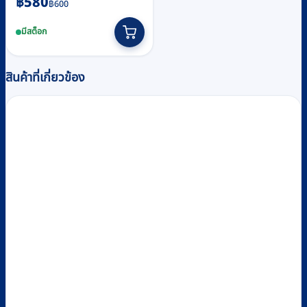
Original
Current
฿
580
฿
600
price
price
มีสต็อก
was:
is:
฿600.
฿580.
สินค้าที่เกี่ยวข้อง