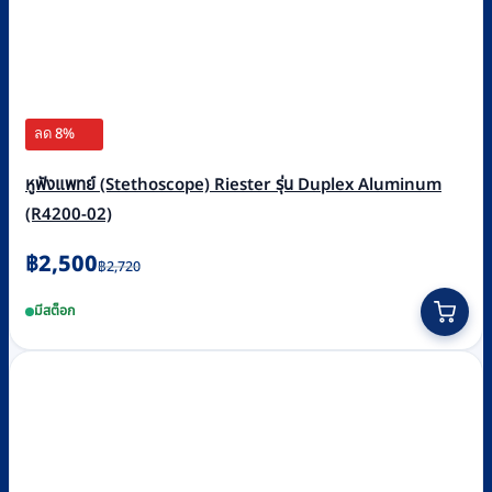
ลด 8%
หูฟังแพทย์ (Stethoscope) Riester รุ่น Duplex Aluminum
(R4200-02)
Original
Current
฿
2,500
฿
2,720
price
price
มีสต็อก
was:
is:
฿2,720.
฿2,500.