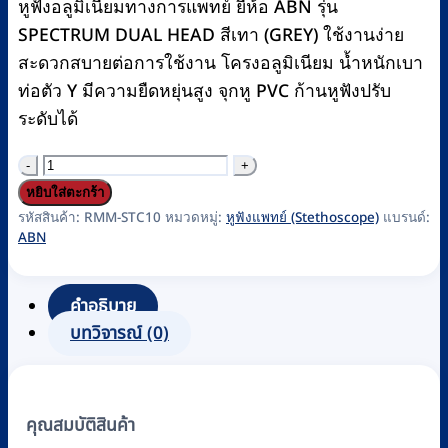
หูฟังอลูมิเนียมทางการแพทย์ ยี่ห้อ ABN รุ่น
฿250.
฿230.
SPECTRUM DUAL HEAD สีเทา (GREY) ใช้งานง่าย
สะดวกสบายต่อการใช้งาน โครงอลูมิเนียม น้ำหนักเบา
ท่อตัว Y มีความยืดหยุ่นสูง จุกหู PVC ก้านหูฟังปรับ
ระดับได้
จำนวน
หู
หยิบใส่ตะกร้า
ฟัง
รหัสสินค้า:
RMM-STC10
หมวดหมู่:
หูฟังแพทย์ (Stethoscope)
แบรนด์:
ABN
แพทย์
(Stethoscope)
ABN
คำอธิบาย
รุ่น
บทวิจารณ์ (0)
SPECTRUM
DUAL
HEAD,
คุณสมบัติสินค้า
GREY