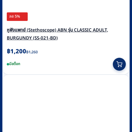
ลด 5%
หูฟังแพทย์ (Stethoscope) ABN รุ่น CLASSIC ADULT,
BURGUNDY (SS-021-BD)
Original
Current
฿
1,200
฿
1,260
price
price
มีสต็อก
was:
is:
฿1,260.
฿1,200.