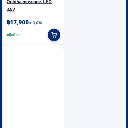
Ophthalmoscope, LED
3.5V
Original
Current
฿
17,900
฿
19,630
price
price
was:
is:
มีสต็อก
฿19,630.
฿17,900.