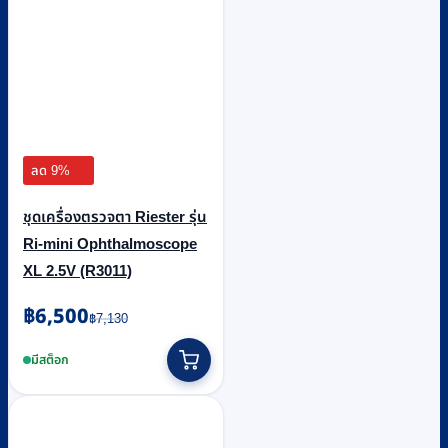
ลด 9%
ชุดเครื่องตรวจตา Riester รุ่น
Ri-mini Ophthalmoscope
XL 2.5V (R3011)
Original
Current
฿
6,500
฿
7,130
price
price
was:
is:
มีสต็อก
฿7,130.
฿6,500.