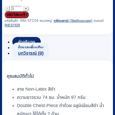
จำนวน
หยิบใส่ตะกร้า
หู
รหัสสินค้า:
RM-STC04
หมวดหมู่:
หูฟังแพทย์ (Stethoscope)
แบรนด์:
ฟัง
RIESTER
แพทย์
(Stethoscope)
Riester
คำอธิบาย
รุ่น
ข้อมูลเพิ่มเติม
บทวิจารณ์ (0)
Duplex
2.0
Aluminum
“Black
Edition”
คุณสมบัติทั่วไป
(R4201-
01)
สาย Non-Latex สีดำ
ชิ้น
ความยาวรวม 74 ซม. น้ำหนัก 97 กรัม
Double Chest-Piece ทำด้วย อลูมิเนียมสีดำ น้ำ
หนักเบา ใช้ได้ทั้ง 2 ด้าน