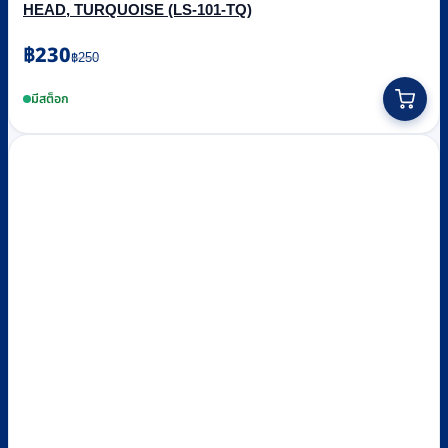
HEAD, TURQUOISE (LS-101-TQ)
Original
Current
฿
230
฿
250
price
price
was:
is:
มีสต็อก
฿250.
฿230.