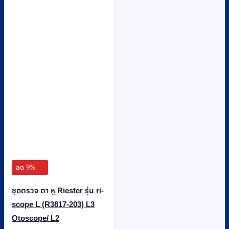
ลด 9%
ชุดตรวจ ตา หู Riester รุ่น ri-
scope L (R3817-203) L3
Otoscope/ L2