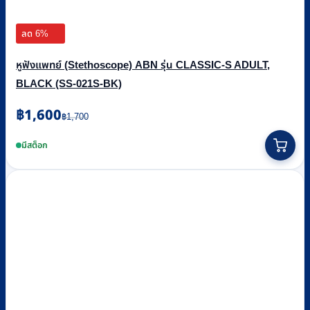
ลด 6%
หูฟังแพทย์ (Stethoscope) ABN รุ่น CLASSIC-S ADULT,
BLACK (SS-021S-BK)
Original
Current
฿
1,600
฿
1,700
price
price
was:
is:
มีสต็อก
฿1,700.
฿1,600.