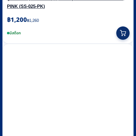
PINK (SS-025-PK)
Original
Current
฿
1,200
฿
1,260
price
price
was:
is:
มีสต็อก
฿1,260.
฿1,200.