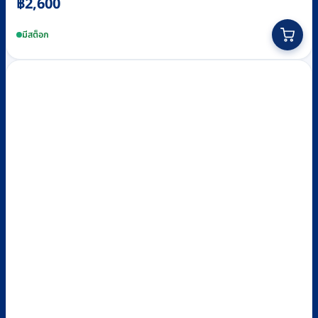
฿
2,600
This
product
มีสต็อก
has
multiple
variants.
The
options
may
be
chosen
on
the
product
page