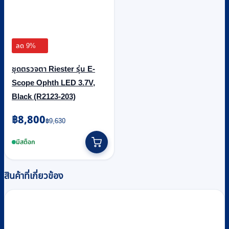
ลด 9%
ชุดตรวจตา Riester รุ่น E-
Scope Ophth LED 3.7V,
Black (R2123-203)
Original
Current
฿
8,800
฿
9,630
price
price
was:
is:
มีสต็อก
฿9,630.
฿8,800.
สินค้าที่เกี่ยวข้อง