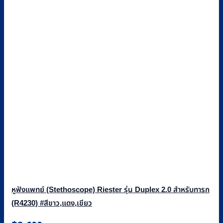
หูฟังแพทย์ (Stethoscope) Riester รุ่น Duplex 2.0 สำหรับทารก
(R4230) #สีขาว,แดง,เขียว