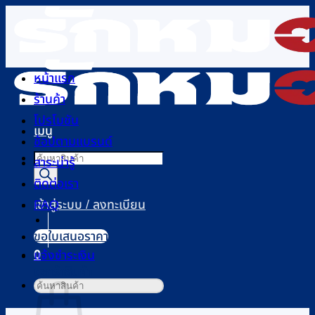
ข้าม
ไป
ยัง
เนื้อหา
หน้าแรก
ร้านค้า
โปรโมชัน
เมนู
ช้อปตามแบรนด์
Products
สาระน่ารู้
search
ติดต่อเรา
FAQ
เข้าสู่ระบบ / ลงทะเบียน
ขอใบเสนอราคา
0
แจ้งชำระเงิน
ตะกร้าสินค้า
ค้นหา: