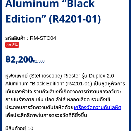
Aluminum “Black
Edition” (R4201-01)
รหัสสินค้า : RM-STC04
ลด 8%
Original
Current
฿
2,200
price
price
฿
2,380
was:
is:
฿2,380.
฿2,200.
หูฟังแพทย์ (Stethoscope) Riester รุ่น Duplex 2.0
Aluminum “Black Edition” (R4201-01) เป็นชุดหูฟังการ
เต้นของหัวใจ รวมถึงเสียงที่เกิดจากการทำงานของอวัยวะ
ภายในร่างกาย เช่น ปอด ลำไส้ หลอดเลือด รวมถึงใช้
ประกอบการวัดความดันโลหิตด้วย
เครื่องวัดความดันโลหิต
เพื่อประสิทธิภาพในการตรวจวัดที่ดียิ่งขึ้น
มีสินค้าอยู่ 10