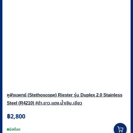
หูฟังแพทย์ (Stethoscope) Riester รุ่น Duplex 2.0 Stainless
Steel (R4210) #ดำ,ขาว,แดง,น้ำเงิน,เขียว
฿
2,800
This
product
มีสต็อก