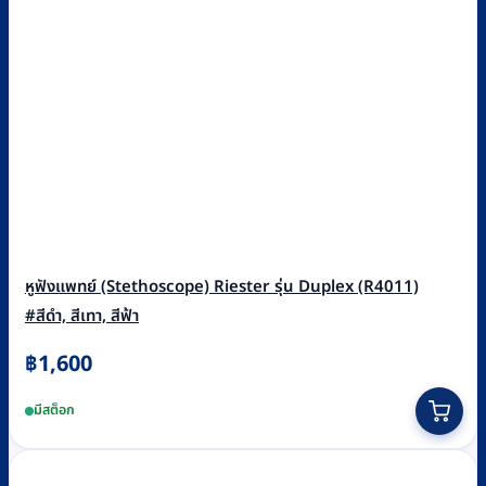
หูฟังแพทย์ (Stethoscope) Riester รุ่น Duplex (R4011)
#สีดำ, สีเทา, สีฟ้า
฿
1,600
This
มีสต็อก
product
has
multiple