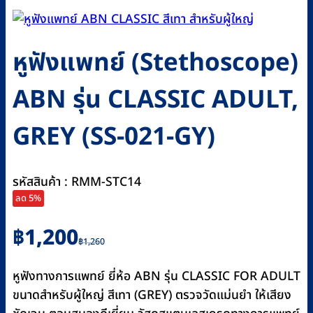
หูฟังแพทย์ (Stethoscope)
ABN รุ่น CLASSIC ADULT,
GREY (SS-021-GY)
รหัสสินค้า : RMM-STC14
ลด 5%
Original
Current
฿
1,200
฿
1,260
price
price
was:
is:
หูฟังทางการแพทย์ ยี่ห้อ ABN รุ่น CLASSIC FOR ADULT
฿1,260.
฿1,200.
ขนาดสำหรับผู้ใหญ่ สีเทา (GREY) ตรวจวัดแม่นยำ ให้เสียง