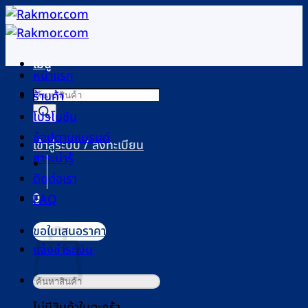
ข้าม
ไป
ยัง
เมนู
เนื้อหา
หน้าแรก
Products
ร้านค้า
search
โปรโมชัน
ช้อปตามแบรนด์
เข้าสู่ระบบ / ลงทะเบียน
สาระน่ารู้
ติดต่อเรา
0
FAQ
ตะกร้าสินค้า
ขอใบเสนอราคา
แจ้งชำระเงิน
ค้นหา:
ไม่มีสินค้าในตะกร้า