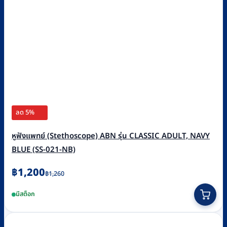
ลด 5%
หูฟังแพทย์ (Stethoscope) ABN รุ่น CLASSIC ADULT, NAVY
BLUE (SS-021-NB)
Original
Current
฿
1,200
฿
1,260
price
price
มีสต็อก
was:
is:
฿1,260.
฿1,200.