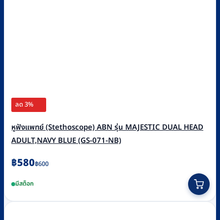
ลด 3%
หูฟังแพทย์ (Stethoscope) ABN รุ่น MAJESTIC DUAL HEAD
ADULT,NAVY BLUE (GS-071-NB)
Original
Current
฿
580
฿
600
price
price
มีสต็อก
was:
is:
฿600.
฿580.