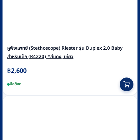
หูฟังแพทย์ (Stethoscope) Riester รุ่น Duplex 2.0 Baby
สำหรับเด็ก (R4220) #สีแดง, เขียว
฿
2,600
This
มีสต็อก
product
has
multiple
variants.
The
options
may