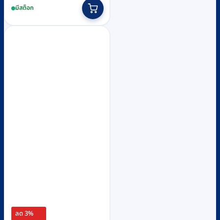
มีสต็อก
was:
is:
฿600.
฿580.
ลด 3%