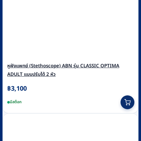
หูฟังแพทย์ (Stethoscope) ABN รุ่น CLASSIC OPTIMA
ADULT แบบปรับได้ 2 หัว
฿
3,100
This
มีสต็อก
product
has
multiple
variants.
The