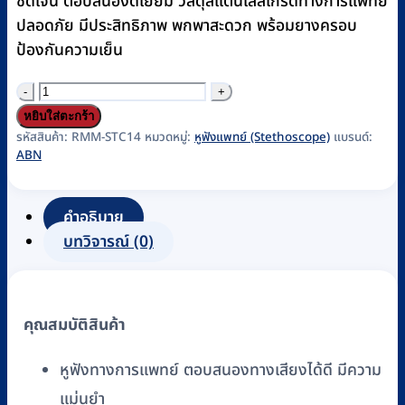
ชัดเจน ตอบสนองดีเยี่ยม วัสดุสแตนเลสเกรดทางการแพทย์
ปลอดภัย มีประสิทธิภาพ พกพาสะดวก พร้อมยางครอบ
ป้องกันความเย็น
จำนวน
หู
หยิบใส่ตะกร้า
ฟัง
รหัสสินค้า:
RMM-STC14
หมวดหมู่:
หูฟังแพทย์ (Stethoscope)
แบรนด์:
ABN
แพทย์
(Stethoscope)
ABN
คำอธิบาย
รุ่น
บทวิจารณ์ (0)
CLASSIC
ADULT,
GREY
คุณสมบัติสินค้า
(SS-
021-
หูฟังทางการแพทย์ ตอบสนองทางเสียงได้ดี มีความ
GY)
แม่นยำ