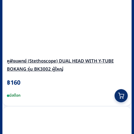
หูฟังแพทย์ (Stethoscope) DUAL HEAD WITH Y-TUBE
BOKANG รุ่น BK3002 ผู้ใหญ่
฿
160
มีสต็อก