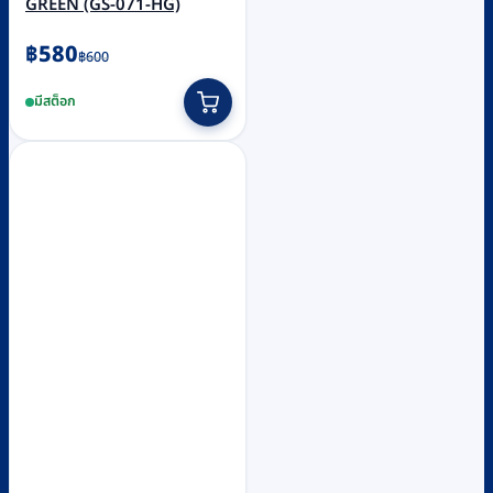
GREEN (GS-071-HG)
Original
Current
฿
580
฿
600
price
price
มีสต็อก
was:
is:
฿600.
฿580.