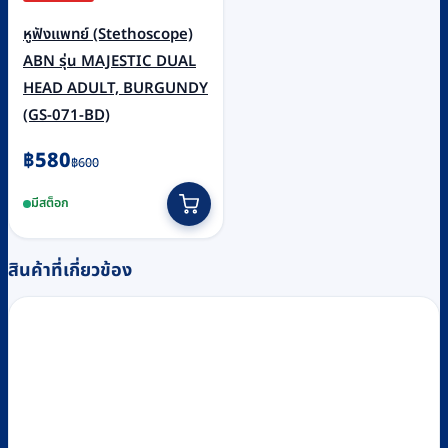
หูฟังแพทย์ (Stethoscope)
ABN รุ่น MAJESTIC DUAL
HEAD ADULT, BURGUNDY
(GS-071-BD)
Original
Current
฿
580
฿
600
price
price
มีสต็อก
was:
is:
฿600.
฿580.
สินค้าที่เกี่ยวข้อง