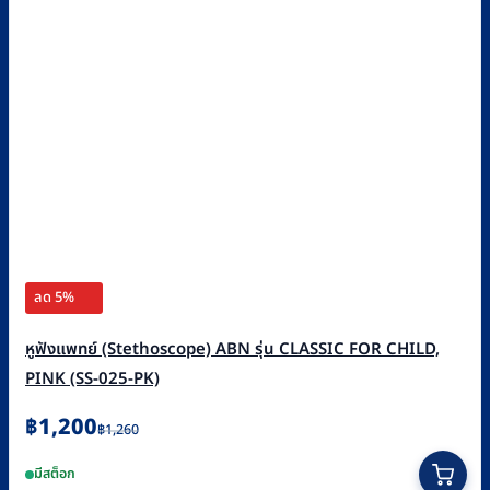
ลด 5%
หูฟังแพทย์ (Stethoscope) ABN รุ่น CLASSIC FOR CHILD,
PINK (SS-025-PK)
Original
Current
฿
1,200
฿
1,260
price
price
มีสต็อก
was:
is: