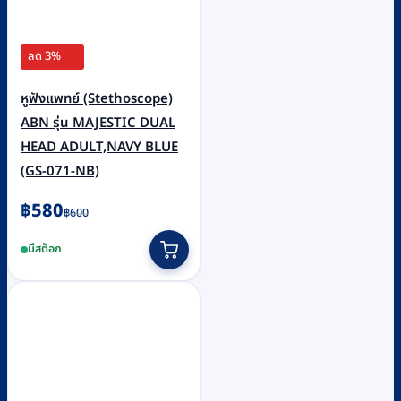
ลด 3%
หูฟังแพทย์ (Stethoscope)
ABN รุ่น MAJESTIC DUAL
HEAD ADULT,NAVY BLUE
(GS-071-NB)
Original
Current
฿
580
฿
600
price
price
มีสต็อก
was:
is:
฿600.
฿580.