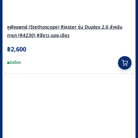
หูฟังแพทย์ (Stethoscope) Riester รุ่น Duplex 2.0 สำหรับ
ทารก (R4230) #สีขาว,แดง,เขียว
฿
2,600
This
มีสต็อก
product
has
multiple
variants.
The
options
may
be
chosen