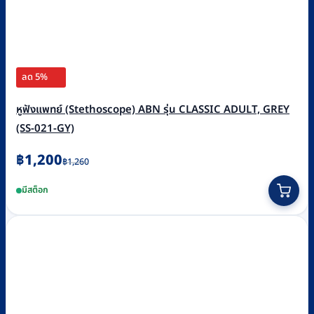
ลด 5%
หูฟังแพทย์ (Stethoscope) ABN รุ่น CLASSIC ADULT, GREY
(SS-021-GY)
Original
Current
฿
1,200
฿
1,260
price
price
มีสต็อก
was:
is:
฿1,260.
฿1,200.