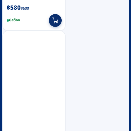
Original
Current
฿
580
฿
600
price
price
มีสต็อก
was:
is:
฿600.
฿580.