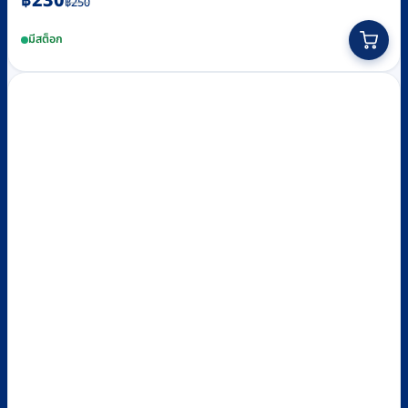
฿
230
฿
250
price
price
มีสต็อก
was:
is:
฿250.
฿230.