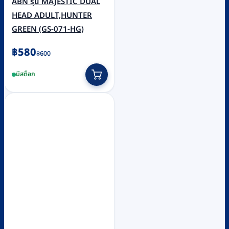
ABN รุ่น MAJESTIC DUAL
HEAD ADULT,HUNTER
GREEN (GS-071-HG)
Original
Current
฿
580
฿
600
price
price
มีสต็อก
was:
is:
฿600.
฿580.