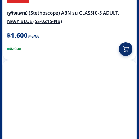
หูฟังแพทย์ (Stethoscope) ABN รุ่น CLASSIC-S ADULT,
NAVY BLUE (SS-021S-NB)
Original
Current
฿
1,600
฿
1,700
price
price
มีสต็อก
was:
is:
฿1,700.
฿1,600.