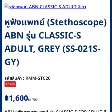
หูฟังแพทย์ (Stethoscope)
ABN รุ่น CLASSIC-S
ADULT, GREY (SS-021S-
GY)
รหัสสินค้า : RMM-STC20
ลด 6%
Original
Current
฿
1,600
฿
1,700
price
price
was:
is: