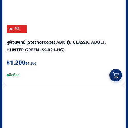
ลด 5%
หูฟังแพทย์ (Stethoscope) ABN รุ่น CLASSIC ADULT,
HUNTER GREEN (SS-021-HG)
Original
Current
฿
1,200
฿
1,260
price
price
มีสต็อก
was:
is:
฿1,260.
฿1,200.