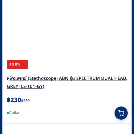
ลด 8%
หูฟังแพทย์ (Stethoscope) ABN รุ่น SPECTRUM DUAL HEAD,
GREY (LS-101-GY)
Original
Current
฿
230
฿
250
price
price
มีสต็อก
was:
is:
฿250.
฿230.