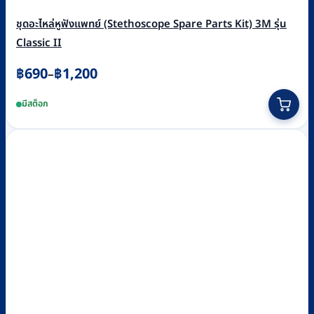
ชุดอะไหล่หูฟังแพทย์ (Stethoscope Spare Parts Kit) 3M รุ่น
Classic II
Price
฿
690
฿
1,200
–
range:
This
มีสต็อก
฿690
product
through
has
฿1,200
multiple
variants.
The
options
may
be
chosen
on
the