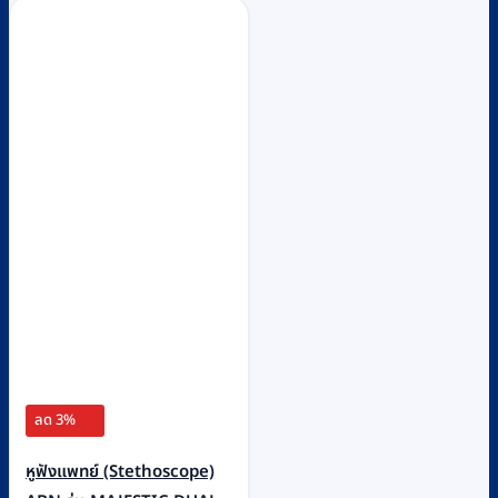
ลด 3%
หูฟังแพทย์ (Stethoscope)