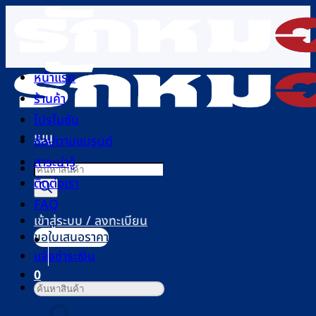
ข้าม
ไป
ยัง
เนื้อหา
หน้าแรก
ร้านค้า
โปรโมชัน
เมนู
ช้อปตามแบรนด์
สาระน่ารู้
Products
ติดต่อเรา
search
FAQ
เข้าสู่ระบบ / ลงทะเบียน
ขอใบเสนอราคา
แจ้งชำระเงิน
0
ค้นหา:
ตะกร้าสินค้า