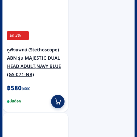
ลด 3%
หูฟังแพทย์ (Stethoscope)
ABN รุ่น MAJESTIC DUAL
HEAD ADULT,NAVY BLUE
(GS-071-NB)
Original
Current
฿
580
฿
600
price
price
มีสต็อก
was:
is:
฿600.
฿580.