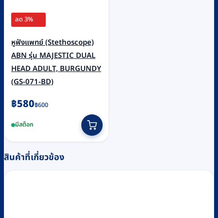
ลด 3%
หูฟังแพทย์ (Stethoscope)
ABN รุ่น MAJESTIC DUAL
HEAD ADULT, BURGUNDY
(GS-071-BD)
Original
Current
฿
580
฿
600
price
price
มีสต็อก
was:
is:
฿600.
฿580.
สินค้าที่เกี่ยวข้อง