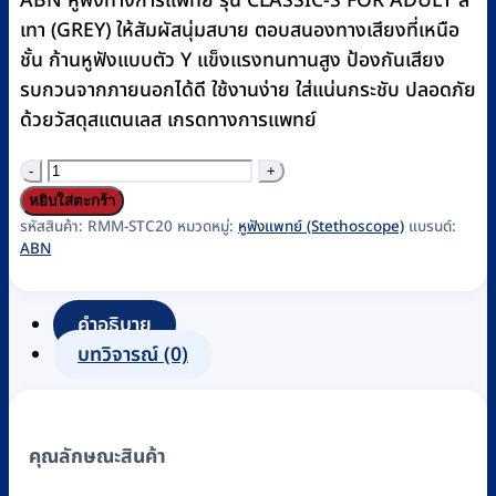
ABN หูฟังทางการแพทย์ รุ่น CLASSIC-S FOR ADULT สี
฿1,700.
฿1,600.
เทา (GREY) ให้สัมผัสนุ่มสบาย ตอบสนองทางเสียงที่เหนือ
ชั้น ก้านหูฟังแบบตัว Y แข็งแรงทนทานสูง ป้องกันเสียง
รบกวนจากภายนอกได้ดี ใช้งานง่าย ใส่แน่นกระชับ ปลอดภัย
ด้วยวัสดุสแตนเลส เกรดทางการแพทย์
จำนวน
หู
หยิบใส่ตะกร้า
ฟัง
รหัสสินค้า:
RMM-STC20
หมวดหมู่:
หูฟังแพทย์ (Stethoscope)
แบรนด์:
ABN
แพทย์
(Stethoscope)
ABN
คำอธิบาย
รุ่น
บทวิจารณ์ (0)
CLASSIC-
S
ADULT,
คุณลักษณะสินค้า
GREY