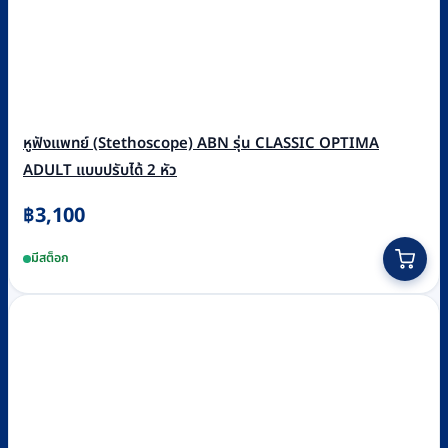
หูฟังแพทย์ (Stethoscope) ABN รุ่น CLASSIC OPTIMA
ADULT แบบปรับได้ 2 หัว
฿
3,100
This
มีสต็อก
product
has
multiple
variants.
The
options
may