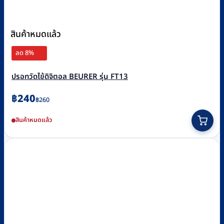
สินค้าหมดแล้ว
ลด 8%
ปรอทวัดไข้ดิจิตอล BEURER รุ่น FT13
Original
Current
฿
240
฿
260
price
price
สินค้าหมดแล้ว
was:
is:
฿260.
฿240.