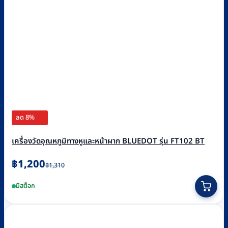
ลด 8%
เครื่องวัดอุณหภูมิทางหูและหน้าผาก BLUEDOT รุ่น FT102 BT
Original
Current
฿
1,200
฿
1,310
price
price
มีสต็อก
was:
is:
฿1,310.
฿1,200.