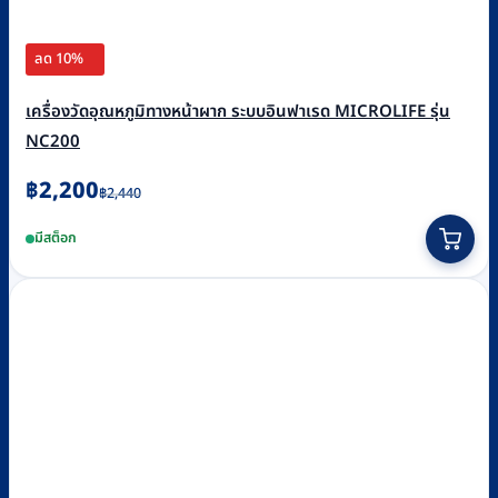
ลด 10%
เครื่องวัดอุณหภูมิทางหน้าผาก ระบบอินฟาเรด MICROLIFE รุ่น
NC200
Original
Current
฿
2,200
฿
2,440
price
price
มีสต็อก
was:
is:
฿2,440.
฿2,200.