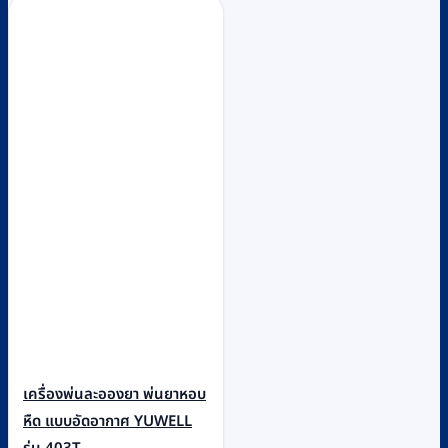
เครื่องพ่นละอองยา พ่นยาหอบ
หืด แบบอัดอากาศ YUWELL