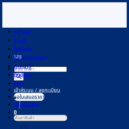
ข้าม
ไป
ยัง
เนื้อหา
หน้าแรก
ร้านค้า
โปรโมชัน
เมนู
ช้อปตามแบรนด์
สาระน่ารู้
Products
ติดต่อเรา
search
FAQ
เข้าสู่ระบบ / ลงทะเบียน
ขอใบเสนอราคา
แจ้งชำระเงิน
0
ค้นหา:
ตะกร้าสินค้า