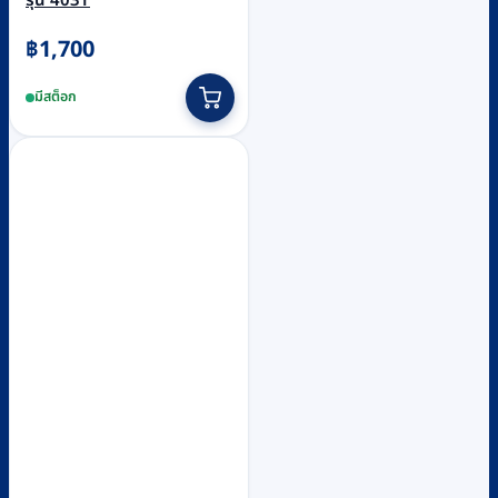
รุ่น 403T
฿
1,700
มีสต็อก