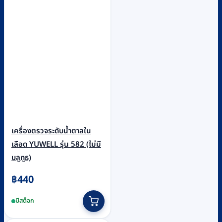
เครื่องตรวจระดับน้ำตาลใน
เลือด YUWELL รุ่น 582 (ไม่มี
บลูทูธ)
฿
440
มีสต็อก