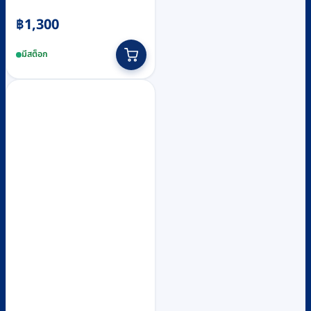
฿
1,300
มีสต็อก