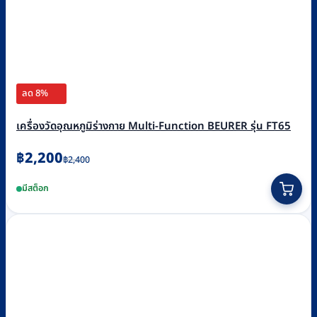
ลด 8%
เครื่องวัดอุณหภูมิร่างกาย Multi-Function BEURER รุ่น FT65
Original
Current
฿
2,200
฿
2,400
price
price
มีสต็อก
was:
is:
฿2,400.
฿2,200.