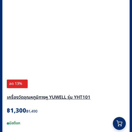
ลด 13%
เครื่องวัดอุณหภูมิทางหู YUWELL รุ่น YHT101
Original
Current
฿
1,300
฿
1,490
price
price
มีสต็อก
was:
is: