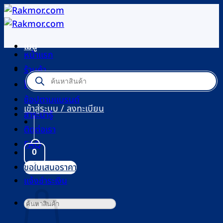
ข้าม
ไป
ยัง
เมนู
เนื้อหา
หน้าแรก
ร้านค้า
Products
search
โปรโมชัน
ช้อปตามแบรนด์
เข้าสู่ระบบ / ลงทะเบียน
สาระน่ารู้
ติดต่อเรา
FAQ
0
ขอใบเสนอราคา
ตะกร้าสินค้า
แจ้งชำระเงิน
ค้นหา: