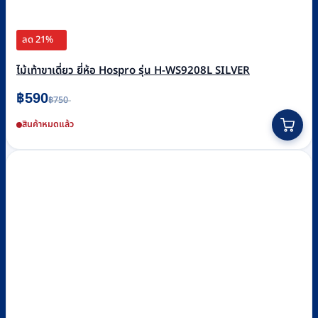
ลด 21%
ไม้เท้าขาเดี่ยว ยี่ห้อ Hospro รุ่น H-WS9208L SILVER
Original
Current
฿
590
฿
750
price
price
was:
is:
สินค้าหมดแล้ว
฿750.
฿590.