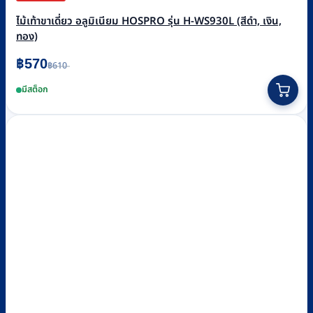
ไม้เท้าขาเดี่ยว อลูมิเนียม HOSPRO รุ่น H-WS930L (สีดำ, เงิน,
ทอง)
Original
Current
฿
570
฿
610
price
price
This
was:
is:
มีสต็อก
฿610.
฿570.
product
has
multiple
variants.
The
options
may
be
chosen
on
the
product