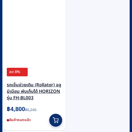
ลด 8%
รถเข็นช่วยเดิน (Rollator) อลู
มิเนียม พับเก็บได้ HORIZON
รุ่น FH-BL003
Original
Current
฿
4,800
฿
5,240
price
price
was:
is:
สินค้าหมดแล้ว
฿5,240.
฿4,800.