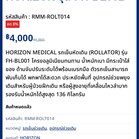
รหัสสินค้า : RMM-ROLT014
ลด 8%
Original
Current
฿
4,000
4,360
฿
price
price
HORIZON MEDICAL รถเข็นหัดเดิน (ROLLATOR) รุ่น
was:
is:
FH-BL001 โครงอลูมิเนียมทนทาน น้ำหนักเบา มีกระเป๋าใส่
฿4,360.
฿4,000.
ของ ด้ามจับปรับระดับได้พร้อมเบรกมือ ตัวรถเข็นสามารถ
พับเก็บได้ พกพาได้สะดวก ประหยัดพื้นที่ อุปกรณ์ช่วยพยุง
เดินสำหรับผู้ป่วยฝึกเดิน หรือผู้สูงอายุที่เคลื่อนไหวลำบาก
รองรับน้ำหนักได้สูงสุด 136 กิโลกรัม
สินค้าหมดแล้ว
รหัสสินค้า:
RMM-ROLT014
หมวดหมู่:
รถเข็นช่วยเดิน
,
อุปกรณ์ช่วยเดิน
แบรนด์:
HORIZON