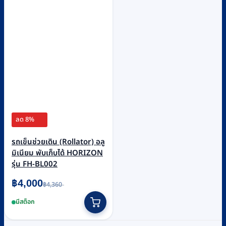
ลด 8%
รถเข็นช่วยเดิน (Rollator) อลู
มิเนียม พับเก็บได้ HORIZON
รุ่น FH-BL002
Original
Current
฿
4,000
฿
4,360
price
price
was:
is:
มีสต็อก
฿4,360.
฿4,000.