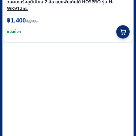
วอคเกอร์อลูมิเนียม 2 ล้อ แบบพับเก็บได้ HOSPRO รุ่น H-
WK9125L
Original
Current
฿
1,400
฿
2,100
price
price
was:
is:
มีสต็อก
฿2,100.
฿1,400.