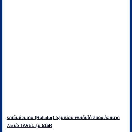
รถเข็นช่วยเดิน (Rollator) อลูมิเนียม พับเก็บได้ สีแดง ล้อขนาด
7.5 นิ้ว TAVEL รุ่น 515R