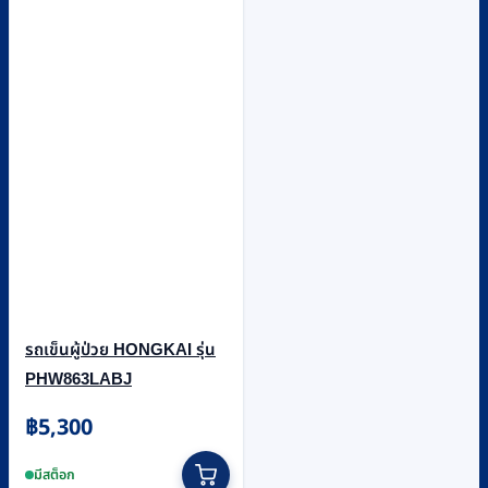
รถเข็นผู้ป่วย HONGKAI รุ่น
PHW863LABJ
฿
5,300
มีสต็อก