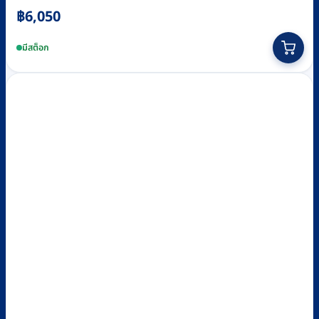
฿
6,050
มีสต็อก