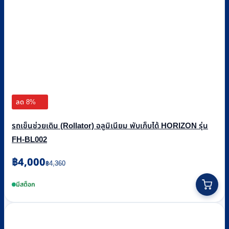
ลด 8%
รถเข็นช่วยเดิน (Rollator) อลูมิเนียม พับเก็บได้ HORIZON รุ่น
FH-BL002
Original
Current
฿
4,000
฿
4,360
price
price
was:
is:
มีสต็อก
฿4,360.
฿4,000.