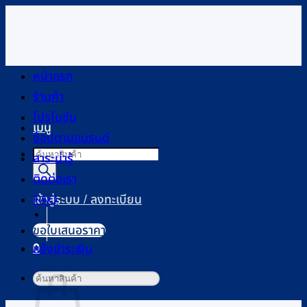
ข้าม
ไป
ยัง
เนื้อหา
หน้าแรก
ร้านค้า
โปรโมชัน
เมนู
ช้อปตามแบรนด์
Products
สาระน่ารู้
search
ติดต่อเรา
FAQ
เข้าสู่ระบบ / ลงทะเบียน
ขอใบเสนอราคา
0
แจ้งชำระเงิน
ตะกร้าสินค้า
ค้นหา: