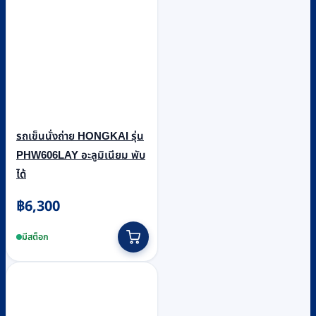
รถเข็นนั่งถ่าย HONGKAI รุ่น
PHW606LAY อะลูมิเนียม พับ
ได้
฿
6,300
มีสต็อก