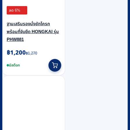
ลด 6%
ฐานเสริมรองนั่งชักโครก
พร้อมที่จับยืด HONGKAI รุ่น
PHW881
Original
Current
฿
1,200
฿
1,270
price
price
was:
is:
มีสต็อก
฿1,270.
฿1,200.