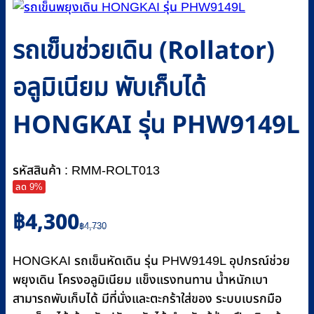
รถเข็นช่วยเดิน (Rollator)
อลูมิเนียม พับเก็บได้
HONGKAI รุ่น PHW9149L
รหัสสินค้า : RMM-ROLT013
ลด 9%
Original
Current
฿
4,300
price
price
฿
4,730
was:
is:
฿4,730.
฿4,300.
HONGKAI รถเข็นหัดเดิน รุ่น PHW9149L อุปกรณ์ช่วย
พยุงเดิน โครงอลูมิเนียม แข็งแรงทนทาน น้ำหนักเบา
สามารถพับเก็บได้ มีที่นั่งและตะกร้าใส่ของ ระบบเบรกมือ