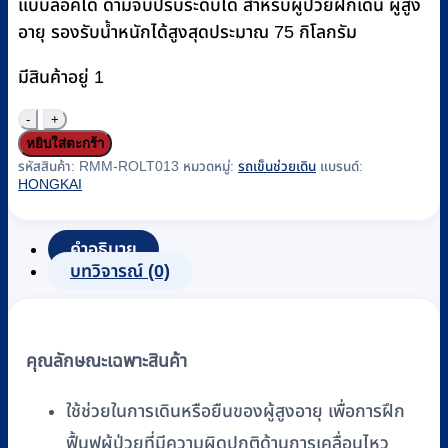
แบบล็อคได้ ด้ามจับปรับระดับได้ สำหรับผู้ป่วยฝึกเดิน ผู้สูง
อายุ รองรับน้ำหนักได้สูงสุดประมาณ 75 กิโลกรัม
มีสินค้าอยู่ 1
จำนวน
หยิบใส่ตะกร้า
รถ
รหัสสินค้า:
RMM-ROLT013
หมวดหมู่:
รถเข็นช่วยเดิน
แบรนด์:
เข็น
HONGKAI
ช่วย
เดิน
คำอธิบาย
(Rollator)
บทวิจารณ์ (0)
อลู
มิ
เนียม
พับ
คุณลักษณะเฉพาะสินค้า
เก็บ
ได้
ใช้ช่วยในการเดินหรือยืนของผู้สูงอายุ เพื่อการฝึก
HONGKAI
ฟื้นฟูผู้ป่วยที่มีความผิดปกติด้านการเคลื่อนไหว