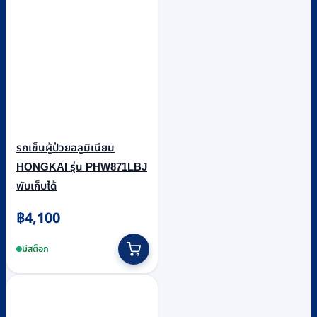
รถเข็นผู้ป่วยอลูมิเนียม
HONGKAI รุ่น PHW871LBJ
พับเก็บได้
฿
4,100
มีสต็อก