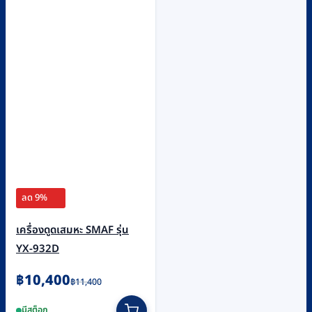
ลด 9%
เครื่องดูดเสมหะ SMAF รุ่น
YX-932D
Original
Current
฿
10,400
฿
11,400
price
price
มีสต็อก