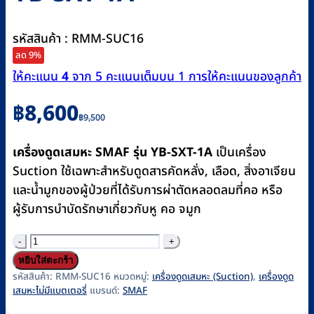
รหัสสินค้า : RMM-SUC16
ลด 9%
ให้คะแนน
4
จาก 5 คะแนนเต็มบน
1
การให้คะแนนของลูกค้า
Original
Current
฿
8,600
฿
9,500
price
price
was:
is:
เครื่องดูดเสมหะ SMAF รุ่น YB-SXT-1A
เป็นเครื่อง
฿9,500.
฿8,600.
Suction ใช้เฉพาะสำหรับดูดสารคัดหลั่ง, เลือด, สิ่งอาเจียน
และน้ำมูกของผู้ป่วยที่ได้รับการผ่าตัดหลอดลมที่คอ หรือ
ผู้รับการบำบัดรักษาเกี่ยวกับหู คอ จมูก
จำนวน
เครื่อง
หยิบใส่ตะกร้า
ดูด
รหัสสินค้า:
RMM-SUC16
หมวดหมู่:
เครื่องดูดเสมหะ (Suction)
,
เครื่องดูด
เสมหะไม่มีแบตเตอรี่
แบรนด์:
SMAF
เสมหะ