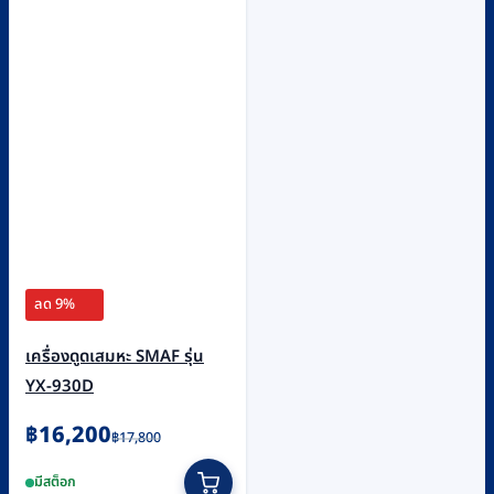
ลด 9%
เครื่องดูดเสมหะ SMAF รุ่น
YX-930D
Original
Current
฿
16,200
฿
17,800
price
price
มีสต็อก
was:
is: