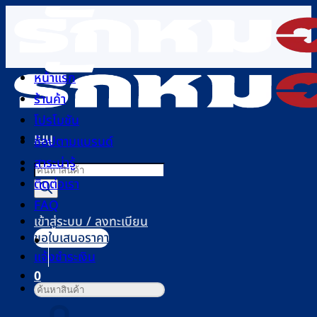
ข้าม
ไป
ยัง
เนื้อหา
หน้าแรก
ร้านค้า
โปรโมชัน
เมนู
ช้อปตามแบรนด์
สาระน่ารู้
Products
ติดต่อเรา
search
FAQ
เข้าสู่ระบบ / ลงทะเบียน
ขอใบเสนอราคา
แจ้งชำระเงิน
0
ค้นหา:
ตะกร้าสินค้า