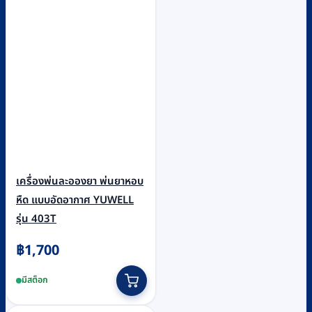
เครื่องพ่นละอองยา พ่นยาหอบ
หืด แบบอัดอากาศ YUWELL
รุ่น 403T
฿
1,700
มีสต็อก