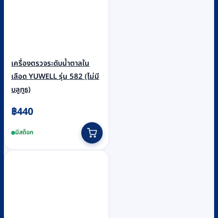
เครื่องตรวจระดับน้ำตาลใน
เลือด YUWELL รุ่น 582 (ไม่มี
บลูทูธ)
฿
440
มีสต็อก