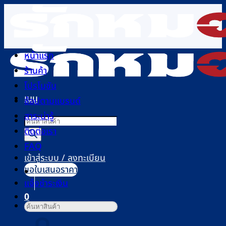
ข้าม
ไป
ยัง
เนื้อหา
หน้าแรก
ร้านค้า
โปรโมชัน
เมนู
ช้อปตามแบรนด์
สาระน่ารู้
Products
ติดต่อเรา
search
FAQ
เข้าสู่ระบบ / ลงทะเบียน
ขอใบเสนอราคา
แจ้งชำระเงิน
0
ค้นหา:
ตะกร้าสินค้า