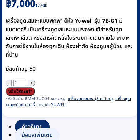
Original
Current
฿
7,000
฿
7,900
price
price
was:
is:
เครื่องดูดเสมหะแบบพกพา ยี่ห้อ Yuwell รุ่น 7E-G1
มี
฿7,900.
฿7,000.
แบตเตอรี่ เป็นเครื่องดูดเสมหะแบบพกพา ใช้สำหรับดูด
เสมหะ เลือด หรือสารคัดหลั่งในระบบทางเดินหายใจ เหมาะ
กับการใช้งานในห้องฉุกเฉิน ห้องผ่าตัด ห้องดูแลผู้ป่วย และ
ที่บ้าน
มีสินค้าอยู่ 50
จำนวน
เครื่อง
หยิบใส่ตะกร้า
ดูด
รหัสสินค้า:
RMM-SUC04
หมวดหมู่:
เครื่องดูดเสมหะ (Suction)
,
เครื่องดูด
เสมหะมีแบตเตอรี่
แบรนด์:
YUWELL
เสมหะ
แบบ
พกพา
คำอธิบาย
Yuwell
ข้อมูลเพิ่มเติม