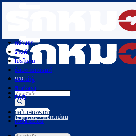
ข้าม
ไป
ยัง
เนื้อหา
หน้าแรก
ร้านค้า
โปรโมชัน
ช้อปตามแบรนด์
เมนู
สาระน่ารู้
ติดต่อเรา
Products
FAQ
search
ขอใบเสนอราคา
เข้าสู่ระบบ / ลงทะเบียน
แจ้งชำระเงิน
ค้นหา: