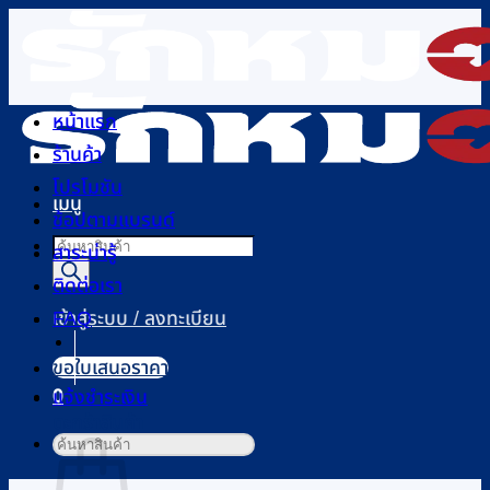
ข้าม
ไป
ยัง
เนื้อหา
หน้าแรก
ร้านค้า
โปรโมชัน
เมนู
ช้อปตามแบรนด์
Products
สาระน่ารู้
search
ติดต่อเรา
FAQ
เข้าสู่ระบบ / ลงทะเบียน
ขอใบเสนอราคา
0
แจ้งชำระเงิน
ตะกร้าสินค้า
ค้นหา: