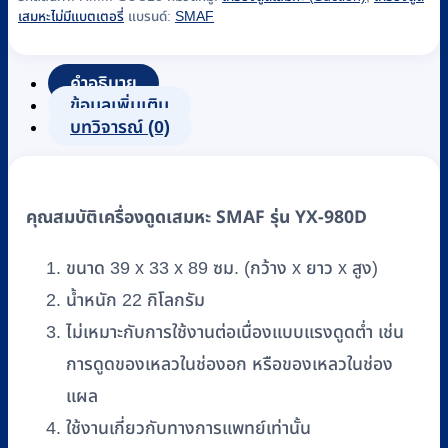
ดูด
เสมหะไม่มีแบตเตอรี่
แบรนด์:
SMAF
เสมหะ
SMAF
รุ่น
คำอธิบาย
YX-
ข้อมูลเพิ่มเติม
980D
บทวิจารณ์ (0)
ชิ้น
คุณสมบัติเครื่องดูดเสมหะ SMAF รุ่น YX-980D
ขนาด 39 x 33 x 89 ซม. (กว้าง x ยาว x สูง)
น้ำหนัก 22 กิโลกรัม
ไม่เหมาะกับการใช้งานต่อเนื่องแบบแรงดูดต่ำ เช่น
การดูดของเหลวในช่องอก หรือของเหลวในช่อง
แผล
ใช้งานเกี่ยวกับทางการแพทย์เท่านั้น