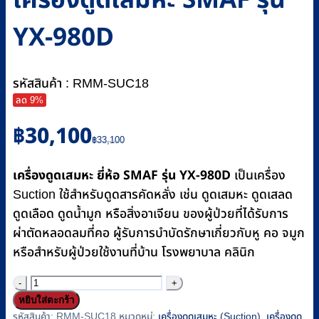
เครื่องดูดเสมหะ SMAF รุ่น
YX-980D
รหัสสินค้า : RMM-SUC18
ลด 9%
Original
Current
฿
30,100
price
price
฿
33,100
was:
is:
เครื่องดูดเสมหะ ยี่ห้อ SMAF รุ่น YX-980D
฿33,100.
฿30,100.
เป็นเครื่อง
Suction ใช้สำหรับดูดสารคัดหลั่ง เช่น ดูดเสมหะ ดูดเสลด
ดูดเลือด ดูดน้ำมูก หรือสิ่งอาเจียน ของผู้ป่วยที่ได้รับการ
ผ่าตัดหลอดลมที่คอ ผู้รับการบำบัดรักษาเกี่ยวกับหู คอ จมูก
หรือสำหรับผู้ป่วยใช้งานที่บ้าน โรงพยาบาล คลินิก
จำนวน
หยิบใส่ตะกร้า
เครื่อง
รหัสสินค้า:
RMM-SUC18
หมวดหมู่:
เครื่องดูดเสมหะ (Suction)
,
เครื่องดูด