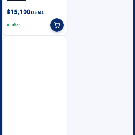
Original
Current
฿
15,100
฿
16,600
price
price
was:
is:
มีสต็อก
฿16,600.
฿15,100.