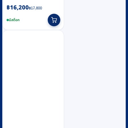
Original
Current
฿
16,200
฿
17,800
price
price
was:
is:
มีสต็อก
฿17,800.
฿16,200.