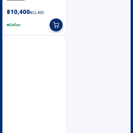
Original
Current
฿
10,400
฿
11,400
price
price
was:
is:
มีสต็อก
฿11,400.
฿10,400.