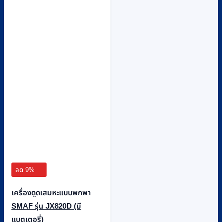
ลด 9%
เครื่องดูดเสมหะแบบพกพา
SMAF รุ่น JX820D (มี
แบตเตอรี่)