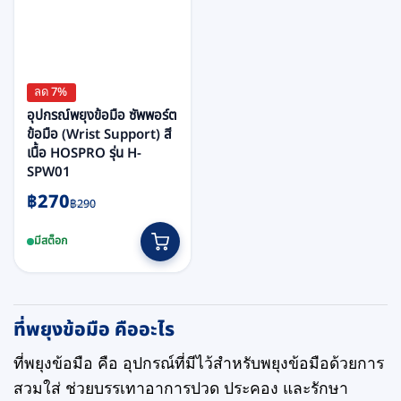
ลด 7%
อุปกรณ์พยุงข้อมือ ซัพพอร์ต
ข้อมือ (Wrist Support) สี
เนื้อ HOSPRO รุ่น H-
SPW01
Original
Current
฿
270
฿
290
price
price
This
was:
is:
มีสต็อก
product
฿290.
฿270.
has
multiple
variants.
ที่พยุงข้อมือ คืออะไร
The
options
ที่พยุงข้อมือ คือ อุปกรณ์ที่มีไว้สำหรับพยุงข้อมือด้วยการ
may
สวมใส่ ช่วยบรรเทาอาการปวด ประคอง และรักษา
be